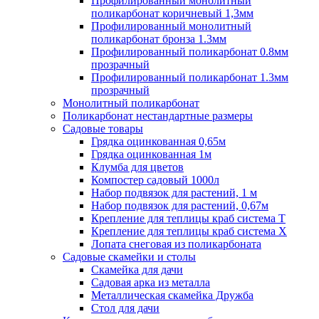
Профилированный монолитный
поликарбонат коричневый 1,3мм
Профилированный монолитный
поликарбонат бронза 1.3мм
Профилированный поликарбонат 0.8мм
прозрачный
Профилированный поликарбонат 1.3мм
прозрачный
Монолитный поликарбонат
Поликарбонат нестандартные размеры
Садовые товары
Грядка оцинкованная 0,65м
Грядка оцинкованная 1м
Клумба для цветов
Компостер садовый 1000л
Набор подвязок для растений, 1 м
Набор подвязок для растений, 0,67м
Крепление для теплицы краб система Т
Крепление для теплицы краб система Х
Лопата снеговая из поликарбоната
Садовые скамейки и столы
Скамейка для дачи
Садовая арка из металла
Металлическая скамейка Дружба
Стол для дачи