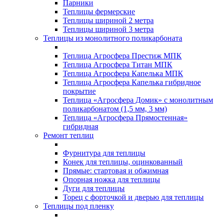
Парники
Теплицы фермерские
Теплицы шириной 2 метра
Теплицы шириной 3 метра
Теплицы из монолитного поликарбоната
Теплица Агросфера Престиж МПК
Теплица Агросфера Титан МПК
Теплица Агросфера Капелька МПК
Теплица Агросфера Капелька гибридное
покрытие
Теплица «Агросфера Домик» с монолитным
поликарбонатом (1,5 мм, 3 мм)
Теплица «Агросфера Прямостенная»
гибридная
Ремонт теплиц
Фурнитура для теплицы
Конек для теплицы, оцинкованный
Прямые: стартовая и обжимная
Опорная ножка для теплицы
Дуги для теплицы
Торец с форточкой и дверью для теплицы
Теплицы под пленку