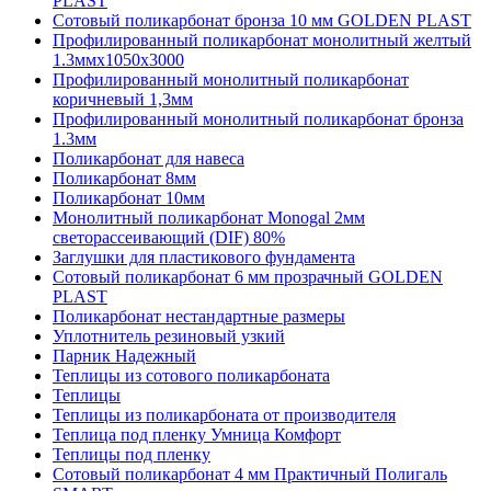
PLAST
Сотовый поликарбонат бронза 10 мм GOLDEN PLAST
Профилированный поликарбонат монолитный желтый
1.3ммх1050х3000
Профилированный монолитный поликарбонат
коричневый 1,3мм
Профилированный монолитный поликарбонат бронза
1.3мм
Поликарбонат для навеса
Поликарбонат 8мм
Поликарбонат 10мм
Монолитный поликарбонат Monogal 2мм
светорассеивающий (DIF) 80%
Заглушки для пластикового фундамента
Сотовый поликарбонат 6 мм прозрачный GOLDEN
PLAST
Поликарбонат нестандартные размеры
Уплотнитель резиновый узкий
Парник Надежный
Теплицы из сотового поликарбоната
Теплицы
Теплицы из поликарбоната от производителя
Теплица под пленку Умница Комфорт
Теплицы под пленку
Сотовый поликарбонат 4 мм Практичный Полигаль