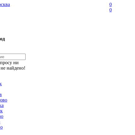
сква
0
0
од
апросу ни
 не найдено!
к
в
ово
ка
ск
во
о
но