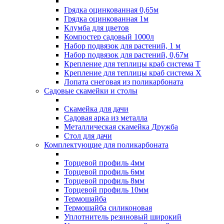
Грядка оцинкованная 0,65м
Грядка оцинкованная 1м
Клумба для цветов
Компостер садовый 1000л
Набор подвязок для растений, 1 м
Набор подвязок для растений, 0,67м
Крепление для теплицы краб система Т
Крепление для теплицы краб система Х
Лопата снеговая из поликарбоната
Садовые скамейки и столы
Скамейка для дачи
Садовая арка из металла
Металлическая скамейка Дружба
Стол для дачи
Комплектующие для поликарбоната
Торцевой профиль 4мм
Торцевой профиль 6мм
Торцевой профиль 8мм
Торцевой профиль 10мм
Термошайба
Термошайба силиконовая
Уплотнитель резиновый широкий