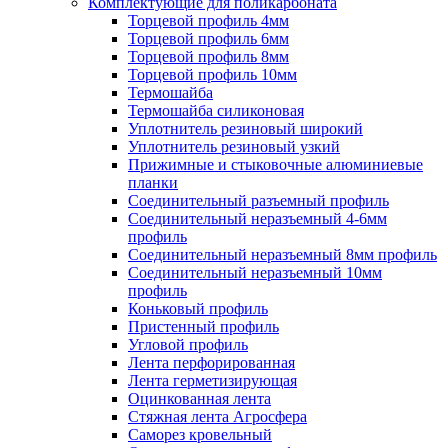
Комплектующие для поликарбоната
Торцевой профиль 4мм
Торцевой профиль 6мм
Торцевой профиль 8мм
Торцевой профиль 10мм
Термошайба
Термошайба силиконовая
Уплотнитель резиновый широкий
Уплотнитель резиновый узкий
Прижимные и стыковочные алюминиевые
планки
Соединительный разъемный профиль
Соединительный неразъемный 4-6мм
профиль
Соединительный неразъемный 8мм профиль
Соединительный неразъемный 10мм
профиль
Коньковый профиль
Пристенный профиль
Угловой профиль
Лента перфорированная
Лента герметизирующая
Оцинкованная лента
Стяжная лента Агросфера
Саморез кровельный