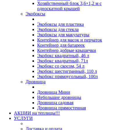
Хозяйственный блок 3,6×1,2 м с
односкатной крышей
Экобоксы
Экобоксы для пластика
Экобоксы для стекла
Экобоксы для макулатуры
Контейнер для масок и перчаток
Контейнер для батареек
Контейнер добрые крышечки
Экобокс квадратный, 46 л
Экобокс квадратный, 71л
Экобокс со скосом, 54 л
Экобокс шестигранный, 110 л
Экобокс прямоугольный, 100л
Дровница
Дровница Мини
Небольшие дровницы
Дровница садовая
Дровница прямостенная
АКЦИИ на теплицы!!!
УСЛУГИ
Доставка и оплата