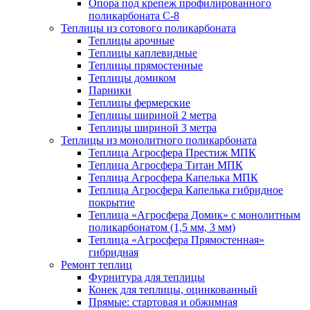
Опора под крепеж профилированного
поликарбоната С-8
Теплицы из сотового поликарбоната
Теплицы арочные
Теплицы каплевидные
Теплицы прямостенные
Теплицы домиком
Парники
Теплицы фермерские
Теплицы шириной 2 метра
Теплицы шириной 3 метра
Теплицы из монолитного поликарбоната
Теплица Агросфера Престиж МПК
Теплица Агросфера Титан МПК
Теплица Агросфера Капелька МПК
Теплица Агросфера Капелька гибридное
покрытие
Теплица «Агросфера Домик» с монолитным
поликарбонатом (1,5 мм, 3 мм)
Теплица «Агросфера Прямостенная»
гибридная
Ремонт теплиц
Фурнитура для теплицы
Конек для теплицы, оцинкованный
Прямые: стартовая и обжимная