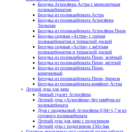
Беседка Агросфера Астра с монолитным
поликарбонатом
Беседка из поликарбоната Астра
Беседка из поликарбоната Агросфера
Тюльпан
Беседка из поликарбоната Агросфера Пион
Беседка садовая «Астра» с синим
поликарбонатом и террасной доской
Беседка садовая «Астра» с жёлтым
поликарбонатом и террасной доской
Беседка из поликарбоната Пион, зелёный
Беседка из поликарбоната Пион, жёлтый
Беседка из поликарбоната Пион,
коричневый
Беседка из поликарбоната Пион, бирюза
Беседка из поликарбоната комфорт Астра
Летний душ для дачи
Дачный туалет Агросфера
Летний душ «Агросфера» без тамбура из
поликарбоната
Душ с раздевалкой Агросфера 0,94×1,7 м из
сотового поликарбоната
Летний душ для дачи с подогревом
Летний душ с подогревом 150л бак
Готовые автонавесы под сотовый поликарбонат