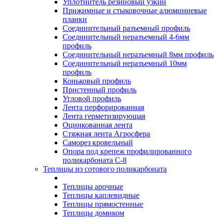
Уплотнитель резиновый узкий
Прижимные и стыковочные алюминиевые
планки
Соединительный разъемный профиль
Соединительный неразъемный 4-6мм
профиль
Соединительный неразъемный 8мм профиль
Соединительный неразъемный 10мм
профиль
Коньковый профиль
Пристенный профиль
Угловой профиль
Лента перфорированная
Лента герметизирующая
Оцинкованная лента
Стяжная лента Агросфера
Саморез кровельный
Опора под крепеж профилированного
поликарбоната С-8
Теплицы из сотового поликарбоната
Теплицы арочные
Теплицы каплевидные
Теплицы прямостенные
Теплицы домиком