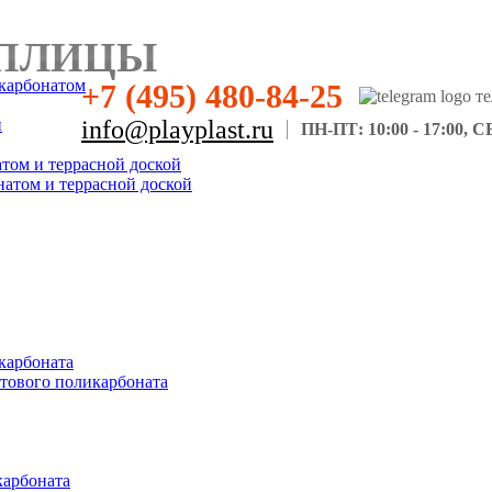
ПЛИЦЫ
карбонатом
+7 (495) 480-84-25
н
info@playplast.ru
ПН-ПТ: 10:00 - 17:00, СБ
атом и террасной доской
натом и террасной доской
карбоната
отового поликарбоната
карбоната