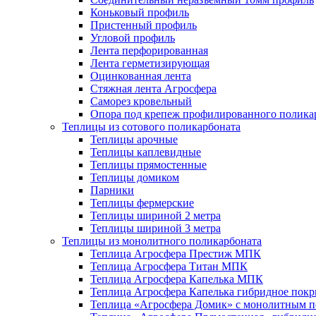
Коньковый профиль
Пристенный профиль
Угловой профиль
Лента перфорированная
Лента герметизирующая
Оцинкованная лента
Стяжная лента Агросфера
Саморез кровельный
Опора под крепеж профилированного полика
Теплицы из сотового поликарбоната
Теплицы арочные
Теплицы каплевидные
Теплицы прямостенные
Теплицы домиком
Парники
Теплицы фермерские
Теплицы шириной 2 метра
Теплицы шириной 3 метра
Теплицы из монолитного поликарбоната
Теплица Агросфера Престиж МПК
Теплица Агросфера Титан МПК
Теплица Агросфера Капелька МПК
Теплица Агросфера Капелька гибридное пок
Теплица «Агросфера Домик» с монолитным по