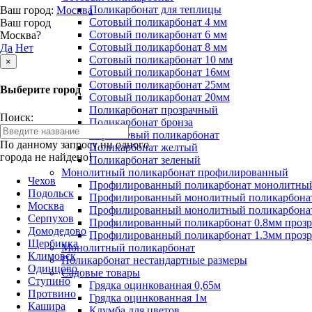
Поликарбонат для теплицы
Ваш город:
Москва
Сотовый поликарбонат 4 мм
Ваш город
Сотовый поликарбонат 6 мм
Москва?
Сотовый поликарбонат 8 мм
Да
Нет
Сотовый поликарбонат 10 мм
×
Сотовый поликарбонат 16мм
Сотовый поликарбонат 25мм
Выберите город
Сотовый поликарбонат 20мм
Поликарбонат прозрачный
Поиск:
Поликарбонат бронза
Коричневый поликарбонат
По данному запросу ни одного
Поликарбонат желтый
города не найдено!
Поликарбонат зеленый
Монолитный поликарбонат профилированный
Чехов
Профилированный поликарбонат монолитный
Подольск
Профилированный монолитный поликарбонат
Москва
Профилированный монолитный поликарбонат
Серпухов
Профилированный поликарбонат 0.8мм проз
Домодедово
Профилированный поликарбонат 1.3мм проз
Щербинка
Монолитный поликарбонат
Климовск
Поликарбонат нестандартные размеры
Одинцово
Садовые товары
Ступино
Грядка оцинкованная 0,65м
Протвино
Грядка оцинкованная 1м
Кашира
Клумба для цветов