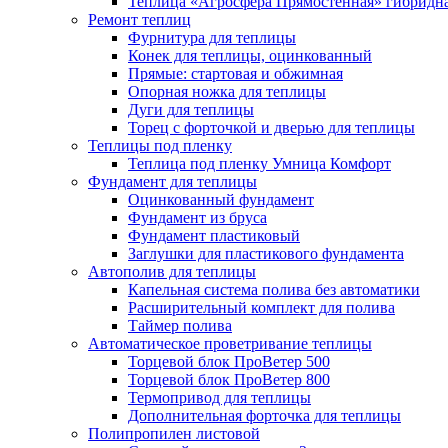
Теплица «Агросфера Прямостенная» гибридн
Ремонт теплиц
Фурнитура для теплицы
Конек для теплицы, оцинкованный
Прямые: стартовая и обжимная
Опорная ножка для теплицы
Дуги для теплицы
Торец с форточкой и дверью для теплицы
Теплицы под пленку
Теплица под пленку Умница Комфорт
Фундамент для теплицы
Оцинкованный фундамент
Фундамент из бруса
Фундамент пластиковый
Заглушки для пластикового фундамента
Автополив для теплицы
Капельная система полива без автоматики
Расширительный комплект для полива
Таймер полива
Автоматическое проветривание теплицы
Торцевой блок ПроВетер 500
Торцевой блок ПроВетер 800
Термопривод для теплицы
Дополнительная форточка для теплицы
Полипропилен листовой