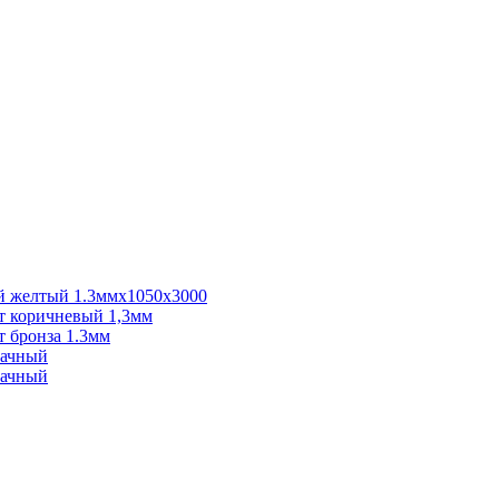
 желтый 1.3ммх1050х3000
 коричневый 1,3мм
 бронза 1.3мм
рачный
рачный