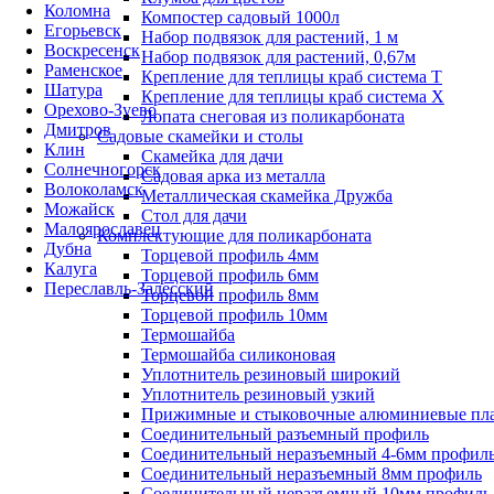
Коломна
Компостер садовый 1000л
Егорьевск
Набор подвязок для растений, 1 м
Воскресенск
Набор подвязок для растений, 0,67м
Раменское
Крепление для теплицы краб система Т
Шатура
Крепление для теплицы краб система Х
Орехово-Зуево
Лопата снеговая из поликарбоната
Дмитров
Садовые скамейки и столы
Клин
Скамейка для дачи
Солнечногорск
Садовая арка из металла
Волоколамск
Металлическая скамейка Дружба
Можайск
Стол для дачи
Малоярославец
Комплектующие для поликарбоната
Дубна
Торцевой профиль 4мм
Калуга
Торцевой профиль 6мм
Переславль-Залесский
Торцевой профиль 8мм
Торцевой профиль 10мм
Термошайба
Термошайба силиконовая
Уплотнитель резиновый широкий
Уплотнитель резиновый узкий
Прижимные и стыковочные алюминиевые пл
Соединительный разъемный профиль
Соединительный неразъемный 4-6мм профил
Соединительный неразъемный 8мм профиль
Соединительный неразъемный 10мм профиль