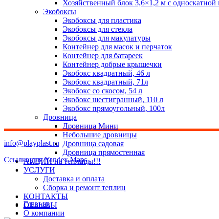
Хозяйственный блок 3,6×1,2 м с односкатной
Экобоксы
Экобоксы для пластика
Экобоксы для стекла
Экобоксы для макулатуры
Контейнер для масок и перчаток
Контейнер для батареек
Контейнер добрые крышечки
Экобокс квадратный, 46 л
Экобокс квадратный, 71л
Экобокс со скосом, 54 л
Экобокс шестигранный, 110 л
Экобокс прямоугольный, 100л
Дровница
Дровница Мини
Небольшие дровницы
info@playplast.ru
Дровница садовая
Дровница прямостенная
Ссылка для Yandex Maps
АКЦИИ на теплицы!!!
УСЛУГИ
Доставка и оплата
Сборка и ремонт теплиц
КОНТАКТЫ
Главная
ОТЗЫВЫ
О компании