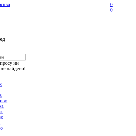
сква
0
0
од
апросу ни
 не найдено!
к
в
ово
ка
ск
во
о
но