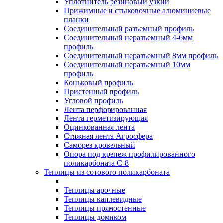
Уплотнитель резиновый узкий
Прижимные и стыковочные алюминиевые
планки
Соединительный разъемный профиль
Соединительный неразъемный 4-6мм
профиль
Соединительный неразъемный 8мм профиль
Соединительный неразъемный 10мм
профиль
Коньковый профиль
Пристенный профиль
Угловой профиль
Лента перфорированная
Лента герметизирующая
Оцинкованная лента
Стяжная лента Агросфера
Саморез кровельный
Опора под крепеж профилированного
поликарбоната С-8
Теплицы из сотового поликарбоната
Теплицы арочные
Теплицы каплевидные
Теплицы прямостенные
Теплицы домиком