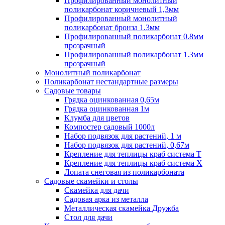
Профилированный монолитный
поликарбонат коричневый 1,3мм
Профилированный монолитный
поликарбонат бронза 1.3мм
Профилированный поликарбонат 0.8мм
прозрачный
Профилированный поликарбонат 1.3мм
прозрачный
Монолитный поликарбонат
Поликарбонат нестандартные размеры
Садовые товары
Грядка оцинкованная 0,65м
Грядка оцинкованная 1м
Клумба для цветов
Компостер садовый 1000л
Набор подвязок для растений, 1 м
Набор подвязок для растений, 0,67м
Крепление для теплицы краб система Т
Крепление для теплицы краб система Х
Лопата снеговая из поликарбоната
Садовые скамейки и столы
Скамейка для дачи
Садовая арка из металла
Металлическая скамейка Дружба
Стол для дачи