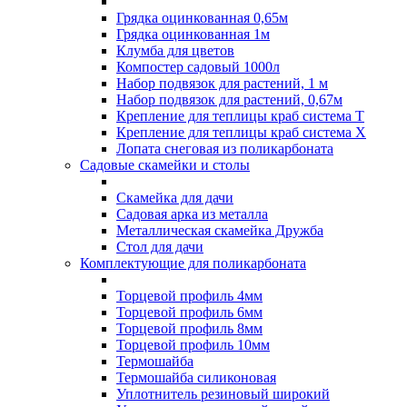
Грядка оцинкованная 0,65м
Грядка оцинкованная 1м
Клумба для цветов
Компостер садовый 1000л
Набор подвязок для растений, 1 м
Набор подвязок для растений, 0,67м
Крепление для теплицы краб система Т
Крепление для теплицы краб система Х
Лопата снеговая из поликарбоната
Садовые скамейки и столы
Скамейка для дачи
Садовая арка из металла
Металлическая скамейка Дружба
Стол для дачи
Комплектующие для поликарбоната
Торцевой профиль 4мм
Торцевой профиль 6мм
Торцевой профиль 8мм
Торцевой профиль 10мм
Термошайба
Термошайба силиконовая
Уплотнитель резиновый широкий