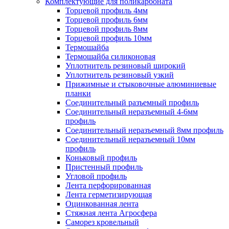
Комплектующие для поликарбоната
Торцевой профиль 4мм
Торцевой профиль 6мм
Торцевой профиль 8мм
Торцевой профиль 10мм
Термошайба
Термошайба силиконовая
Уплотнитель резиновый широкий
Уплотнитель резиновый узкий
Прижимные и стыковочные алюминиевые
планки
Соединительный разъемный профиль
Соединительный неразъемный 4-6мм
профиль
Соединительный неразъемный 8мм профиль
Соединительный неразъемный 10мм
профиль
Коньковый профиль
Пристенный профиль
Угловой профиль
Лента перфорированная
Лента герметизирующая
Оцинкованная лента
Стяжная лента Агросфера
Саморез кровельный