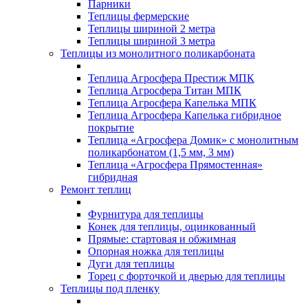
Парники
Теплицы фермерские
Теплицы шириной 2 метра
Теплицы шириной 3 метра
Теплицы из монолитного поликарбоната
Теплица Агросфера Престиж МПК
Теплица Агросфера Титан МПК
Теплица Агросфера Капелька МПК
Теплица Агросфера Капелька гибридное
покрытие
Теплица «Агросфера Домик» с монолитным
поликарбонатом (1,5 мм, 3 мм)
Теплица «Агросфера Прямостенная»
гибридная
Ремонт теплиц
Фурнитура для теплицы
Конек для теплицы, оцинкованный
Прямые: стартовая и обжимная
Опорная ножка для теплицы
Дуги для теплицы
Торец с форточкой и дверью для теплицы
Теплицы под пленку