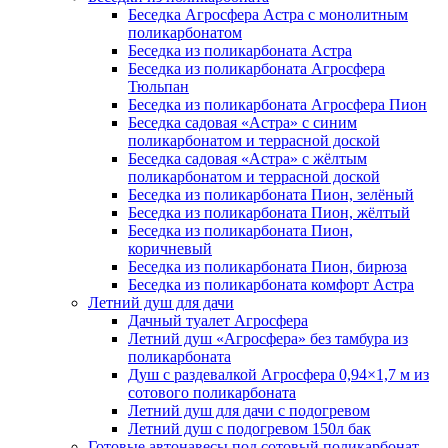
Беседка Агросфера Астра с монолитным
поликарбонатом
Беседка из поликарбоната Астра
Беседка из поликарбоната Агросфера
Тюльпан
Беседка из поликарбоната Агросфера Пион
Беседка садовая «Астра» с синим
поликарбонатом и террасной доской
Беседка садовая «Астра» с жёлтым
поликарбонатом и террасной доской
Беседка из поликарбоната Пион, зелёный
Беседка из поликарбоната Пион, жёлтый
Беседка из поликарбоната Пион,
коричневый
Беседка из поликарбоната Пион, бирюза
Беседка из поликарбоната комфорт Астра
Летний душ для дачи
Дачный туалет Агросфера
Летний душ «Агросфера» без тамбура из
поликарбоната
Душ с раздевалкой Агросфера 0,94×1,7 м из
сотового поликарбоната
Летний душ для дачи с подогревом
Летний душ с подогревом 150л бак
Готовые автонавесы под сотовый поликарбонат