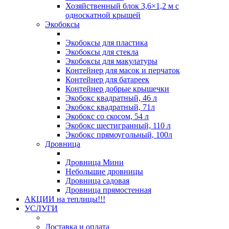
Хозяйственный блок 3,6×1,2 м с
односкатной крышей
Экобоксы
Экобоксы для пластика
Экобоксы для стекла
Экобоксы для макулатуры
Контейнер для масок и перчаток
Контейнер для батареек
Контейнер добрые крышечки
Экобокс квадратный, 46 л
Экобокс квадратный, 71л
Экобокс со скосом, 54 л
Экобокс шестигранный, 110 л
Экобокс прямоугольный, 100л
Дровница
Дровница Мини
Небольшие дровницы
Дровница садовая
Дровница прямостенная
АКЦИИ на теплицы!!!
УСЛУГИ
Доставка и оплата