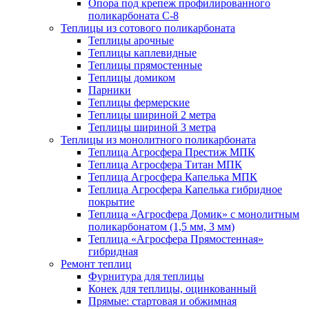
Опора под крепеж профилированного
поликарбоната С-8
Теплицы из сотового поликарбоната
Теплицы арочные
Теплицы каплевидные
Теплицы прямостенные
Теплицы домиком
Парники
Теплицы фермерские
Теплицы шириной 2 метра
Теплицы шириной 3 метра
Теплицы из монолитного поликарбоната
Теплица Агросфера Престиж МПК
Теплица Агросфера Титан МПК
Теплица Агросфера Капелька МПК
Теплица Агросфера Капелька гибридное
покрытие
Теплица «Агросфера Домик» с монолитным
поликарбонатом (1,5 мм, 3 мм)
Теплица «Агросфера Прямостенная»
гибридная
Ремонт теплиц
Фурнитура для теплицы
Конек для теплицы, оцинкованный
Прямые: стартовая и обжимная