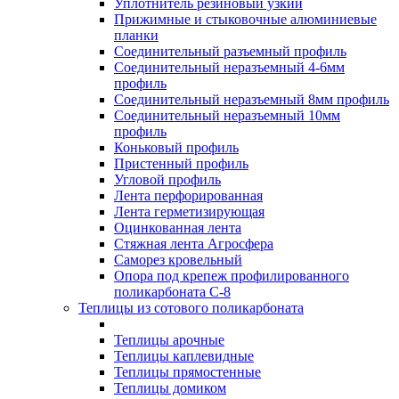
Уплотнитель резиновый узкий
Прижимные и стыковочные алюминиевые
планки
Соединительный разъемный профиль
Соединительный неразъемный 4-6мм
профиль
Соединительный неразъемный 8мм профиль
Соединительный неразъемный 10мм
профиль
Коньковый профиль
Пристенный профиль
Угловой профиль
Лента перфорированная
Лента герметизирующая
Оцинкованная лента
Стяжная лента Агросфера
Саморез кровельный
Опора под крепеж профилированного
поликарбоната С-8
Теплицы из сотового поликарбоната
Теплицы арочные
Теплицы каплевидные
Теплицы прямостенные
Теплицы домиком