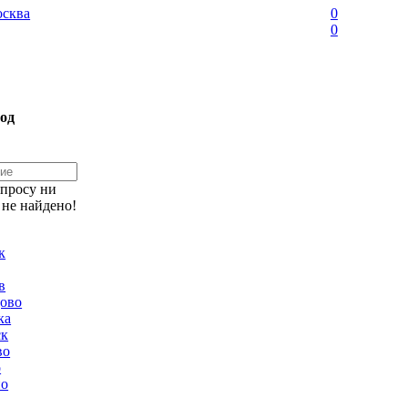
сква
0
0
од
апросу ни
 не найдено!
к
в
ово
ка
ск
во
о
но