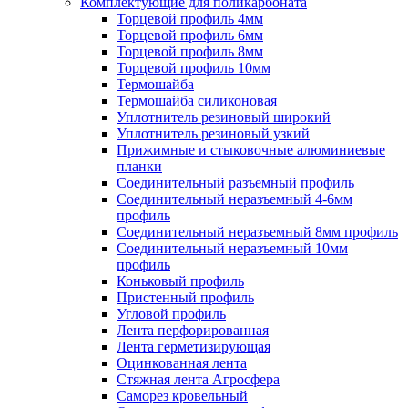
Комплектующие для поликарбоната
Торцевой профиль 4мм
Торцевой профиль 6мм
Торцевой профиль 8мм
Торцевой профиль 10мм
Термошайба
Термошайба силиконовая
Уплотнитель резиновый широкий
Уплотнитель резиновый узкий
Прижимные и стыковочные алюминиевые
планки
Соединительный разъемный профиль
Соединительный неразъемный 4-6мм
профиль
Соединительный неразъемный 8мм профиль
Соединительный неразъемный 10мм
профиль
Коньковый профиль
Пристенный профиль
Угловой профиль
Лента перфорированная
Лента герметизирующая
Оцинкованная лента
Стяжная лента Агросфера
Саморез кровельный