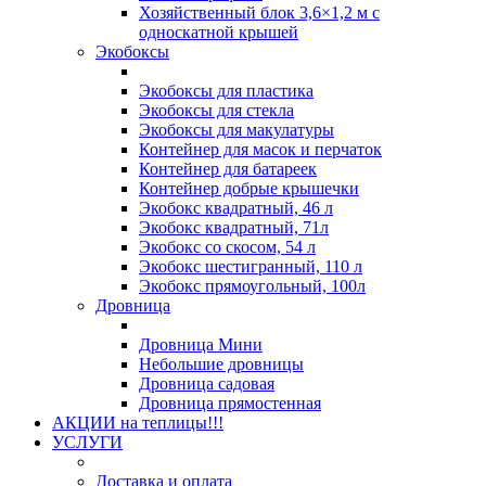
Хозяйственный блок 3,6×1,2 м с
односкатной крышей
Экобоксы
Экобоксы для пластика
Экобоксы для стекла
Экобоксы для макулатуры
Контейнер для масок и перчаток
Контейнер для батареек
Контейнер добрые крышечки
Экобокс квадратный, 46 л
Экобокс квадратный, 71л
Экобокс со скосом, 54 л
Экобокс шестигранный, 110 л
Экобокс прямоугольный, 100л
Дровница
Дровница Мини
Небольшие дровницы
Дровница садовая
Дровница прямостенная
АКЦИИ на теплицы!!!
УСЛУГИ
Доставка и оплата