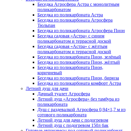
Беседка Агросфера Астра с монолитным
поликарбонатом
Беседка из поликарбоната Астра
Беседка из поликарбоната Агросфера
Тюльпан
Беседка из поликарбоната Агросфера Пион
Беседка садовая «Астра» с синим
поликарбонатом и террасной доской
Беседка садовая «Астра» с жёлтым
поликарбонатом и террасной доской
Беседка из поликарбоната Пион, зелёный
Беседка из поликарбоната Пион, жёлтый
Беседка из поликарбоната Пион,
коричневый
Беседка из поликарбоната Пион, бирюза
Беседка из поликарбоната комфорт Астра
Летний душ для дачи
Дачный туалет Агросфера
Летний душ «Агросфера» без тамбура из
поликарбоната
Душ с раздевалкой Агросфера 0,94×1,7 м из
сотового поликарбоната
Летний душ для дачи с подогревом
Летний душ с подогревом 150л бак
Готовые автонавесы под сотовый поликарбонат