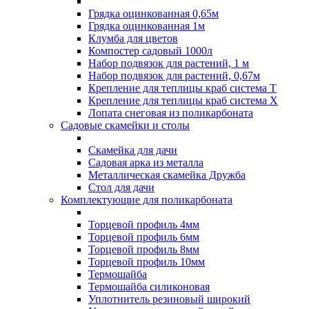
Грядка оцинкованная 0,65м
Грядка оцинкованная 1м
Клумба для цветов
Компостер садовый 1000л
Набор подвязок для растений, 1 м
Набор подвязок для растений, 0,67м
Крепление для теплицы краб система Т
Крепление для теплицы краб система Х
Лопата снеговая из поликарбоната
Садовые скамейки и столы
Скамейка для дачи
Садовая арка из металла
Металлическая скамейка Дружба
Стол для дачи
Комплектующие для поликарбоната
Торцевой профиль 4мм
Торцевой профиль 6мм
Торцевой профиль 8мм
Торцевой профиль 10мм
Термошайба
Термошайба силиконовая
Уплотнитель резиновый широкий