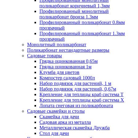
Профилированный монолитный
поликарбонат коричневый 1,3мм
Профилированный монолитный
поликарбонат бронза 1.3мм
Профилированный поликарбонат 0.8мм
прозрачный
Профилированный поликарбонат 1.3мм
прозрачный
Монолитный поликарбонат
Поликарбонат нестандартные размеры
Садовые товары
Грядка оцинкованная 0,65м
Грядка оцинкованная 1м
Клумба для цветов
Компостер садовый 1000л
Набор подвязок для растений, 1 м
Набор подвязок для растений, 0,67м
Крепление для теплицы краб система Т
Крепление для теплицы краб система Х
Лопата снеговая из поликарбоната
Садовые скамейки и столы
Скамейка для дачи
Садовая арка из металла
Металлическая скамейка Дружба
Стол для дачи