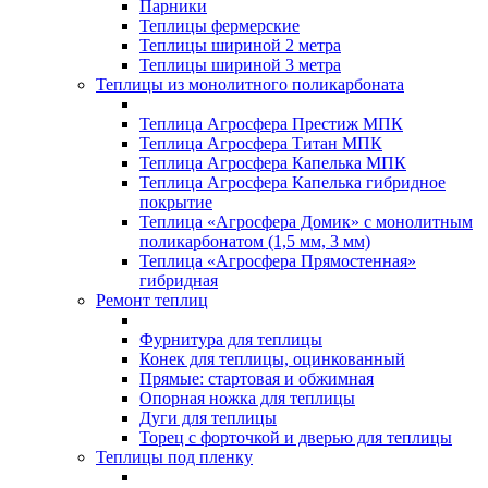
Парники
Теплицы фермерские
Теплицы шириной 2 метра
Теплицы шириной 3 метра
Теплицы из монолитного поликарбоната
Теплица Агросфера Престиж МПК
Теплица Агросфера Титан МПК
Теплица Агросфера Капелька МПК
Теплица Агросфера Капелька гибридное
покрытие
Теплица «Агросфера Домик» с монолитным
поликарбонатом (1,5 мм, 3 мм)
Теплица «Агросфера Прямостенная»
гибридная
Ремонт теплиц
Фурнитура для теплицы
Конек для теплицы, оцинкованный
Прямые: стартовая и обжимная
Опорная ножка для теплицы
Дуги для теплицы
Торец с форточкой и дверью для теплицы
Теплицы под пленку