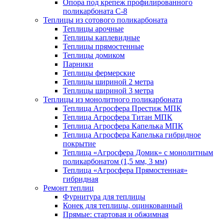
Опора под крепеж профилированного
поликарбоната С-8
Теплицы из сотового поликарбоната
Теплицы арочные
Теплицы каплевидные
Теплицы прямостенные
Теплицы домиком
Парники
Теплицы фермерские
Теплицы шириной 2 метра
Теплицы шириной 3 метра
Теплицы из монолитного поликарбоната
Теплица Агросфера Престиж МПК
Теплица Агросфера Титан МПК
Теплица Агросфера Капелька МПК
Теплица Агросфера Капелька гибридное
покрытие
Теплица «Агросфера Домик» с монолитным
поликарбонатом (1,5 мм, 3 мм)
Теплица «Агросфера Прямостенная»
гибридная
Ремонт теплиц
Фурнитура для теплицы
Конек для теплицы, оцинкованный
Прямые: стартовая и обжимная