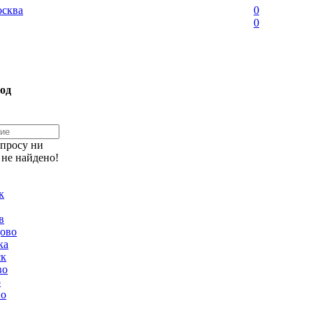
сква
0
0
од
апросу ни
 не найдено!
к
в
ово
ка
ск
во
о
но