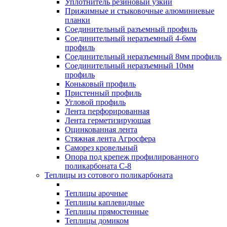
Уплотнитель резиновый узкий
Прижимные и стыковочные алюминиевые
планки
Соединительный разъемный профиль
Соединительный неразъемный 4-6мм
профиль
Соединительный неразъемный 8мм профиль
Соединительный неразъемный 10мм
профиль
Коньковый профиль
Пристенный профиль
Угловой профиль
Лента перфорированная
Лента герметизирующая
Оцинкованная лента
Стяжная лента Агросфера
Саморез кровельный
Опора под крепеж профилированного
поликарбоната С-8
Теплицы из сотового поликарбоната
Теплицы арочные
Теплицы каплевидные
Теплицы прямостенные
Теплицы домиком