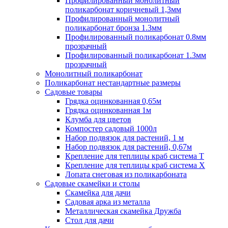
Профилированный монолитный
поликарбонат коричневый 1,3мм
Профилированный монолитный
поликарбонат бронза 1.3мм
Профилированный поликарбонат 0.8мм
прозрачный
Профилированный поликарбонат 1.3мм
прозрачный
Монолитный поликарбонат
Поликарбонат нестандартные размеры
Садовые товары
Грядка оцинкованная 0,65м
Грядка оцинкованная 1м
Клумба для цветов
Компостер садовый 1000л
Набор подвязок для растений, 1 м
Набор подвязок для растений, 0,67м
Крепление для теплицы краб система Т
Крепление для теплицы краб система Х
Лопата снеговая из поликарбоната
Садовые скамейки и столы
Скамейка для дачи
Садовая арка из металла
Металлическая скамейка Дружба
Стол для дачи