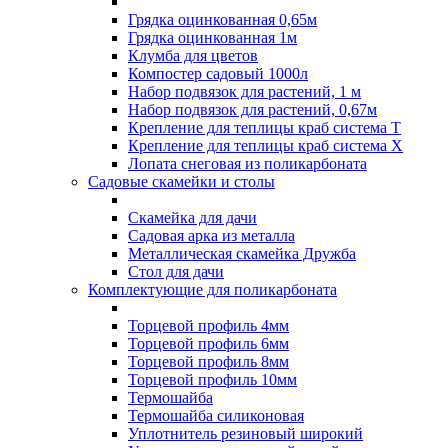
Грядка оцинкованная 0,65м
Грядка оцинкованная 1м
Клумба для цветов
Компостер садовый 1000л
Набор подвязок для растений, 1 м
Набор подвязок для растений, 0,67м
Крепление для теплицы краб система Т
Крепление для теплицы краб система Х
Лопата снеговая из поликарбоната
Садовые скамейки и столы
Скамейка для дачи
Садовая арка из металла
Металлическая скамейка Дружба
Стол для дачи
Комплектующие для поликарбоната
Торцевой профиль 4мм
Торцевой профиль 6мм
Торцевой профиль 8мм
Торцевой профиль 10мм
Термошайба
Термошайба силиконовая
Уплотнитель резиновый широкий