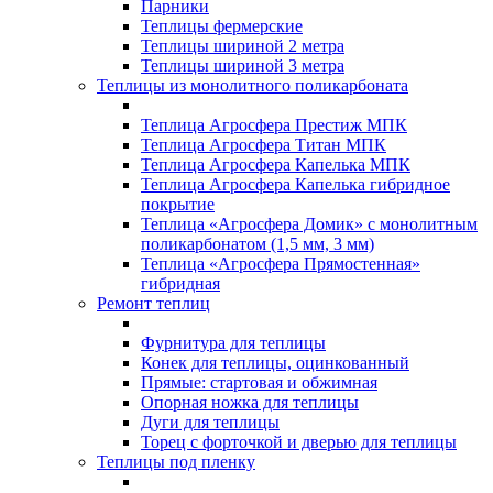
Парники
Теплицы фермерские
Теплицы шириной 2 метра
Теплицы шириной 3 метра
Теплицы из монолитного поликарбоната
Теплица Агросфера Престиж МПК
Теплица Агросфера Титан МПК
Теплица Агросфера Капелька МПК
Теплица Агросфера Капелька гибридное
покрытие
Теплица «Агросфера Домик» с монолитным
поликарбонатом (1,5 мм, 3 мм)
Теплица «Агросфера Прямостенная»
гибридная
Ремонт теплиц
Фурнитура для теплицы
Конек для теплицы, оцинкованный
Прямые: стартовая и обжимная
Опорная ножка для теплицы
Дуги для теплицы
Торец с форточкой и дверью для теплицы
Теплицы под пленку