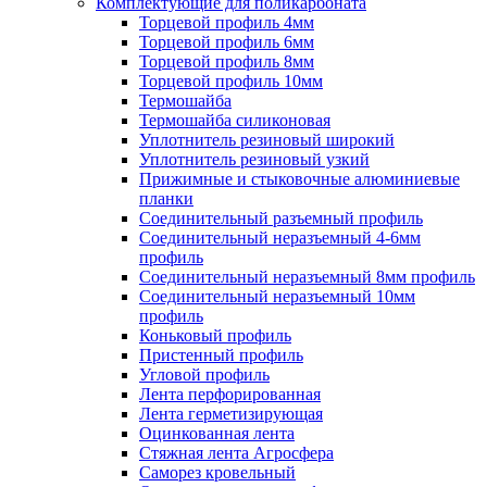
Комплектующие для поликарбоната
Торцевой профиль 4мм
Торцевой профиль 6мм
Торцевой профиль 8мм
Торцевой профиль 10мм
Термошайба
Термошайба силиконовая
Уплотнитель резиновый широкий
Уплотнитель резиновый узкий
Прижимные и стыковочные алюминиевые
планки
Соединительный разъемный профиль
Соединительный неразъемный 4-6мм
профиль
Соединительный неразъемный 8мм профиль
Соединительный неразъемный 10мм
профиль
Коньковый профиль
Пристенный профиль
Угловой профиль
Лента перфорированная
Лента герметизирующая
Оцинкованная лента
Стяжная лента Агросфера
Саморез кровельный