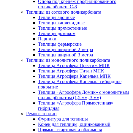
Опора под крепеж профилированного
поликарбоната С-8
Теплицы из сотового поликарбоната
Теплицы арочные
Теплицы каплевидные
Теплицы прямостенные
Теплицы домиком
Парники
Теплицы фермерские
Теплицы шириной 2 метра
Теплицы шириной 3 метра
Теплицы из монолитного поликарбоната
Теплица Агросфера Престиж МПК
Теплица Агросфера Титан МПК
Теплица Агросфера Капелька МПК
Теплица Агросфера Капелька гибридное
покрытие
Теплица «Агросфера Домик» с монолитным
поликарбонатом (1,5 мм, 3 мм)
Теплица «Агросфера Прямостенная»
гибридная
Ремонт теплиц
Фурнитура для теплицы
Конек для теплицы, оцинкованный
Прямые: стартовая и обжимная