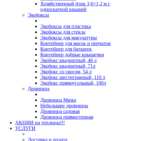
Хозяйственный блок 3,6×1,2 м с
односкатной крышей
Экобоксы
Экобоксы для пластика
Экобоксы для стекла
Экобоксы для макулатуры
Контейнер для масок и перчаток
Контейнер для батареек
Контейнер добрые крышечки
Экобокс квадратный, 46 л
Экобокс квадратный, 71л
Экобокс со скосом, 54 л
Экобокс шестигранный, 110 л
Экобокс прямоугольный, 100л
Дровница
Дровница Мини
Небольшие дровницы
Дровница садовая
Дровница прямостенная
АКЦИИ на теплицы!!!
УСЛУГИ
Доставка и оплата