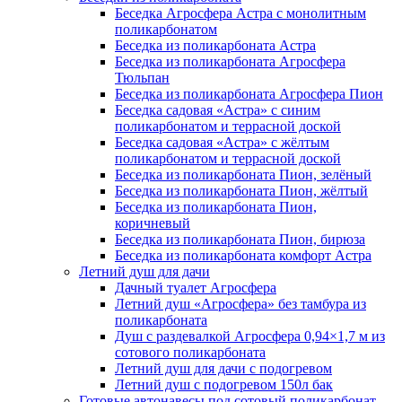
Беседка Агросфера Астра с монолитным
поликарбонатом
Беседка из поликарбоната Астра
Беседка из поликарбоната Агросфера
Тюльпан
Беседка из поликарбоната Агросфера Пион
Беседка садовая «Астра» с синим
поликарбонатом и террасной доской
Беседка садовая «Астра» с жёлтым
поликарбонатом и террасной доской
Беседка из поликарбоната Пион, зелёный
Беседка из поликарбоната Пион, жёлтый
Беседка из поликарбоната Пион,
коричневый
Беседка из поликарбоната Пион, бирюза
Беседка из поликарбоната комфорт Астра
Летний душ для дачи
Дачный туалет Агросфера
Летний душ «Агросфера» без тамбура из
поликарбоната
Душ с раздевалкой Агросфера 0,94×1,7 м из
сотового поликарбоната
Летний душ для дачи с подогревом
Летний душ с подогревом 150л бак
Готовые автонавесы под сотовый поликарбонат