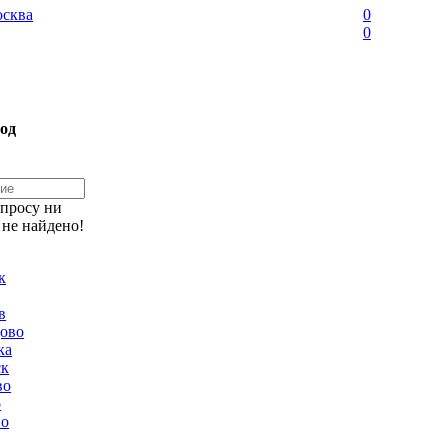
сква
0
0
од
апросу ни
 не найдено!
к
в
ово
ка
ск
во
о
но