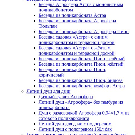
Беседка Агросфера Астра с монолитным
поликарбонатом
Беседка из поликарбоната Астра
Беседка из поликарбоната Агросфера
Тюльпан
Беседка из поликарбоната Агросфера Пион
Беседка садовая «Астра» с синим
поликарбонатом и террасной доской
Беседка садовая «Астра» с жёлтым
поликарбонатом и террасной доской
Беседка из поликарбоната Пион, зелёный
Беседка из поликарбоната Пион, жёлтый
Беседка из поликарбоната Пион,
коричневый
Беседка из поликарбоната Пион, бирюза
Беседка из поликарбоната комфорт Астра
Летний душ для дачи
Дачный туалет Агросфера
Летний душ «Агросфера» без тамбура из
поликарбоната
Душ с раздевалкой Агросфера 0,94×1,7 м из
сотового поликарбоната
Летний душ для дачи с подогревом
Летний душ с подогревом 150л бак
Готовые автонавесы под сотовый поликарбонат