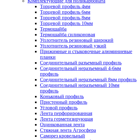
Комплектующие для поликарбоната
Торцевой профиль 4мм
Торцевой профиль 6мм
Торцевой профиль 8мм
Торцевой профиль 10мм
Термошайба
Термошайба силиконовая
Уплотнитель резиновый широкий
Уплотнитель резиновый узкий
Прижимные и стыковочные алюминиевые
планки
Соединительный разъемный профиль
Соединительный неразъемный 4-6мм
профиль
Соединительный неразъемный 8мм профиль
Соединительный неразъемный 10мм
профиль
Коньковый профиль
Пристенный профиль
Угловой профиль
Лента перфорированная
Лента герметизирующая
Оцинкованная лента
Стяжная лента Агросфера
Саморез кровельный