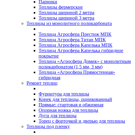
Парники
Теплицы фермерские
Теплицы шириной 2 метра
Теплицы шириной 3 метра
Теплицы из монолитного поликарбоната
Теплица Агросфера Престиж МПК
Теплица Агросфера Титан МПК
Теплица Агросфера Капелька МПК
Теплица Агросфера Капелька гибридное
покрытие
Теплица «Агросфера Домик» с монолитным
поликарбонатом (1,5 мм, 3 мм)
Теплица «Агросфера Прямостенная»
гибридная
Ремонт теплиц
Фурнитура для теплицы
Конек для теплицы, оцинкованный
Прямые: стартовая и обжимная
Опорная ножка для теплицы
Дуги для теплицы
Торец с форточкой и дверью для теплицы
Теплицы под пленку