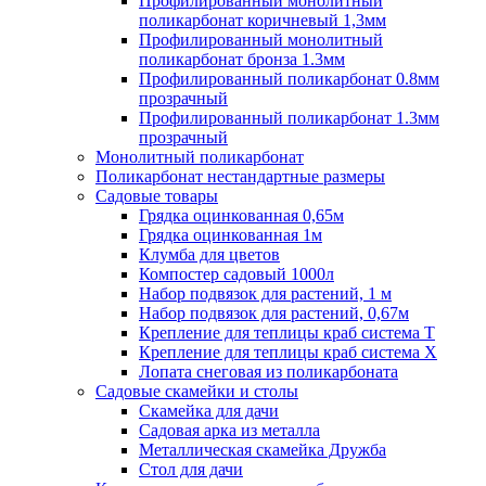
Профилированный монолитный
поликарбонат коричневый 1,3мм
Профилированный монолитный
поликарбонат бронза 1.3мм
Профилированный поликарбонат 0.8мм
прозрачный
Профилированный поликарбонат 1.3мм
прозрачный
Монолитный поликарбонат
Поликарбонат нестандартные размеры
Садовые товары
Грядка оцинкованная 0,65м
Грядка оцинкованная 1м
Клумба для цветов
Компостер садовый 1000л
Набор подвязок для растений, 1 м
Набор подвязок для растений, 0,67м
Крепление для теплицы краб система Т
Крепление для теплицы краб система Х
Лопата снеговая из поликарбоната
Садовые скамейки и столы
Скамейка для дачи
Садовая арка из металла
Металлическая скамейка Дружба
Стол для дачи