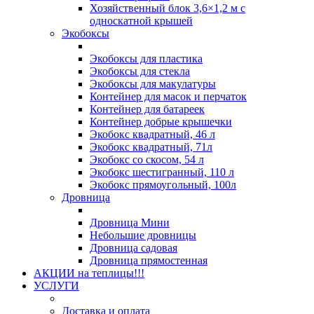
Хозяйственный блок 3,6×1,2 м с
односкатной крышей
Экобоксы
Экобоксы для пластика
Экобоксы для стекла
Экобоксы для макулатуры
Контейнер для масок и перчаток
Контейнер для батареек
Контейнер добрые крышечки
Экобокс квадратный, 46 л
Экобокс квадратный, 71л
Экобокс со скосом, 54 л
Экобокс шестигранный, 110 л
Экобокс прямоугольный, 100л
Дровница
Дровница Мини
Небольшие дровницы
Дровница садовая
Дровница прямостенная
АКЦИИ на теплицы!!!
УСЛУГИ
Доставка и оплата