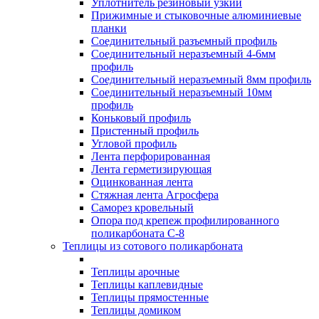
Уплотнитель резиновый узкий
Прижимные и стыковочные алюминиевые
планки
Соединительный разъемный профиль
Соединительный неразъемный 4-6мм
профиль
Соединительный неразъемный 8мм профиль
Соединительный неразъемный 10мм
профиль
Коньковый профиль
Пристенный профиль
Угловой профиль
Лента перфорированная
Лента герметизирующая
Оцинкованная лента
Стяжная лента Агросфера
Саморез кровельный
Опора под крепеж профилированного
поликарбоната С-8
Теплицы из сотового поликарбоната
Теплицы арочные
Теплицы каплевидные
Теплицы прямостенные
Теплицы домиком