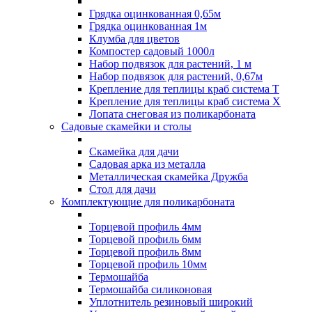
Грядка оцинкованная 0,65м
Грядка оцинкованная 1м
Клумба для цветов
Компостер садовый 1000л
Набор подвязок для растений, 1 м
Набор подвязок для растений, 0,67м
Крепление для теплицы краб система Т
Крепление для теплицы краб система Х
Лопата снеговая из поликарбоната
Садовые скамейки и столы
Скамейка для дачи
Садовая арка из металла
Металлическая скамейка Дружба
Стол для дачи
Комплектующие для поликарбоната
Торцевой профиль 4мм
Торцевой профиль 6мм
Торцевой профиль 8мм
Торцевой профиль 10мм
Термошайба
Термошайба силиконовая
Уплотнитель резиновый широкий