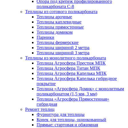
Опора под крепеж профилированного
поликарбоната С-8
Теплицы из сотового поликарбоната
Теплицы арочные
Теплицы каплевидные
Теплицы прямостенные
Теплицы домиком
Парники
Теплицы фермерские
Теплицы шириной 2 метра
Теплицы шириной 3 метра
Теплицы из монолитного поликарбоната
Теплица Агросфера Престиж МПК
Теплица Агросфера Титан МПК
Теплица Агросфера Капелька МПК
Теплица Агросфера Капелька гибридное
покрытие
Теплица «Агросфера Домик» с монолитным
поликарбонатом (1,5 мм, 3 мм)
Теплица «Агросфера Прямостенная»
гибридная
Ремонт теплиц
Фурнитура для теплицы
Конек для теплицы, оцинкованный
Прямые: стартовая и обжимная