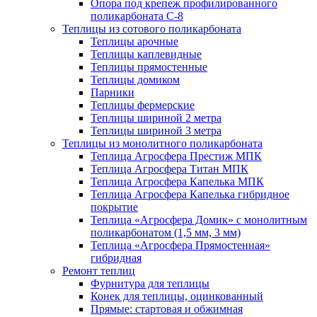
Опора под крепеж профилированного
поликарбоната С-8
Теплицы из сотового поликарбоната
Теплицы арочные
Теплицы каплевидные
Теплицы прямостенные
Теплицы домиком
Парники
Теплицы фермерские
Теплицы шириной 2 метра
Теплицы шириной 3 метра
Теплицы из монолитного поликарбоната
Теплица Агросфера Престиж МПК
Теплица Агросфера Титан МПК
Теплица Агросфера Капелька МПК
Теплица Агросфера Капелька гибридное
покрытие
Теплица «Агросфера Домик» с монолитным
поликарбонатом (1,5 мм, 3 мм)
Теплица «Агросфера Прямостенная»
гибридная
Ремонт теплиц
Фурнитура для теплицы
Конек для теплицы, оцинкованный
Прямые: стартовая и обжимная