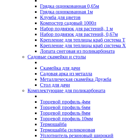
Грядка оцинкованная 0,65м
Грядка оцинкованная 1м
Клумба для цветов
Компостер садовый 1000л
Набор подвязок для растений, 1 м
Набор подвязок для растений, 0,67м
Крепление для теплицы краб система Т
Крепление для теплицы краб система Х
Лопата снеговая из поликарбоната
Садовые скамейки и столы
Скамейка для дачи
Садовая арка из металла
Металлическая скамейка Дружба
Стол для дачи
Комплектующие для поликарбоната
Торцевой профиль 4мм
Торцевой профиль 6мм
Торцевой профиль 8мм
Торцевой профиль 10мм
Термошайба
Термошайба силиконовая
Уплотнитель резиновый широкий