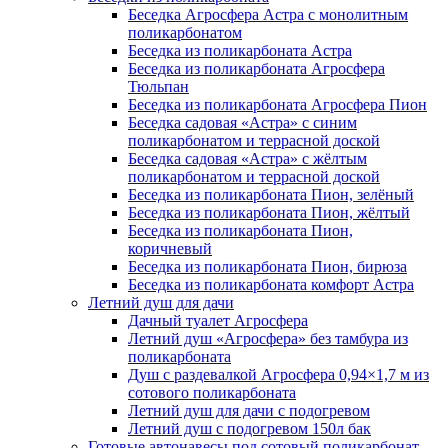
Беседка Агросфера Астра с монолитным
поликарбонатом
Беседка из поликарбоната Астра
Беседка из поликарбоната Агросфера
Тюльпан
Беседка из поликарбоната Агросфера Пион
Беседка садовая «Астра» с синим
поликарбонатом и террасной доской
Беседка садовая «Астра» с жёлтым
поликарбонатом и террасной доской
Беседка из поликарбоната Пион, зелёный
Беседка из поликарбоната Пион, жёлтый
Беседка из поликарбоната Пион,
коричневый
Беседка из поликарбоната Пион, бирюза
Беседка из поликарбоната комфорт Астра
Летний душ для дачи
Дачный туалет Агросфера
Летний душ «Агросфера» без тамбура из
поликарбоната
Душ с раздевалкой Агросфера 0,94×1,7 м из
сотового поликарбоната
Летний душ для дачи с подогревом
Летний душ с подогревом 150л бак
Готовые автонавесы под сотовый поликарбонат