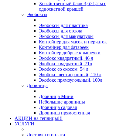
Хозяйственный блок 3,6×1,2 м с
односкатной крышей
Экобоксы
Экобоксы для пластика
Экобоксы для стекла
Экобоксы для макулатуры
Контейнер для масок и перчаток
Контейнер для батареек
Контейнер добрые крышечки
Экобокс квадратный, 46 л
Экобокс квадратный, 71л
Экобокс со скосом, 54 л
Экобокс шестигранный, 110 л
Экобокс прямоугольный, 100л
Дровница
Дровница Мини
Небольшие дровницы
Дровница садовая
Дровница прямостенная
АКЦИИ на теплицы!!!
УСЛУГИ
Доставка и оплата