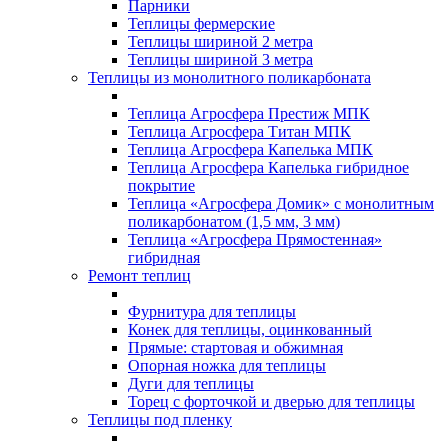
Парники
Теплицы фермерские
Теплицы шириной 2 метра
Теплицы шириной 3 метра
Теплицы из монолитного поликарбоната
Теплица Агросфера Престиж МПК
Теплица Агросфера Титан МПК
Теплица Агросфера Капелька МПК
Теплица Агросфера Капелька гибридное
покрытие
Теплица «Агросфера Домик» с монолитным
поликарбонатом (1,5 мм, 3 мм)
Теплица «Агросфера Прямостенная»
гибридная
Ремонт теплиц
Фурнитура для теплицы
Конек для теплицы, оцинкованный
Прямые: стартовая и обжимная
Опорная ножка для теплицы
Дуги для теплицы
Торец с форточкой и дверью для теплицы
Теплицы под пленку