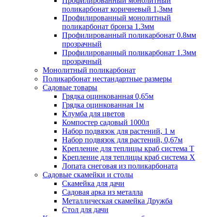
Профилированный монолитный
поликарбонат коричневый 1,3мм
Профилированный монолитный
поликарбонат бронза 1.3мм
Профилированный поликарбонат 0.8мм
прозрачный
Профилированный поликарбонат 1.3мм
прозрачный
Монолитный поликарбонат
Поликарбонат нестандартные размеры
Садовые товары
Грядка оцинкованная 0,65м
Грядка оцинкованная 1м
Клумба для цветов
Компостер садовый 1000л
Набор подвязок для растений, 1 м
Набор подвязок для растений, 0,67м
Крепление для теплицы краб система Т
Крепление для теплицы краб система Х
Лопата снеговая из поликарбоната
Садовые скамейки и столы
Скамейка для дачи
Садовая арка из металла
Металлическая скамейка Дружба
Стол для дачи