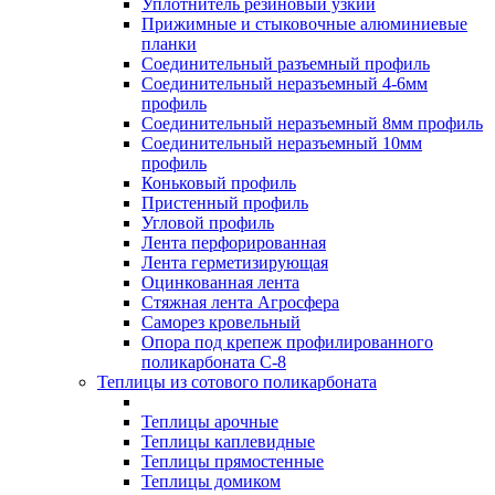
Уплотнитель резиновый узкий
Прижимные и стыковочные алюминиевые
планки
Соединительный разъемный профиль
Соединительный неразъемный 4-6мм
профиль
Соединительный неразъемный 8мм профиль
Соединительный неразъемный 10мм
профиль
Коньковый профиль
Пристенный профиль
Угловой профиль
Лента перфорированная
Лента герметизирующая
Оцинкованная лента
Стяжная лента Агросфера
Саморез кровельный
Опора под крепеж профилированного
поликарбоната С-8
Теплицы из сотового поликарбоната
Теплицы арочные
Теплицы каплевидные
Теплицы прямостенные
Теплицы домиком