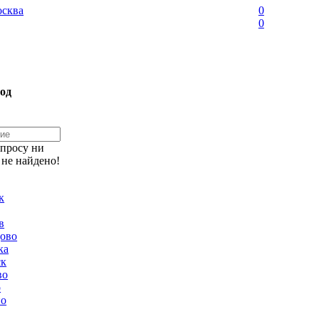
сква
0
0
од
апросу ни
 не найдено!
к
в
ово
ка
ск
во
о
но