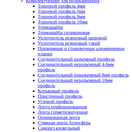
Комплектующие для поликарбоната
Торцевой профиль 4мм
Торцевой профиль 6мм
Торцевой профиль 8мм
Торцевой профиль 10мм
Термошайба
Термошайба силиконовая
Уплотнитель резиновый широкий
Уплотнитель резиновый узкий
Прижимные и стыковочные алюминиевые
планки
Соединительный разъемный профиль
Соединительный неразъемный 4-6мм
профиль
Соединительный неразъемный 8мм профиль
Соединительный неразъемный 10мм
профиль
Коньковый профиль
Пристенный профиль
Угловой профиль
Лента перфорированная
Лента герметизирующая
Оцинкованная лента
Стяжная лента Агросфера
Саморез кровельный