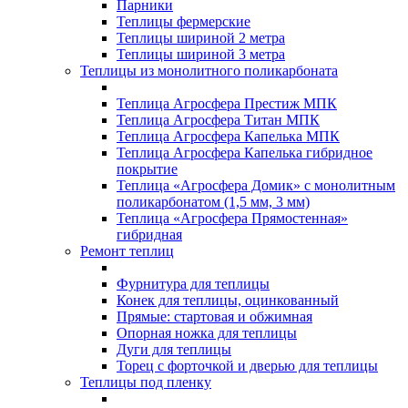
Парники
Теплицы фермерские
Теплицы шириной 2 метра
Теплицы шириной 3 метра
Теплицы из монолитного поликарбоната
Теплица Агросфера Престиж МПК
Теплица Агросфера Титан МПК
Теплица Агросфера Капелька МПК
Теплица Агросфера Капелька гибридное
покрытие
Теплица «Агросфера Домик» с монолитным
поликарбонатом (1,5 мм, 3 мм)
Теплица «Агросфера Прямостенная»
гибридная
Ремонт теплиц
Фурнитура для теплицы
Конек для теплицы, оцинкованный
Прямые: стартовая и обжимная
Опорная ножка для теплицы
Дуги для теплицы
Торец с форточкой и дверью для теплицы
Теплицы под пленку