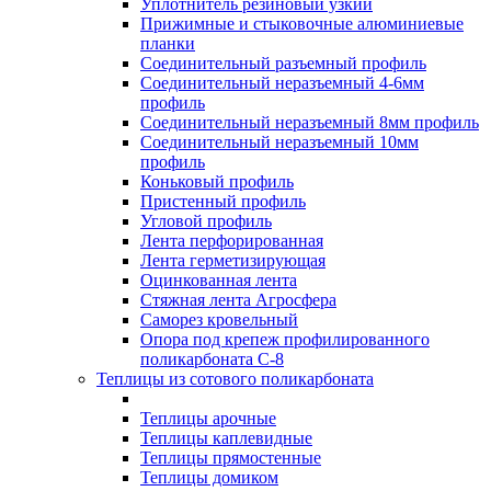
Уплотнитель резиновый узкий
Прижимные и стыковочные алюминиевые
планки
Соединительный разъемный профиль
Соединительный неразъемный 4-6мм
профиль
Соединительный неразъемный 8мм профиль
Соединительный неразъемный 10мм
профиль
Коньковый профиль
Пристенный профиль
Угловой профиль
Лента перфорированная
Лента герметизирующая
Оцинкованная лента
Стяжная лента Агросфера
Саморез кровельный
Опора под крепеж профилированного
поликарбоната С-8
Теплицы из сотового поликарбоната
Теплицы арочные
Теплицы каплевидные
Теплицы прямостенные
Теплицы домиком