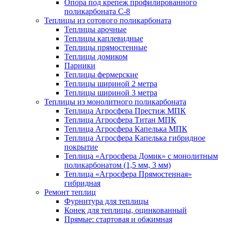
Опора под крепеж профилированного
поликарбоната С-8
Теплицы из сотового поликарбоната
Теплицы арочные
Теплицы каплевидные
Теплицы прямостенные
Теплицы домиком
Парники
Теплицы фермерские
Теплицы шириной 2 метра
Теплицы шириной 3 метра
Теплицы из монолитного поликарбоната
Теплица Агросфера Престиж МПК
Теплица Агросфера Титан МПК
Теплица Агросфера Капелька МПК
Теплица Агросфера Капелька гибридное
покрытие
Теплица «Агросфера Домик» с монолитным
поликарбонатом (1,5 мм, 3 мм)
Теплица «Агросфера Прямостенная»
гибридная
Ремонт теплиц
Фурнитура для теплицы
Конек для теплицы, оцинкованный
Прямые: стартовая и обжимная