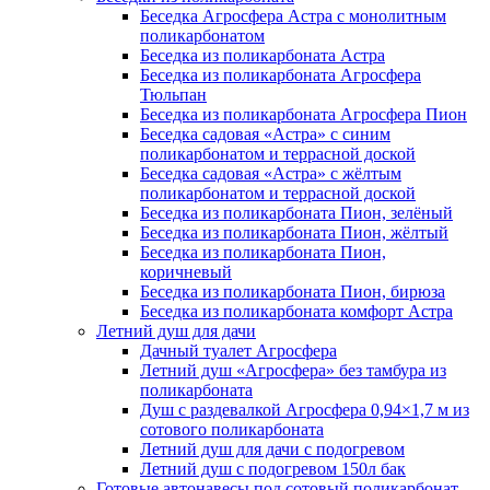
Беседка Агросфера Астра с монолитным
поликарбонатом
Беседка из поликарбоната Астра
Беседка из поликарбоната Агросфера
Тюльпан
Беседка из поликарбоната Агросфера Пион
Беседка садовая «Астра» с синим
поликарбонатом и террасной доской
Беседка садовая «Астра» с жёлтым
поликарбонатом и террасной доской
Беседка из поликарбоната Пион, зелёный
Беседка из поликарбоната Пион, жёлтый
Беседка из поликарбоната Пион,
коричневый
Беседка из поликарбоната Пион, бирюза
Беседка из поликарбоната комфорт Астра
Летний душ для дачи
Дачный туалет Агросфера
Летний душ «Агросфера» без тамбура из
поликарбоната
Душ с раздевалкой Агросфера 0,94×1,7 м из
сотового поликарбоната
Летний душ для дачи с подогревом
Летний душ с подогревом 150л бак
Готовые автонавесы под сотовый поликарбонат