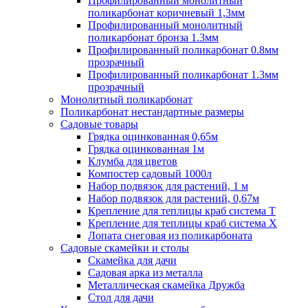
Профилированный монолитный
поликарбонат коричневый 1,3мм
Профилированный монолитный
поликарбонат бронза 1.3мм
Профилированный поликарбонат 0.8мм
прозрачный
Профилированный поликарбонат 1.3мм
прозрачный
Монолитный поликарбонат
Поликарбонат нестандартные размеры
Садовые товары
Грядка оцинкованная 0,65м
Грядка оцинкованная 1м
Клумба для цветов
Компостер садовый 1000л
Набор подвязок для растений, 1 м
Набор подвязок для растений, 0,67м
Крепление для теплицы краб система Т
Крепление для теплицы краб система Х
Лопата снеговая из поликарбоната
Садовые скамейки и столы
Скамейка для дачи
Садовая арка из металла
Металлическая скамейка Дружба
Стол для дачи