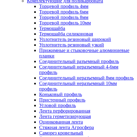
Комплектующие для поликарбоната
Торцевой профиль 4мм
Торцевой профиль 6мм
Торцевой профиль 8мм
Торцевой профиль 10мм
Термошайба
Термошайба силиконовая
Уплотнитель резиновый широкий
Уплотнитель резиновый узкий
Прижимные и стыковочные алюминиевые
планки
Соединительный разъемный профиль
Соединительный неразъемный 4-6мм
профиль
Соединительный неразъемный 8мм профиль
Соединительный неразъемный 10мм
профиль
Коньковый профиль
Пристенный профиль
Угловой профиль
Лента перфорированная
Лента герметизирующая
Оцинкованная лента
Стяжная лента Агросфера
Саморез кровельный