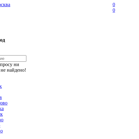
сква
0
0
од
апросу ни
 не найдено!
к
в
ово
ка
ск
во
о
но