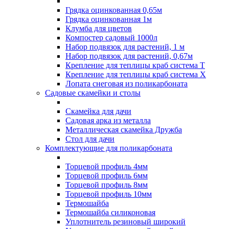
Грядка оцинкованная 0,65м
Грядка оцинкованная 1м
Клумба для цветов
Компостер садовый 1000л
Набор подвязок для растений, 1 м
Набор подвязок для растений, 0,67м
Крепление для теплицы краб система Т
Крепление для теплицы краб система Х
Лопата снеговая из поликарбоната
Садовые скамейки и столы
Скамейка для дачи
Садовая арка из металла
Металлическая скамейка Дружба
Стол для дачи
Комплектующие для поликарбоната
Торцевой профиль 4мм
Торцевой профиль 6мм
Торцевой профиль 8мм
Торцевой профиль 10мм
Термошайба
Термошайба силиконовая
Уплотнитель резиновый широкий