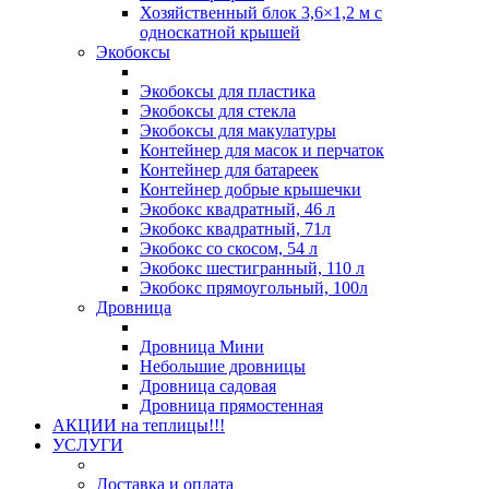
Хозяйственный блок 3,6×1,2 м с
односкатной крышей
Экобоксы
Экобоксы для пластика
Экобоксы для стекла
Экобоксы для макулатуры
Контейнер для масок и перчаток
Контейнер для батареек
Контейнер добрые крышечки
Экобокс квадратный, 46 л
Экобокс квадратный, 71л
Экобокс со скосом, 54 л
Экобокс шестигранный, 110 л
Экобокс прямоугольный, 100л
Дровница
Дровница Мини
Небольшие дровницы
Дровница садовая
Дровница прямостенная
АКЦИИ на теплицы!!!
УСЛУГИ
Доставка и оплата