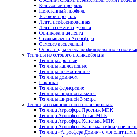
Коньковый профиль
Пристенный профиль
Угловой профиль
Лента перфорированная
Лента герметизирующая
Оцинкованная лента
Стяжная лента Агросфера
Саморез кровельный
Опора под крепеж профилированного полика
Теплицы из сотового поликарбоната
Теплицы арочные
Теплицы каплевидные
Теплицы прямостенные
Теплицы домиком
Парники
Теплицы фермерские
Теплицы шириной 2 метра
Теплицы шириной 3 метра
Теплицы из монолитного поликарбоната
Теплица Агросфера Престиж МПК
Теплица Агросфера Титан МПК
Теплица Агросфера Капелька МПК
Теплица Агросфера Капелька гибридное пок
Теплица «Агросфера Домик» с монолитным по