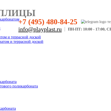
ПЛИЦЫ
карбонатом
+7 (495) 480-84-25
н
info@playplast.ru
ПН-ПТ: 10:00 - 17:00, СБ
атом и террасной доской
натом и террасной доской
карбоната
отового поликарбоната
карбоната