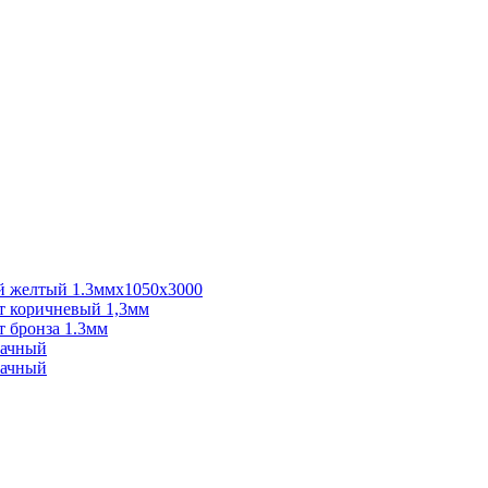
 желтый 1.3ммх1050х3000
 коричневый 1,3мм
 бронза 1.3мм
рачный
рачный