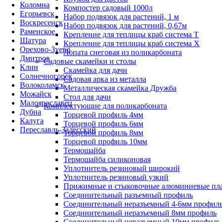
Коломна
Компостер садовый 1000л
Егорьевск
Набор подвязок для растений, 1 м
Воскресенск
Набор подвязок для растений, 0,67м
Раменское
Крепление для теплицы краб система Т
Шатура
Крепление для теплицы краб система Х
Орехово-Зуево
Лопата снеговая из поликарбоната
Дмитров
Садовые скамейки и столы
Клин
Скамейка для дачи
Солнечногорск
Садовая арка из металла
Волоколамск
Металлическая скамейка Дружба
Можайск
Стол для дачи
Малоярославец
Комплектующие для поликарбоната
Дубна
Торцевой профиль 4мм
Калуга
Торцевой профиль 6мм
Переславль-Залесский
Торцевой профиль 8мм
Торцевой профиль 10мм
Термошайба
Термошайба силиконовая
Уплотнитель резиновый широкий
Уплотнитель резиновый узкий
Прижимные и стыковочные алюминиевые пл
Соединительный разъемный профиль
Соединительный неразъемный 4-6мм профил
Соединительный неразъемный 8мм профиль
Соединительный неразъемный 10мм профиль