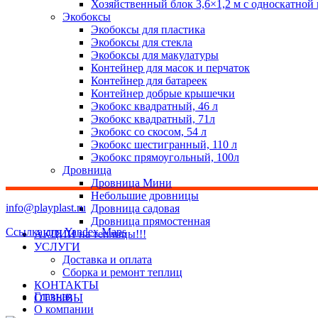
Хозяйственный блок 3,6×1,2 м с односкатной
Экобоксы
Экобоксы для пластика
Экобоксы для стекла
Экобоксы для макулатуры
Контейнер для масок и перчаток
Контейнер для батареек
Контейнер добрые крышечки
Экобокс квадратный, 46 л
Экобокс квадратный, 71л
Экобокс со скосом, 54 л
Экобокс шестигранный, 110 л
Экобокс прямоугольный, 100л
Дровница
Дровница Мини
Небольшие дровницы
info@playplast.ru
Дровница садовая
Дровница прямостенная
Ссылка для Yandex Maps
АКЦИИ на теплицы!!!
УСЛУГИ
Доставка и оплата
Сборка и ремонт теплиц
КОНТАКТЫ
Главная
ОТЗЫВЫ
О компании