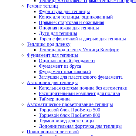
Теплица «Агросфера Прямостенная» гибридн
Ремонт теплиц
Фурнитура для теплицы
Конек для теплицы, оцинкованный
Прямые: стартовая и обжимная
Опорная ножка для теплицы
Дуги для теплицы
Торец с форточкой и дверью для теплицы
Теплицы под пленку
Теплица под пленку Умница Комфорт
Фундамент для теплицы
Оцинкованный фундамент
Фундамент из бруса
Фундамент пластиковый
Заглушки для пластикового фундамента
Автополив для теплицы
Капельная система полива без автоматики
Расширительный комплект для полива
Таймер полива
Автоматическое проветривание теплицы
Торцевой блок ПроВетер 500
Торцевой блок ПроВетер 800
Термопривод для теплицы
Дополнительная форточка для теплицы
Полипропилен листовой