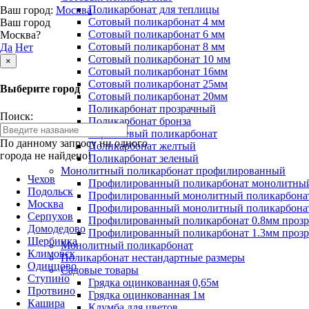
Поликарбонат для теплицы
Ваш город:
Москва
Сотовый поликарбонат 4 мм
Ваш город
Сотовый поликарбонат 6 мм
Москва?
Сотовый поликарбонат 8 мм
Да
Нет
Сотовый поликарбонат 10 мм
×
Сотовый поликарбонат 16мм
Сотовый поликарбонат 25мм
Выберите город
Сотовый поликарбонат 20мм
Поликарбонат прозрачный
Поиск:
Поликарбонат бронза
Коричневый поликарбонат
По данному запросу ни одного
Поликарбонат желтый
города не найдено!
Поликарбонат зеленый
Монолитный поликарбонат профилированный
Чехов
Профилированный поликарбонат монолитный
Подольск
Профилированный монолитный поликарбонат
Москва
Профилированный монолитный поликарбонат
Серпухов
Профилированный поликарбонат 0.8мм проз
Домодедово
Профилированный поликарбонат 1.3мм проз
Щербинка
Монолитный поликарбонат
Климовск
Поликарбонат нестандартные размеры
Одинцово
Садовые товары
Ступино
Грядка оцинкованная 0,65м
Протвино
Грядка оцинкованная 1м
Кашира
Клумба для цветов