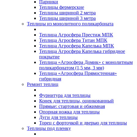
Парники
Теплицы фермерские
Теплицы шириной 2 метра
Теплицы шириной 3 метра
Теплицы из монолитного поликарбоната
Теплица Агросфера Престиж МПК
Теплица Агросфера Титан МПК
Теплица Агросфера Капелька МПК
Теплица Агросфера Капелька гибридное
покрытие
Теплица «Агросфера Домик» с монолитным
поликарбонатом (1,5 мм, 3 мм)
Теплица «Агросфера Прямостенная»
гибридная
Ремонт теплиц
Фурнитура для теплицы
Конек для теплицы, оцинкованный
Прямые: стартовая и обжимная
Опорная ножка для теплицы
Дуги для теплицы
Торец с форточкой и дверью для теплицы
Теплицы под пленку