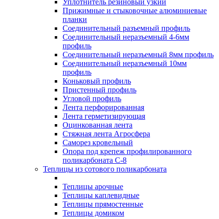
Уплотнитель резиновый узкий
Прижимные и стыковочные алюминиевые
планки
Соединительный разъемный профиль
Соединительный неразъемный 4-6мм
профиль
Соединительный неразъемный 8мм профиль
Соединительный неразъемный 10мм
профиль
Коньковый профиль
Пристенный профиль
Угловой профиль
Лента перфорированная
Лента герметизирующая
Оцинкованная лента
Стяжная лента Агросфера
Саморез кровельный
Опора под крепеж профилированного
поликарбоната С-8
Теплицы из сотового поликарбоната
Теплицы арочные
Теплицы каплевидные
Теплицы прямостенные
Теплицы домиком