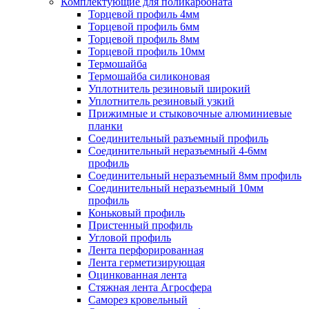
Комплектующие для поликарбоната
Торцевой профиль 4мм
Торцевой профиль 6мм
Торцевой профиль 8мм
Торцевой профиль 10мм
Термошайба
Термошайба силиконовая
Уплотнитель резиновый широкий
Уплотнитель резиновый узкий
Прижимные и стыковочные алюминиевые
планки
Соединительный разъемный профиль
Соединительный неразъемный 4-6мм
профиль
Соединительный неразъемный 8мм профиль
Соединительный неразъемный 10мм
профиль
Коньковый профиль
Пристенный профиль
Угловой профиль
Лента перфорированная
Лента герметизирующая
Оцинкованная лента
Стяжная лента Агросфера
Саморез кровельный