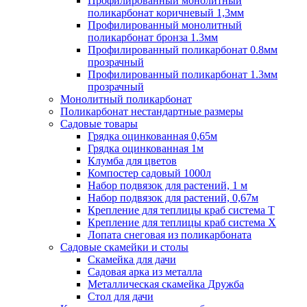
Профилированный монолитный
поликарбонат коричневый 1,3мм
Профилированный монолитный
поликарбонат бронза 1.3мм
Профилированный поликарбонат 0.8мм
прозрачный
Профилированный поликарбонат 1.3мм
прозрачный
Монолитный поликарбонат
Поликарбонат нестандартные размеры
Садовые товары
Грядка оцинкованная 0,65м
Грядка оцинкованная 1м
Клумба для цветов
Компостер садовый 1000л
Набор подвязок для растений, 1 м
Набор подвязок для растений, 0,67м
Крепление для теплицы краб система Т
Крепление для теплицы краб система Х
Лопата снеговая из поликарбоната
Садовые скамейки и столы
Скамейка для дачи
Садовая арка из металла
Металлическая скамейка Дружба
Стол для дачи