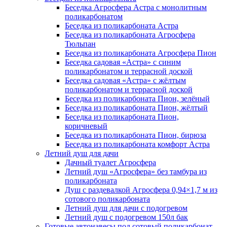
Беседка Агросфера Астра с монолитным
поликарбонатом
Беседка из поликарбоната Астра
Беседка из поликарбоната Агросфера
Тюльпан
Беседка из поликарбоната Агросфера Пион
Беседка садовая «Астра» с синим
поликарбонатом и террасной доской
Беседка садовая «Астра» с жёлтым
поликарбонатом и террасной доской
Беседка из поликарбоната Пион, зелёный
Беседка из поликарбоната Пион, жёлтый
Беседка из поликарбоната Пион,
коричневый
Беседка из поликарбоната Пион, бирюза
Беседка из поликарбоната комфорт Астра
Летний душ для дачи
Дачный туалет Агросфера
Летний душ «Агросфера» без тамбура из
поликарбоната
Душ с раздевалкой Агросфера 0,94×1,7 м из
сотового поликарбоната
Летний душ для дачи с подогревом
Летний душ с подогревом 150л бак
Готовые автонавесы под сотовый поликарбонат