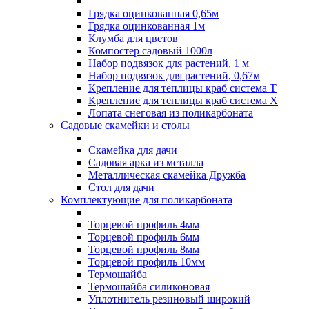
Грядка оцинкованная 0,65м
Грядка оцинкованная 1м
Клумба для цветов
Компостер садовый 1000л
Набор подвязок для растений, 1 м
Набор подвязок для растений, 0,67м
Крепление для теплицы краб система Т
Крепление для теплицы краб система Х
Лопата снеговая из поликарбоната
Садовые скамейки и столы
Скамейка для дачи
Садовая арка из металла
Металлическая скамейка Дружба
Стол для дачи
Комплектующие для поликарбоната
Торцевой профиль 4мм
Торцевой профиль 6мм
Торцевой профиль 8мм
Торцевой профиль 10мм
Термошайба
Термошайба силиконовая
Уплотнитель резиновый широкий