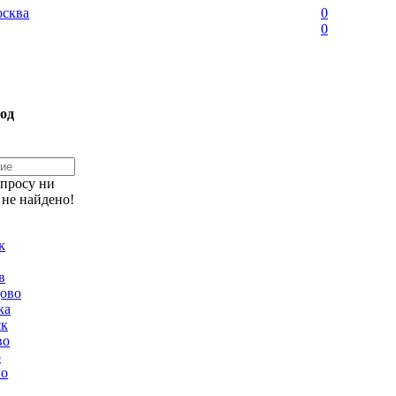
сква
0
0
од
апросу ни
 не найдено!
к
в
ово
ка
ск
во
о
но