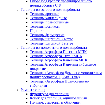
Опора под крепеж профилированного
поликарбоната С-8
Теплицы из сотового поликарбоната
Теплицы арочные
Теплицы каплевидные
Теплицы прямостенные
Теплицы домиком
Парники
Теплицы фермерские
Теплицы шириной 2 метра
Теплицы шириной 3 метра
Теплицы из монолитного поликарбоната
Теплица Агросфера Престиж МПК
Теплица Агросфера Титан МПК
Теплица Агросфера Капелька МПК
Теплица Агросфера Капелька гибридное
покрытие
Теплица «Агросфера Домик» с монолитным
поликарбонатом (1,5 мм, 3 мм)
Теплица «Агросфера Прямостенная»
гибридная
Ремонт теплиц
Фурнитура для теплицы
Конек для теплицы, оцинкованный
Прямые: стартовая и обжимная