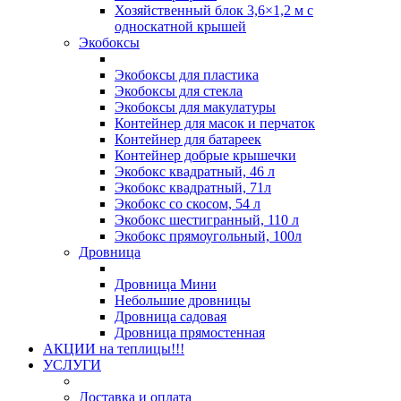
Хозяйственный блок 3,6×1,2 м с
односкатной крышей
Экобоксы
Экобоксы для пластика
Экобоксы для стекла
Экобоксы для макулатуры
Контейнер для масок и перчаток
Контейнер для батареек
Контейнер добрые крышечки
Экобокс квадратный, 46 л
Экобокс квадратный, 71л
Экобокс со скосом, 54 л
Экобокс шестигранный, 110 л
Экобокс прямоугольный, 100л
Дровница
Дровница Мини
Небольшие дровницы
Дровница садовая
Дровница прямостенная
АКЦИИ на теплицы!!!
УСЛУГИ
Доставка и оплата