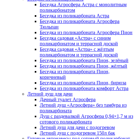
Беседка Агросфера Астра с монолитным
поликарбонатом
Беседка из поликарбоната Астра
Беседка из поликарбоната Агросфера
Тюльпан
Беседка из поликарбоната Агросфера Пион
Беседка садовая «Астра» с синим
поликарбонатом и террасной доской
Беседка садовая «Астра» с жёлтым
поликарбонатом и террасной доской
Беседка из поликарбоната Пион, зелёный
Беседка из поликарбоната Пион, жёлтый
Беседка из поликарбоната Пион,
коричневый
Беседка из поликарбоната Пион, бирюза
Беседка из поликарбоната комфорт Астра
Летний душ для дачи
Дачный туалет Агросфера
Летний душ «Агросфера» без тамбура из
поликарбоната
Душ с раздевалкой Агросфера 0,94×1,7 м из
сотового поликарбоната
Летний душ для дачи с подогревом
Летний душ с подогревом 150л бак
Готовые автонавесы под сотовый поликарбонат