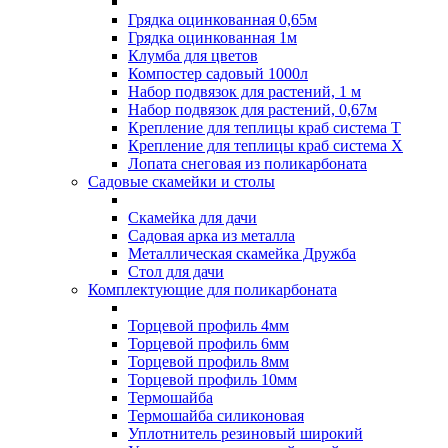
Грядка оцинкованная 0,65м
Грядка оцинкованная 1м
Клумба для цветов
Компостер садовый 1000л
Набор подвязок для растений, 1 м
Набор подвязок для растений, 0,67м
Крепление для теплицы краб система Т
Крепление для теплицы краб система Х
Лопата снеговая из поликарбоната
Садовые скамейки и столы
Скамейка для дачи
Садовая арка из металла
Металлическая скамейка Дружба
Стол для дачи
Комплектующие для поликарбоната
Торцевой профиль 4мм
Торцевой профиль 6мм
Торцевой профиль 8мм
Торцевой профиль 10мм
Термошайба
Термошайба силиконовая
Уплотнитель резиновый широкий