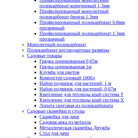
Профилированный монолитный
поликарбонат коричневый 1,3мм
Профилированный монолитный
поликарбонат бронза 1.3мм
Профилированный поликарбонат 0.8мм
прозрачный
Профилированный поликарбонат 1.3мм
прозрачный
Монолитный поликарбонат
Поликарбонат нестандартные размеры
Садовые товары
Грядка оцинкованная 0,65м
Грядка оцинкованная 1м
Клумба для цветов
Компостер садовый 1000л
Набор подвязок для растений, 1 м
Набор подвязок для растений, 0,67м
Крепление для теплицы краб система Т
Крепление для теплицы краб система Х
Лопата снеговая из поликарбоната
Садовые скамейки и столы
Скамейка для дачи
Садовая арка из металла
Металлическая скамейка Дружба
Стол для дачи