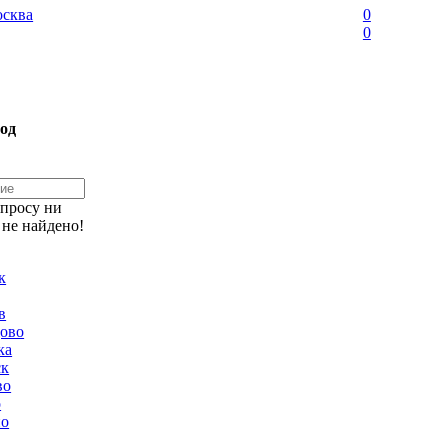
сква
0
0
од
апросу ни
 не найдено!
к
в
ово
ка
ск
во
о
но