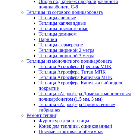
Опора под крепеж профилированного
поликарбоната С-8
Теплицы из сотового поликарбоната
Теплицы арочные
Теплицы каплевидные
Теплицы прямостенные
Теплицы домиком
Парники
Теплицы фермерские
Теплицы шириной 2 метра
Теплицы шириной 3 метра
Теплицы из монолитного поликарбоната
Теплица Агросфера Престиж МПК
Теплица Агросфера Титан МПК
Теплица Агросфера Капелька МПК
Теплица Агросфера Капелька гибридное
покрытие
Теплица «Агросфера Домик» с монолитным
поликарбонатом (1,5 мм, 3 мм)
Теплица «Агросфера Прямостенная»
гибридная
Ремонт теплиц
Фурнитура для теплицы
Конек для теплицы, оцинкованный
Прямые: стартовая и обжимная