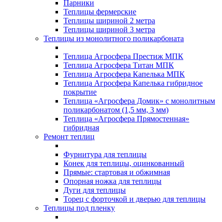
Парники
Теплицы фермерские
Теплицы шириной 2 метра
Теплицы шириной 3 метра
Теплицы из монолитного поликарбоната
Теплица Агросфера Престиж МПК
Теплица Агросфера Титан МПК
Теплица Агросфера Капелька МПК
Теплица Агросфера Капелька гибридное
покрытие
Теплица «Агросфера Домик» с монолитным
поликарбонатом (1,5 мм, 3 мм)
Теплица «Агросфера Прямостенная»
гибридная
Ремонт теплиц
Фурнитура для теплицы
Конек для теплицы, оцинкованный
Прямые: стартовая и обжимная
Опорная ножка для теплицы
Дуги для теплицы
Торец с форточкой и дверью для теплицы
Теплицы под пленку