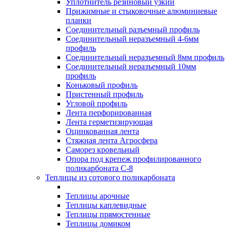
Уплотнитель резиновый узкий
Прижимные и стыковочные алюминиевые
планки
Соединительный разъемный профиль
Соединительный неразъемный 4-6мм
профиль
Соединительный неразъемный 8мм профиль
Соединительный неразъемный 10мм
профиль
Коньковый профиль
Пристенный профиль
Угловой профиль
Лента перфорированная
Лента герметизирующая
Оцинкованная лента
Стяжная лента Агросфера
Саморез кровельный
Опора под крепеж профилированного
поликарбоната С-8
Теплицы из сотового поликарбоната
Теплицы арочные
Теплицы каплевидные
Теплицы прямостенные
Теплицы домиком