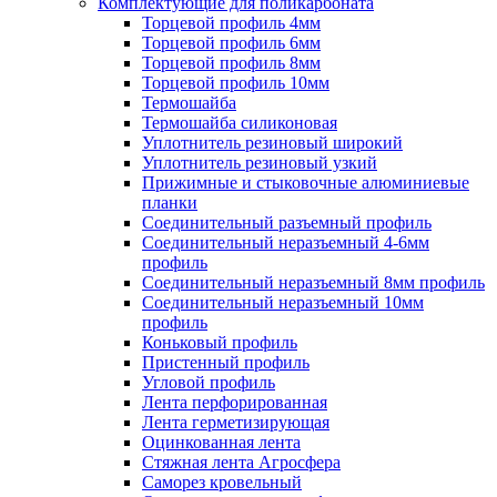
Комплектующие для поликарбоната
Торцевой профиль 4мм
Торцевой профиль 6мм
Торцевой профиль 8мм
Торцевой профиль 10мм
Термошайба
Термошайба силиконовая
Уплотнитель резиновый широкий
Уплотнитель резиновый узкий
Прижимные и стыковочные алюминиевые
планки
Соединительный разъемный профиль
Соединительный неразъемный 4-6мм
профиль
Соединительный неразъемный 8мм профиль
Соединительный неразъемный 10мм
профиль
Коньковый профиль
Пристенный профиль
Угловой профиль
Лента перфорированная
Лента герметизирующая
Оцинкованная лента
Стяжная лента Агросфера
Саморез кровельный