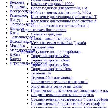
Коломна
Компостер садовый 1000л
Егорьевск
Набор подвязок для растений, 1 м
Воскресенск
Набор подвязок для растений, 0,67м
Раменское
Крепление для теплицы краб система Т
Шатура
Крепление для теплицы краб система Х
Орехово-Зуево
Лопата снеговая из поликарбоната
Дмитров
Садовые скамейки и столы
Клин
Скамейка для дачи
Солнечногорск
Садовая арка из металла
Волоколамск
Металлическая скамейка Дружба
Можайск
Стол для дачи
Малоярославец
Комплектующие для поликарбоната
Дубна
Торцевой профиль 4мм
Калуга
Торцевой профиль 6мм
Переславль-Залесский
Торцевой профиль 8мм
Торцевой профиль 10мм
Термошайба
Термошайба силиконовая
Уплотнитель резиновый широкий
Уплотнитель резиновый узкий
Прижимные и стыковочные алюминиевые пл
Соединительный разъемный профиль
Соединительный неразъемный 4-6мм профил
Соединительный неразъемный 8мм профиль
Соединительный неразъемный 10мм профиль