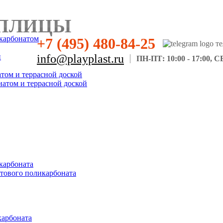
ПЛИЦЫ
карбонатом
+7 (495) 480-84-25
н
info@playplast.ru
ПН-ПТ: 10:00 - 17:00, СБ
атом и террасной доской
натом и террасной доской
карбоната
отового поликарбоната
карбоната