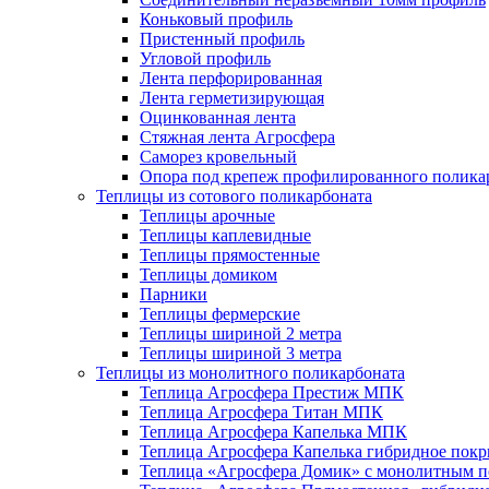
Коньковый профиль
Пристенный профиль
Угловой профиль
Лента перфорированная
Лента герметизирующая
Оцинкованная лента
Стяжная лента Агросфера
Саморез кровельный
Опора под крепеж профилированного полика
Теплицы из сотового поликарбоната
Теплицы арочные
Теплицы каплевидные
Теплицы прямостенные
Теплицы домиком
Парники
Теплицы фермерские
Теплицы шириной 2 метра
Теплицы шириной 3 метра
Теплицы из монолитного поликарбоната
Теплица Агросфера Престиж МПК
Теплица Агросфера Титан МПК
Теплица Агросфера Капелька МПК
Теплица Агросфера Капелька гибридное пок
Теплица «Агросфера Домик» с монолитным по