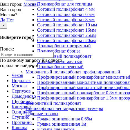
Поликарбонат для теплицы
Ваш город:
Москва
Сотовый поликарбонат 4 мм
Ваш город
Сотовый поликарбонат 6 мм
Москва?
Сотовый поликарбонат 8 мм
Да
Нет
Сотовый поликарбонат 10 мм
×
Сотовый поликарбонат 16мм
Сотовый поликарбонат 25мм
Выберите город
Сотовый поликарбонат 20мм
Поликарбонат прозрачный
Поиск:
Поликарбонат бронза
Коричневый поликарбонат
По данному запросу ни одного
Поликарбонат желтый
города не найдено!
Поликарбонат зеленый
Монолитный поликарбонат профилированный
Чехов
Профилированный поликарбонат монолитный
Подольск
Профилированный монолитный поликарбонат
Москва
Профилированный монолитный поликарбонат
Серпухов
Профилированный поликарбонат 0.8мм проз
Домодедово
Профилированный поликарбонат 1.3мм проз
Щербинка
Монолитный поликарбонат
Климовск
Поликарбонат нестандартные размеры
Одинцово
Садовые товары
Ступино
Грядка оцинкованная 0,65м
Протвино
Грядка оцинкованная 1м
Кашира
Клумба для цветов