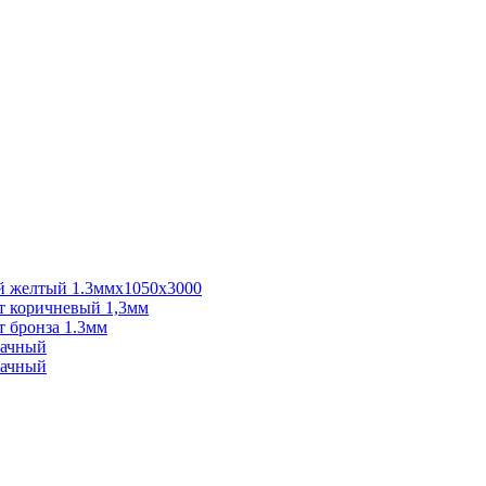
 желтый 1.3ммх1050х3000
 коричневый 1,3мм
 бронза 1.3мм
рачный
рачный