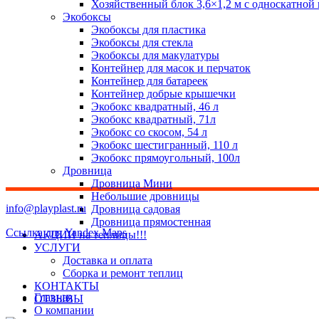
Хозяйственный блок 3,6×1,2 м с односкатной
Экобоксы
Экобоксы для пластика
Экобоксы для стекла
Экобоксы для макулатуры
Контейнер для масок и перчаток
Контейнер для батареек
Контейнер добрые крышечки
Экобокс квадратный, 46 л
Экобокс квадратный, 71л
Экобокс со скосом, 54 л
Экобокс шестигранный, 110 л
Экобокс прямоугольный, 100л
Дровница
Дровница Мини
Небольшие дровницы
info@playplast.ru
Дровница садовая
Дровница прямостенная
Ссылка для Yandex Maps
АКЦИИ на теплицы!!!
УСЛУГИ
Доставка и оплата
Сборка и ремонт теплиц
КОНТАКТЫ
Главная
ОТЗЫВЫ
О компании