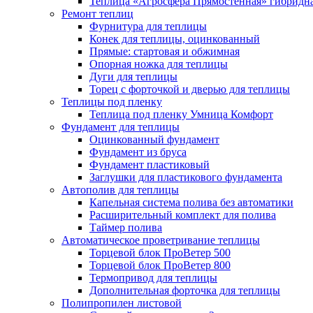
Теплица «Агросфера Прямостенная» гибридн
Ремонт теплиц
Фурнитура для теплицы
Конек для теплицы, оцинкованный
Прямые: стартовая и обжимная
Опорная ножка для теплицы
Дуги для теплицы
Торец с форточкой и дверью для теплицы
Теплицы под пленку
Теплица под пленку Умница Комфорт
Фундамент для теплицы
Оцинкованный фундамент
Фундамент из бруса
Фундамент пластиковый
Заглушки для пластикового фундамента
Автополив для теплицы
Капельная система полива без автоматики
Расширительный комплект для полива
Таймер полива
Автоматическое проветривание теплицы
Торцевой блок ПроВетер 500
Торцевой блок ПроВетер 800
Термопривод для теплицы
Дополнительная форточка для теплицы
Полипропилен листовой