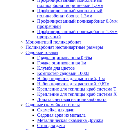
Профилированный монолитный
поликарбонат коричневый 1,3мм
Профилированный монолитный
поликарбонат бронза 1.3мм
Профилированный поликарбонат 0.8мм
прозрачный
Профилированный поликарбонат 1.3мм
прозрачный
Монолитный поликарбонат
Поликарбонат нестандартные размеры
Садовые товары
Грядка оцинкованная 0,65м
Грядка оцинкованная 1м
Клумба для цветов
Компостер садовый 1000л
Набор подвязок для растений, 1 м
Набор подвязок для растений, 0,67м
Крепление для теплицы краб система Т
Крепление для теплицы краб система Х
Лопата снеговая из поликарбоната
Садовые скамейки и столы
Скамейка для дачи
Садовая арка из металла
Металлическая скамейка Дружба
Стол для дачи