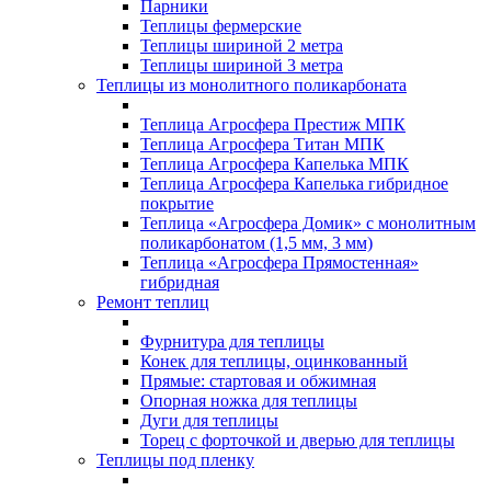
Парники
Теплицы фермерские
Теплицы шириной 2 метра
Теплицы шириной 3 метра
Теплицы из монолитного поликарбоната
Теплица Агросфера Престиж МПК
Теплица Агросфера Титан МПК
Теплица Агросфера Капелька МПК
Теплица Агросфера Капелька гибридное
покрытие
Теплица «Агросфера Домик» с монолитным
поликарбонатом (1,5 мм, 3 мм)
Теплица «Агросфера Прямостенная»
гибридная
Ремонт теплиц
Фурнитура для теплицы
Конек для теплицы, оцинкованный
Прямые: стартовая и обжимная
Опорная ножка для теплицы
Дуги для теплицы
Торец с форточкой и дверью для теплицы
Теплицы под пленку