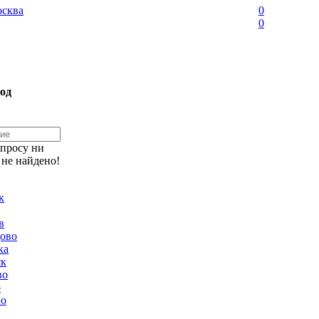
сква
0
0
од
апросу ни
 не найдено!
к
в
ово
ка
ск
во
о
но