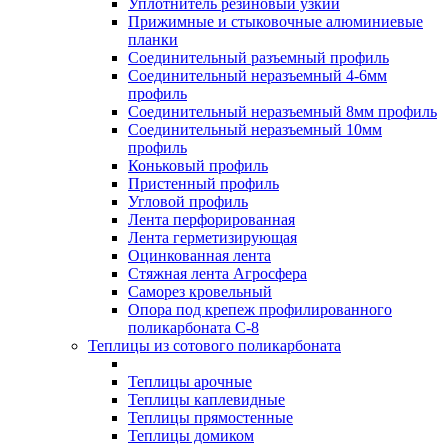
Уплотнитель резиновый узкий
Прижимные и стыковочные алюминиевые
планки
Соединительный разъемный профиль
Соединительный неразъемный 4-6мм
профиль
Соединительный неразъемный 8мм профиль
Соединительный неразъемный 10мм
профиль
Коньковый профиль
Пристенный профиль
Угловой профиль
Лента перфорированная
Лента герметизирующая
Оцинкованная лента
Стяжная лента Агросфера
Саморез кровельный
Опора под крепеж профилированного
поликарбоната С-8
Теплицы из сотового поликарбоната
Теплицы арочные
Теплицы каплевидные
Теплицы прямостенные
Теплицы домиком