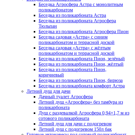
Беседка Агросфера Астра с монолитным
поликарбонатом
Беседка из поликарбоната Астра
Беседка из поликарбоната Агросфера
Тюльпан
Беседка из поликарбоната Агросфера Пион
Беседка садовая «Астра» с синим
поликарбонатом и террасной доской
Беседка садовая «Астра» с жёлтым
поликарбонатом и террасной доской
Беседка из поликарбоната Пион, зелёный
Беседка из поликарбоната Пион, жёлтый
Беседка из поликарбоната Пион,
коричневый
Беседка из поликарбоната Пион, бирюза
Беседка из поликарбоната комфорт Астра
Летний душ для дачи
Дачный туалет Агросфера
Летний душ «Агросфера» без тамбура из
поликарбоната
Душ с раздевалкой Агросфера 0,94×1,7 м из
сотового поликарбоната
Летний душ для дачи с подогревом
Летний душ с подогревом 150л бак
Готовые автонавесы под сотовый поликарбонат