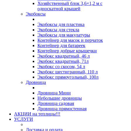
Хозяйственный блок 3,6×1,2 м с
односкатной крышей
Экобоксы
Экобоксы для пластика
Экобоксы для стекла
Экобоксы для макулатуры
Контейнер для масок и перчаток
Контейнер для батареек
Контейнер добрые крышечки
Экобокс квадратный, 46 л
Экобокс квадратный, 71л
Экобокс со скосом, 54 л
Экобокс шестигранный, 110 л
Экобокс прямоугольный, 100л
Дровница
Дровница Мини
Небольшие дровницы
Дровница садовая
Дровница прямостенная
АКЦИИ на теплицы!!!
УСЛУГИ
Доставка и оплата