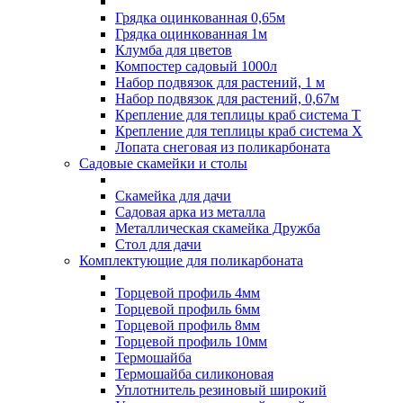
Грядка оцинкованная 0,65м
Грядка оцинкованная 1м
Клумба для цветов
Компостер садовый 1000л
Набор подвязок для растений, 1 м
Набор подвязок для растений, 0,67м
Крепление для теплицы краб система Т
Крепление для теплицы краб система Х
Лопата снеговая из поликарбоната
Садовые скамейки и столы
Скамейка для дачи
Садовая арка из металла
Металлическая скамейка Дружба
Стол для дачи
Комплектующие для поликарбоната
Торцевой профиль 4мм
Торцевой профиль 6мм
Торцевой профиль 8мм
Торцевой профиль 10мм
Термошайба
Термошайба силиконовая
Уплотнитель резиновый широкий