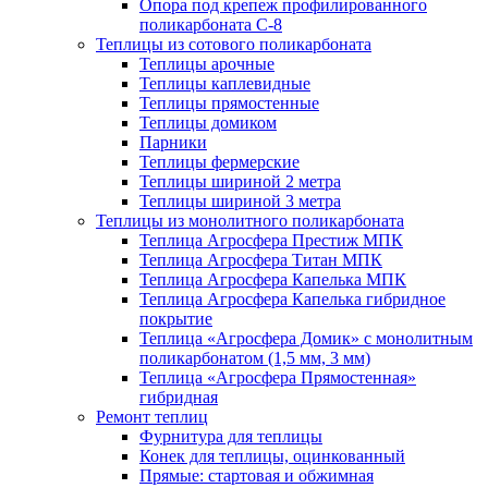
Опора под крепеж профилированного
поликарбоната С-8
Теплицы из сотового поликарбоната
Теплицы арочные
Теплицы каплевидные
Теплицы прямостенные
Теплицы домиком
Парники
Теплицы фермерские
Теплицы шириной 2 метра
Теплицы шириной 3 метра
Теплицы из монолитного поликарбоната
Теплица Агросфера Престиж МПК
Теплица Агросфера Титан МПК
Теплица Агросфера Капелька МПК
Теплица Агросфера Капелька гибридное
покрытие
Теплица «Агросфера Домик» с монолитным
поликарбонатом (1,5 мм, 3 мм)
Теплица «Агросфера Прямостенная»
гибридная
Ремонт теплиц
Фурнитура для теплицы
Конек для теплицы, оцинкованный
Прямые: стартовая и обжимная