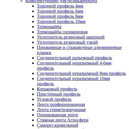
Комплектующие для поликарбоната
Торцевой профиль 4мм
Торцевой профиль 6мм
Торцевой профиль 8мм
Торцевой профиль 10мм
Термошайба
Термошайба силиконовая
Уплотнитель резиновый широкий
Уплотнитель резиновый узкий
Прижимные и стыковочные алюминиевые
планки
Соединительный разъемный профиль
Соединительный неразъемный 4-6мм
профиль
Соединительный неразъемный 8мм профиль
Соединительный неразъемный 10мм
профиль
Коньковый профиль
Пристенный профиль
Угловой профиль
Лента перфорированная
Лента герметизирующая
Оцинкованная лента
Стяжная лента Агросфера
Саморез кровельный