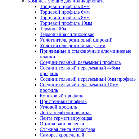
Комплектующие для поликарбоната
Торцевой профиль 4мм
Торцевой профиль 6мм
Торцевой профиль 8мм
Торцевой профиль 10мм
Термошайба
Термошайба силиконовая
Уплотнитель резиновый широкий
Уплотнитель резиновый узкий
Прижимные и стыковочные алюминиевые
планки
Соединительный разъемный профиль
Соединительный неразъемный 4-6мм
профиль
Соединительный неразъемный 8мм профиль
Соединительный неразъемный 10мм
профиль
Коньковый профиль
Пристенный профиль
Угловой профиль
Лента перфорированная
Лента герметизирующая
Оцинкованная лента
Стяжная лента Агросфера
Саморез кровельный