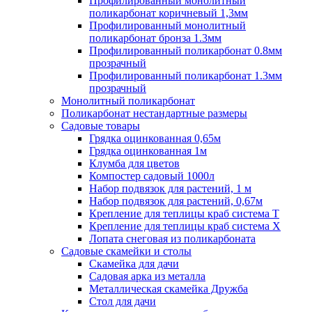
Профилированный монолитный
поликарбонат коричневый 1,3мм
Профилированный монолитный
поликарбонат бронза 1.3мм
Профилированный поликарбонат 0.8мм
прозрачный
Профилированный поликарбонат 1.3мм
прозрачный
Монолитный поликарбонат
Поликарбонат нестандартные размеры
Садовые товары
Грядка оцинкованная 0,65м
Грядка оцинкованная 1м
Клумба для цветов
Компостер садовый 1000л
Набор подвязок для растений, 1 м
Набор подвязок для растений, 0,67м
Крепление для теплицы краб система Т
Крепление для теплицы краб система Х
Лопата снеговая из поликарбоната
Садовые скамейки и столы
Скамейка для дачи
Садовая арка из металла
Металлическая скамейка Дружба
Стол для дачи