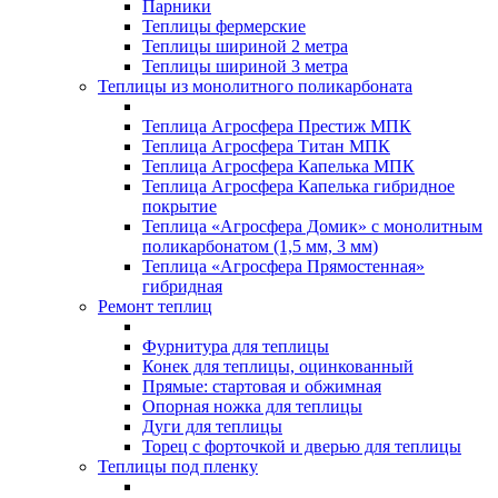
Парники
Теплицы фермерские
Теплицы шириной 2 метра
Теплицы шириной 3 метра
Теплицы из монолитного поликарбоната
Теплица Агросфера Престиж МПК
Теплица Агросфера Титан МПК
Теплица Агросфера Капелька МПК
Теплица Агросфера Капелька гибридное
покрытие
Теплица «Агросфера Домик» с монолитным
поликарбонатом (1,5 мм, 3 мм)
Теплица «Агросфера Прямостенная»
гибридная
Ремонт теплиц
Фурнитура для теплицы
Конек для теплицы, оцинкованный
Прямые: стартовая и обжимная
Опорная ножка для теплицы
Дуги для теплицы
Торец с форточкой и дверью для теплицы
Теплицы под пленку