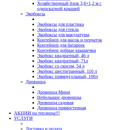
Хозяйственный блок 3,6×1,2 м с
односкатной крышей
Экобоксы
Экобоксы для пластика
Экобоксы для стекла
Экобоксы для макулатуры
Контейнер для масок и перчаток
Контейнер для батареек
Контейнер добрые крышечки
Экобокс квадратный, 46 л
Экобокс квадратный, 71л
Экобокс со скосом, 54 л
Экобокс шестигранный, 110 л
Экобокс прямоугольный, 100л
Дровница
Дровница Мини
Небольшие дровницы
Дровница садовая
Дровница прямостенная
АКЦИИ на теплицы!!!
УСЛУГИ
Доставка и оплата