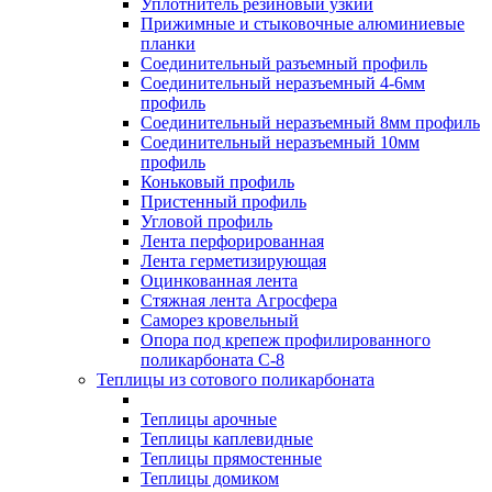
Уплотнитель резиновый узкий
Прижимные и стыковочные алюминиевые
планки
Соединительный разъемный профиль
Соединительный неразъемный 4-6мм
профиль
Соединительный неразъемный 8мм профиль
Соединительный неразъемный 10мм
профиль
Коньковый профиль
Пристенный профиль
Угловой профиль
Лента перфорированная
Лента герметизирующая
Оцинкованная лента
Стяжная лента Агросфера
Саморез кровельный
Опора под крепеж профилированного
поликарбоната С-8
Теплицы из сотового поликарбоната
Теплицы арочные
Теплицы каплевидные
Теплицы прямостенные
Теплицы домиком