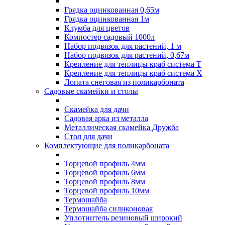
Грядка оцинкованная 0,65м
Грядка оцинкованная 1м
Клумба для цветов
Компостер садовый 1000л
Набор подвязок для растений, 1 м
Набор подвязок для растений, 0,67м
Крепление для теплицы краб система Т
Крепление для теплицы краб система Х
Лопата снеговая из поликарбоната
Садовые скамейки и столы
Скамейка для дачи
Садовая арка из металла
Металлическая скамейка Дружба
Стол для дачи
Комплектующие для поликарбоната
Торцевой профиль 4мм
Торцевой профиль 6мм
Торцевой профиль 8мм
Торцевой профиль 10мм
Термошайба
Термошайба силиконовая
Уплотнитель резиновый широкий