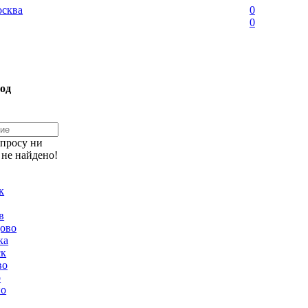
сква
0
0
од
апросу ни
 не найдено!
к
в
ово
ка
ск
во
о
но