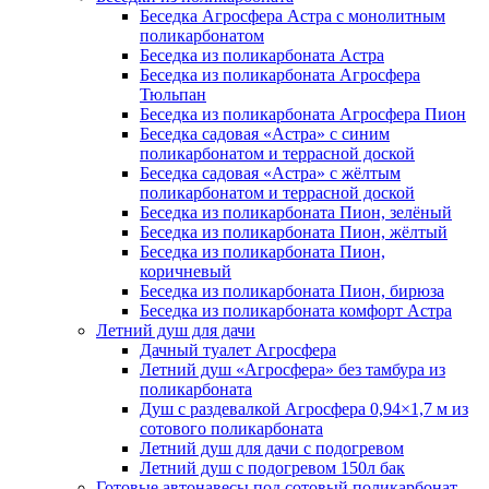
Беседка Агросфера Астра с монолитным
поликарбонатом
Беседка из поликарбоната Астра
Беседка из поликарбоната Агросфера
Тюльпан
Беседка из поликарбоната Агросфера Пион
Беседка садовая «Астра» с синим
поликарбонатом и террасной доской
Беседка садовая «Астра» с жёлтым
поликарбонатом и террасной доской
Беседка из поликарбоната Пион, зелёный
Беседка из поликарбоната Пион, жёлтый
Беседка из поликарбоната Пион,
коричневый
Беседка из поликарбоната Пион, бирюза
Беседка из поликарбоната комфорт Астра
Летний душ для дачи
Дачный туалет Агросфера
Летний душ «Агросфера» без тамбура из
поликарбоната
Душ с раздевалкой Агросфера 0,94×1,7 м из
сотового поликарбоната
Летний душ для дачи с подогревом
Летний душ с подогревом 150л бак
Готовые автонавесы под сотовый поликарбонат