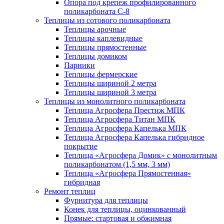
Опора под крепеж профилированного
поликарбоната С-8
Теплицы из сотового поликарбоната
Теплицы арочные
Теплицы каплевидные
Теплицы прямостенные
Теплицы домиком
Парники
Теплицы фермерские
Теплицы шириной 2 метра
Теплицы шириной 3 метра
Теплицы из монолитного поликарбоната
Теплица Агросфера Престиж МПК
Теплица Агросфера Титан МПК
Теплица Агросфера Капелька МПК
Теплица Агросфера Капелька гибридное
покрытие
Теплица «Агросфера Домик» с монолитным
поликарбонатом (1,5 мм, 3 мм)
Теплица «Агросфера Прямостенная»
гибридная
Ремонт теплиц
Фурнитура для теплицы
Конек для теплицы, оцинкованный
Прямые: стартовая и обжимная