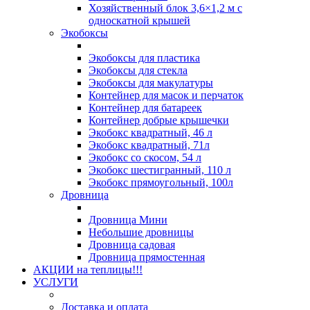
Хозяйственный блок 3,6×1,2 м с
односкатной крышей
Экобоксы
Экобоксы для пластика
Экобоксы для стекла
Экобоксы для макулатуры
Контейнер для масок и перчаток
Контейнер для батареек
Контейнер добрые крышечки
Экобокс квадратный, 46 л
Экобокс квадратный, 71л
Экобокс со скосом, 54 л
Экобокс шестигранный, 110 л
Экобокс прямоугольный, 100л
Дровница
Дровница Мини
Небольшие дровницы
Дровница садовая
Дровница прямостенная
АКЦИИ на теплицы!!!
УСЛУГИ
Доставка и оплата