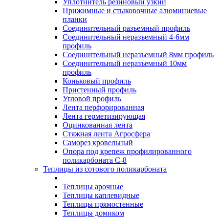
Уплотнитель резиновый узкий
Прижимные и стыковочные алюминиевые
планки
Соединительный разъемный профиль
Соединительный неразъемный 4-6мм
профиль
Соединительный неразъемный 8мм профиль
Соединительный неразъемный 10мм
профиль
Коньковый профиль
Пристенный профиль
Угловой профиль
Лента перфорированная
Лента герметизирующая
Оцинкованная лента
Стяжная лента Агросфера
Саморез кровельный
Опора под крепеж профилированного
поликарбоната С-8
Теплицы из сотового поликарбоната
Теплицы арочные
Теплицы каплевидные
Теплицы прямостенные
Теплицы домиком