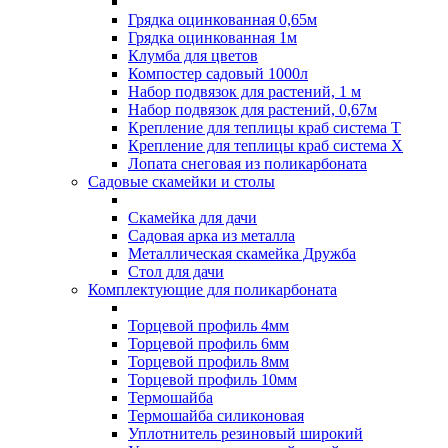
Грядка оцинкованная 0,65м
Грядка оцинкованная 1м
Клумба для цветов
Компостер садовый 1000л
Набор подвязок для растений, 1 м
Набор подвязок для растений, 0,67м
Крепление для теплицы краб система Т
Крепление для теплицы краб система Х
Лопата снеговая из поликарбоната
Садовые скамейки и столы
Скамейка для дачи
Садовая арка из металла
Металлическая скамейка Дружба
Стол для дачи
Комплектующие для поликарбоната
Торцевой профиль 4мм
Торцевой профиль 6мм
Торцевой профиль 8мм
Торцевой профиль 10мм
Термошайба
Термошайба силиконовая
Уплотнитель резиновый широкий