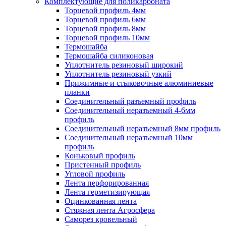
Комплектующие для поликарбоната
Торцевой профиль 4мм
Торцевой профиль 6мм
Торцевой профиль 8мм
Торцевой профиль 10мм
Термошайба
Термошайба силиконовая
Уплотнитель резиновый широкий
Уплотнитель резиновый узкий
Прижимные и стыковочные алюминиевые
планки
Соединительный разъемный профиль
Соединительный неразъемный 4-6мм
профиль
Соединительный неразъемный 8мм профиль
Соединительный неразъемный 10мм
профиль
Коньковый профиль
Пристенный профиль
Угловой профиль
Лента перфорированная
Лента герметизирующая
Оцинкованная лента
Стяжная лента Агросфера
Саморез кровельный