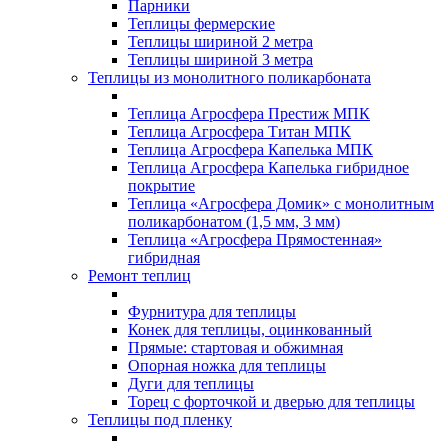
Парники
Теплицы фермерские
Теплицы шириной 2 метра
Теплицы шириной 3 метра
Теплицы из монолитного поликарбоната
Теплица Агросфера Престиж МПК
Теплица Агросфера Титан МПК
Теплица Агросфера Капелька МПК
Теплица Агросфера Капелька гибридное
покрытие
Теплица «Агросфера Домик» с монолитным
поликарбонатом (1,5 мм, 3 мм)
Теплица «Агросфера Прямостенная»
гибридная
Ремонт теплиц
Фурнитура для теплицы
Конек для теплицы, оцинкованный
Прямые: стартовая и обжимная
Опорная ножка для теплицы
Дуги для теплицы
Торец с форточкой и дверью для теплицы
Теплицы под пленку