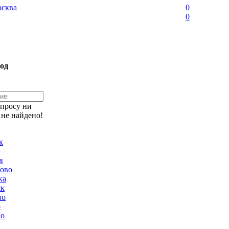
сква
0
0
од
апросу ни
 не найдено!
к
в
ово
ка
ск
во
о
но