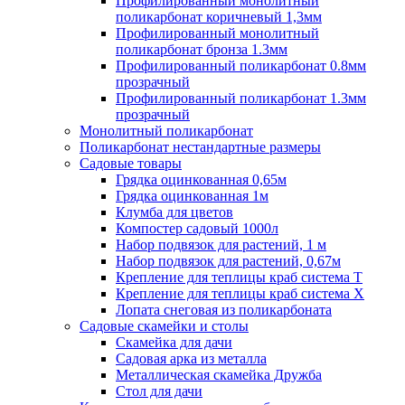
Профилированный монолитный
поликарбонат коричневый 1,3мм
Профилированный монолитный
поликарбонат бронза 1.3мм
Профилированный поликарбонат 0.8мм
прозрачный
Профилированный поликарбонат 1.3мм
прозрачный
Монолитный поликарбонат
Поликарбонат нестандартные размеры
Садовые товары
Грядка оцинкованная 0,65м
Грядка оцинкованная 1м
Клумба для цветов
Компостер садовый 1000л
Набор подвязок для растений, 1 м
Набор подвязок для растений, 0,67м
Крепление для теплицы краб система Т
Крепление для теплицы краб система Х
Лопата снеговая из поликарбоната
Садовые скамейки и столы
Скамейка для дачи
Садовая арка из металла
Металлическая скамейка Дружба
Стол для дачи