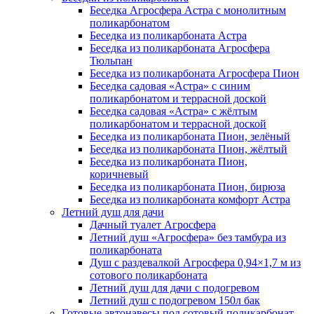
Беседка Агросфера Астра с монолитным
поликарбонатом
Беседка из поликарбоната Астра
Беседка из поликарбоната Агросфера
Тюльпан
Беседка из поликарбоната Агросфера Пион
Беседка садовая «Астра» с синим
поликарбонатом и террасной доской
Беседка садовая «Астра» с жёлтым
поликарбонатом и террасной доской
Беседка из поликарбоната Пион, зелёный
Беседка из поликарбоната Пион, жёлтый
Беседка из поликарбоната Пион,
коричневый
Беседка из поликарбоната Пион, бирюза
Беседка из поликарбоната комфорт Астра
Летний душ для дачи
Дачный туалет Агросфера
Летний душ «Агросфера» без тамбура из
поликарбоната
Душ с раздевалкой Агросфера 0,94×1,7 м из
сотового поликарбоната
Летний душ для дачи с подогревом
Летний душ с подогревом 150л бак
Готовые автонавесы под сотовый поликарбонат