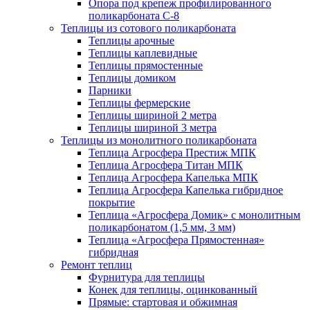
Опора под крепеж профилированного
поликарбоната С-8
Теплицы из сотового поликарбоната
Теплицы арочные
Теплицы каплевидные
Теплицы прямостенные
Теплицы домиком
Парники
Теплицы фермерские
Теплицы шириной 2 метра
Теплицы шириной 3 метра
Теплицы из монолитного поликарбоната
Теплица Агросфера Престиж МПК
Теплица Агросфера Титан МПК
Теплица Агросфера Капелька МПК
Теплица Агросфера Капелька гибридное
покрытие
Теплица «Агросфера Домик» с монолитным
поликарбонатом (1,5 мм, 3 мм)
Теплица «Агросфера Прямостенная»
гибридная
Ремонт теплиц
Фурнитура для теплицы
Конек для теплицы, оцинкованный
Прямые: стартовая и обжимная