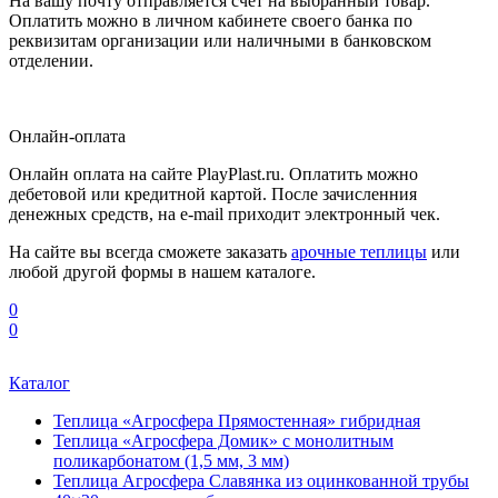
На вашу почту отправляется счет на выбранный товар.
Оплатить можно в личном кабинете своего банка по
реквизитам организации или наличными в банковском
отделении.
Онлайн-оплата
Онлайн оплата на сайте PlayPlast.ru. Оплатить можно
дебетовой или кредитной картой. После зачисленния
денежных средств, на e-mail приходит электронный чек.
На сайте вы всегда сможете заказать
арочные теплицы
или
любой другой формы в нашем каталоге.
0
0
Каталог
Теплица «Агросфера Прямостенная» гибридная
Теплица «Агросфера Домик» с монолитным
поликарбонатом (1,5 мм, 3 мм)
Теплица Агросфера Славянка из оцинкованной трубы