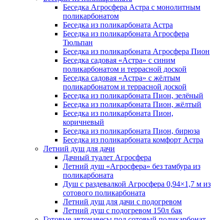
Беседка Агросфера Астра с монолитным
поликарбонатом
Беседка из поликарбоната Астра
Беседка из поликарбоната Агросфера
Тюльпан
Беседка из поликарбоната Агросфера Пион
Беседка садовая «Астра» с синим
поликарбонатом и террасной доской
Беседка садовая «Астра» с жёлтым
поликарбонатом и террасной доской
Беседка из поликарбоната Пион, зелёный
Беседка из поликарбоната Пион, жёлтый
Беседка из поликарбоната Пион,
коричневый
Беседка из поликарбоната Пион, бирюза
Беседка из поликарбоната комфорт Астра
Летний душ для дачи
Дачный туалет Агросфера
Летний душ «Агросфера» без тамбура из
поликарбоната
Душ с раздевалкой Агросфера 0,94×1,7 м из
сотового поликарбоната
Летний душ для дачи с подогревом
Летний душ с подогревом 150л бак
Готовые автонавесы под сотовый поликарбонат