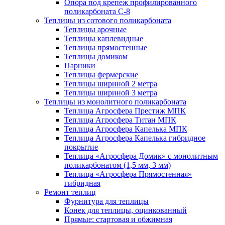
Опора под крепеж профилированного
поликарбоната С-8
Теплицы из сотового поликарбоната
Теплицы арочные
Теплицы каплевидные
Теплицы прямостенные
Теплицы домиком
Парники
Теплицы фермерские
Теплицы шириной 2 метра
Теплицы шириной 3 метра
Теплицы из монолитного поликарбоната
Теплица Агросфера Престиж МПК
Теплица Агросфера Титан МПК
Теплица Агросфера Капелька МПК
Теплица Агросфера Капелька гибридное
покрытие
Теплица «Агросфера Домик» с монолитным
поликарбонатом (1,5 мм, 3 мм)
Теплица «Агросфера Прямостенная»
гибридная
Ремонт теплиц
Фурнитура для теплицы
Конек для теплицы, оцинкованный
Прямые: стартовая и обжимная