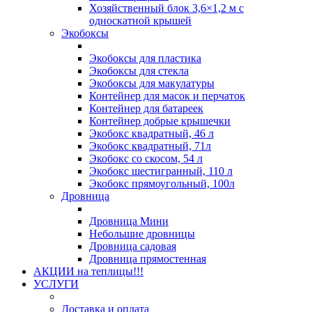
Хозяйственный блок 3,6×1,2 м с
односкатной крышей
Экобоксы
Экобоксы для пластика
Экобоксы для стекла
Экобоксы для макулатуры
Контейнер для масок и перчаток
Контейнер для батареек
Контейнер добрые крышечки
Экобокс квадратный, 46 л
Экобокс квадратный, 71л
Экобокс со скосом, 54 л
Экобокс шестигранный, 110 л
Экобокс прямоугольный, 100л
Дровница
Дровница Мини
Небольшие дровницы
Дровница садовая
Дровница прямостенная
АКЦИИ на теплицы!!!
УСЛУГИ
Доставка и оплата