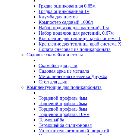
Грядка оцинкованная 0,65м
Грядка оцинкованная 1м
Клумба для цветов
Компостер садовый 1000л
Набор подвязок для растений, 1 м
Набор подвязок для растений, 0,67м
Крепление для теплицы краб система Т
Крепление для теплицы краб система Х
Лопата снеговая из поликарбоната
Садовые скамейки и столы
Скамейка для дачи
Садовая арка из металла
Металлическая скамейка Дружба
Стол для дачи
Комплектующие для поликарбоната
Торцевой профиль 4мм
Торцевой профиль 6мм
Торцевой профиль 8мм
Торцевой профиль 10мм
Термошайба
Термошайба силиконовая
Уплотнитель резиновый широкий