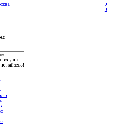
сква
0
0
од
апросу ни
 не найдено!
к
в
ово
ка
ск
во
о
но