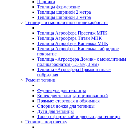
Парники
Теплицы фермерские
Теплицы шириной 2 метра
Теплицы шириной 3 метра
Теплицы из монолитного поликарбоната
Теплица Агросфера Престиж МПК
Теплица Агросфера Титан МПК
Теплица Агросфера Капелька МПК
Теплица Агросфера Капелька гибридное
покрытие
Теплица «Агросфера Домик» с монолитным
поликарбонатом (1,5 мм, 3 мм)
Теплица «Агросфера Прямостенная»
гибридная
Ремонт теплиц
Фурнитура для теплицы
Конек для теплицы, оцинкованный
Прямые: стартовая и обжимная
Опорная ножка для теплицы
Дуги для теплицы
Торец с форточкой и дверью для теплицы
Теплицы под пленку