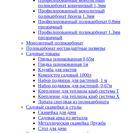
Профилированный монолитный
поликарбонат коричневый 1,3мм
Профилированный монолитный
поликарбонат бронза 1.3мм
Профилированный поликарбонат 0.8мм
прозрачный
Профилированный поликарбонат 1.3мм
прозрачный
Монолитный поликарбонат
Поликарбонат нестандартные размеры
Садовые товары
Грядка оцинкованная 0,65м
Грядка оцинкованная 1м
Клумба для цветов
Компостер садовый 1000л
Набор подвязок для растений, 1 м
Набор подвязок для растений, 0,67м
Крепление для теплицы краб система Т
Крепление для теплицы краб система Х
Лопата снеговая из поликарбоната
Садовые скамейки и столы
Скамейка для дачи
Садовая арка из металла
Металлическая скамейка Дружба
Стол для дачи