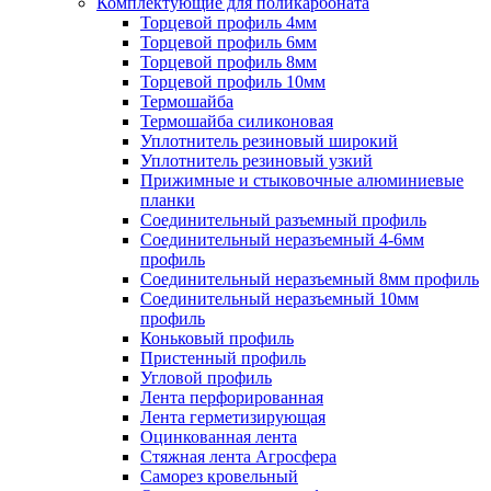
Комплектующие для поликарбоната
Торцевой профиль 4мм
Торцевой профиль 6мм
Торцевой профиль 8мм
Торцевой профиль 10мм
Термошайба
Термошайба силиконовая
Уплотнитель резиновый широкий
Уплотнитель резиновый узкий
Прижимные и стыковочные алюминиевые
планки
Соединительный разъемный профиль
Соединительный неразъемный 4-6мм
профиль
Соединительный неразъемный 8мм профиль
Соединительный неразъемный 10мм
профиль
Коньковый профиль
Пристенный профиль
Угловой профиль
Лента перфорированная
Лента герметизирующая
Оцинкованная лента
Стяжная лента Агросфера
Саморез кровельный