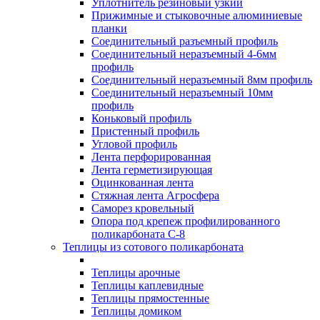
Уплотнитель резиновый узкий
Прижимные и стыковочные алюминиевые
планки
Соединительный разъемный профиль
Соединительный неразъемный 4-6мм
профиль
Соединительный неразъемный 8мм профиль
Соединительный неразъемный 10мм
профиль
Коньковый профиль
Пристенный профиль
Угловой профиль
Лента перфорированная
Лента герметизирующая
Оцинкованная лента
Стяжная лента Агросфера
Саморез кровельный
Опора под крепеж профилированного
поликарбоната С-8
Теплицы из сотового поликарбоната
Теплицы арочные
Теплицы каплевидные
Теплицы прямостенные
Теплицы домиком