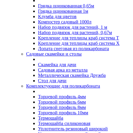
Грядка оцинкованная 0,65м
Грядка оцинкованная 1м
Клумба для цветов
Компостер садовый 1000л
Набор подвязок для растений, 1 м
Набор подвязок для растений, 0,67м
Крепление для теплицы краб система Т
Крепление для теплицы краб система Х
Лопата снеговая из поликарбоната
Садовые скамейки и столы
Скамейка для дачи
Садовая арка из металла
Металлическая скамейка Дружба
Стол для дачи
Комплектующие для поликарбоната
Торцевой профиль 4мм
Торцевой профиль 6мм
Торцевой профиль 8мм
Торцевой профиль 10мм
Термошайба
Термошайба силиконовая
Уплотнитель резиновый широкий