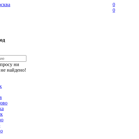
сква
0
0
од
апросу ни
 не найдено!
к
в
ово
ка
ск
во
о
но