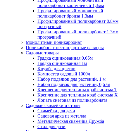
Профилированный монолитный
поликарбонат коричневый 1,3мм
Профилированный монолитный
поликарбонат бронза 1.3мм
Профилированный поликарбонат 0.8мм
прозрачный
Профилированный поликарбонат 1.3мм
прозрачный
Монолитный поликарбонат
Поликарбонат нестандартные размеры
Садовые товары
Грядка оцинкованная 0,65м
Грядка оцинкованная 1м
Клумба для цветов
Компостер садовый 1000л
Набор подвязок для растений, 1 м
Набор подвязок для растений, 0,67м
Крепление для теплицы краб система Т
Крепление для теплицы краб система Х
Лопата снеговая из поликарбоната
Садовые скамейки и столы
Скамейка для дачи
Садовая арка из металла
Металлическая скамейка Дружба
Стол для дачи