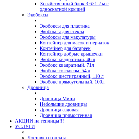
Хозяйственный блок 3,6×1,2 м с
односкатной крышей
Экобоксы
Экобоксы для пластика
Экобоксы для стекла
Экобоксы для макулатуры
Контейнер для масок и перчаток
Контейнер для батареек
Контейнер добрые крышечки
Экобокс квадратный, 46 л
Экобокс квадратный, 71л
Экобокс со скосом, 54 л
Экобокс шестигранный, 110 л
Экобокс прямоугольный, 100л
Дровница
Дровница Мини
Небольшие дровницы
Дровница садовая
Дровница прямостенная
АКЦИИ на теплицы!!!
УСЛУГИ
Доставка и оплата