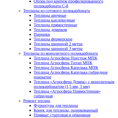
Опора под крепеж профилированного
поликарбоната С-8
Теплицы из сотового поликарбоната
Теплицы арочные
Теплицы каплевидные
Теплицы прямостенные
Теплицы домиком
Парники
Теплицы фермерские
Теплицы шириной 2 метра
Теплицы шириной 3 метра
Теплицы из монолитного поликарбоната
Теплица Агросфера Престиж МПК
Теплица Агросфера Титан МПК
Теплица Агросфера Капелька МПК
Теплица Агросфера Капелька гибридное
покрытие
Теплица «Агросфера Домик» с монолитным
поликарбонатом (1,5 мм, 3 мм)
Теплица «Агросфера Прямостенная»
гибридная
Ремонт теплиц
Фурнитура для теплицы
Конек для теплицы, оцинкованный
Прямые: стартовая и обжимная