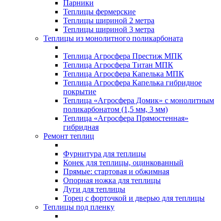
Парники
Теплицы фермерские
Теплицы шириной 2 метра
Теплицы шириной 3 метра
Теплицы из монолитного поликарбоната
Теплица Агросфера Престиж МПК
Теплица Агросфера Титан МПК
Теплица Агросфера Капелька МПК
Теплица Агросфера Капелька гибридное
покрытие
Теплица «Агросфера Домик» с монолитным
поликарбонатом (1,5 мм, 3 мм)
Теплица «Агросфера Прямостенная»
гибридная
Ремонт теплиц
Фурнитура для теплицы
Конек для теплицы, оцинкованный
Прямые: стартовая и обжимная
Опорная ножка для теплицы
Дуги для теплицы
Торец с форточкой и дверью для теплицы
Теплицы под пленку