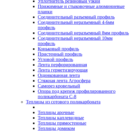
Уплотнитель резиновый узкий
Прижимные и стыковочные алюминиевые
планки
Соединительный разъемный профиль
Соединительный неразъемный 4-6мм
профиль
Соединительный неразъемный 8мм профиль
Соединительный неразъемный 10мм
профиль
Коньковый профиль
Пристенный профиль
Угловой профиль
Лента перфорированная
Лента герметизирующая
Оцинкованная лента
Стяжная лента Агросфера
Саморез кровельный
Опора под крепеж профилированного
поликарбоната С-8
Теплицы из сотового поликарбоната
Теплицы арочные
Теплицы каплевидные
Теплицы прямостенные
Теплицы домиком