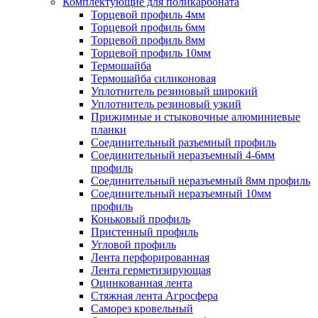
Комплектующие для поликарбоната
Торцевой профиль 4мм
Торцевой профиль 6мм
Торцевой профиль 8мм
Торцевой профиль 10мм
Термошайба
Термошайба силиконовая
Уплотнитель резиновый широкий
Уплотнитель резиновый узкий
Прижимные и стыковочные алюминиевые
планки
Соединительный разъемный профиль
Соединительный неразъемный 4-6мм
профиль
Соединительный неразъемный 8мм профиль
Соединительный неразъемный 10мм
профиль
Коньковый профиль
Пристенный профиль
Угловой профиль
Лента перфорированная
Лента герметизирующая
Оцинкованная лента
Стяжная лента Агросфера
Саморез кровельный