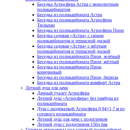
Беседка Агросфера Астра с монолитным
поликарбонатом
Беседка из поликарбоната Астра
Беседка из поликарбоната Агросфера
Тюльпан
Беседка из поликарбоната Агросфера Пион
Беседка садовая «Астра» с синим
поликарбонатом и террасной доской
Беседка садовая «Астра» с жёлтым
поликарбонатом и террасной доской
Беседка из поликарбоната Пион, зелёный
Беседка из поликарбоната Пион, жёлтый
Беседка из поликарбоната Пион,
коричневый
Беседка из поликарбоната Пион, бирюза
Беседка из поликарбоната комфорт Астра
Летний душ для дачи
Дачный туалет Агросфера
Летний душ «Агросфера» без тамбура из
поликарбоната
Душ с раздевалкой Агросфера 0,94×1,7 м из
сотового поликарбоната
Летний душ для дачи с подогревом
Летний душ с подогревом 150л бак
Готовые автонавесы под сотовый поликарбонат