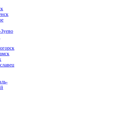
а
ск
енск
ое
-Зуево
в
огорск
амск
к
славец
вль-
ий