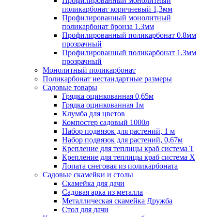
Профилированный монолитный
поликарбонат коричневый 1,3мм
Профилированный монолитный
поликарбонат бронза 1.3мм
Профилированный поликарбонат 0.8мм
прозрачный
Профилированный поликарбонат 1.3мм
прозрачный
Монолитный поликарбонат
Поликарбонат нестандартные размеры
Садовые товары
Грядка оцинкованная 0,65м
Грядка оцинкованная 1м
Клумба для цветов
Компостер садовый 1000л
Набор подвязок для растений, 1 м
Набор подвязок для растений, 0,67м
Крепление для теплицы краб система Т
Крепление для теплицы краб система Х
Лопата снеговая из поликарбоната
Садовые скамейки и столы
Скамейка для дачи
Садовая арка из металла
Металлическая скамейка Дружба
Стол для дачи