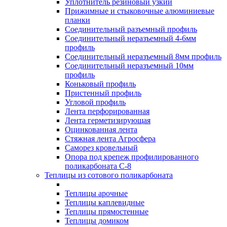
Уплотнитель резиновый узкий
Прижимные и стыковочные алюминиевые
планки
Соединительный разъемный профиль
Соединительный неразъемный 4-6мм
профиль
Соединительный неразъемный 8мм профиль
Соединительный неразъемный 10мм
профиль
Коньковый профиль
Пристенный профиль
Угловой профиль
Лента перфорированная
Лента герметизирующая
Оцинкованная лента
Стяжная лента Агросфера
Саморез кровельный
Опора под крепеж профилированного
поликарбоната С-8
Теплицы из сотового поликарбоната
Теплицы арочные
Теплицы каплевидные
Теплицы прямостенные
Теплицы домиком