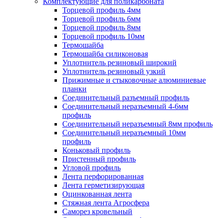
Комплектующие для поликарбоната
Торцевой профиль 4мм
Торцевой профиль 6мм
Торцевой профиль 8мм
Торцевой профиль 10мм
Термошайба
Термошайба силиконовая
Уплотнитель резиновый широкий
Уплотнитель резиновый узкий
Прижимные и стыковочные алюминиевые
планки
Соединительный разъемный профиль
Соединительный неразъемный 4-6мм
профиль
Соединительный неразъемный 8мм профиль
Соединительный неразъемный 10мм
профиль
Коньковый профиль
Пристенный профиль
Угловой профиль
Лента перфорированная
Лента герметизирующая
Оцинкованная лента
Стяжная лента Агросфера
Саморез кровельный