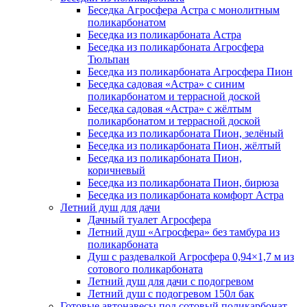
Беседка Агросфера Астра с монолитным
поликарбонатом
Беседка из поликарбоната Астра
Беседка из поликарбоната Агросфера
Тюльпан
Беседка из поликарбоната Агросфера Пион
Беседка садовая «Астра» с синим
поликарбонатом и террасной доской
Беседка садовая «Астра» с жёлтым
поликарбонатом и террасной доской
Беседка из поликарбоната Пион, зелёный
Беседка из поликарбоната Пион, жёлтый
Беседка из поликарбоната Пион,
коричневый
Беседка из поликарбоната Пион, бирюза
Беседка из поликарбоната комфорт Астра
Летний душ для дачи
Дачный туалет Агросфера
Летний душ «Агросфера» без тамбура из
поликарбоната
Душ с раздевалкой Агросфера 0,94×1,7 м из
сотового поликарбоната
Летний душ для дачи с подогревом
Летний душ с подогревом 150л бак
Готовые автонавесы под сотовый поликарбонат