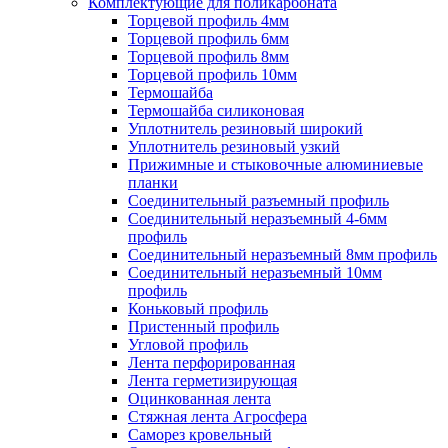
Комплектующие для поликарбоната
Торцевой профиль 4мм
Торцевой профиль 6мм
Торцевой профиль 8мм
Торцевой профиль 10мм
Термошайба
Термошайба силиконовая
Уплотнитель резиновый широкий
Уплотнитель резиновый узкий
Прижимные и стыковочные алюминиевые
планки
Соединительный разъемный профиль
Соединительный неразъемный 4-6мм
профиль
Соединительный неразъемный 8мм профиль
Соединительный неразъемный 10мм
профиль
Коньковый профиль
Пристенный профиль
Угловой профиль
Лента перфорированная
Лента герметизирующая
Оцинкованная лента
Стяжная лента Агросфера
Саморез кровельный