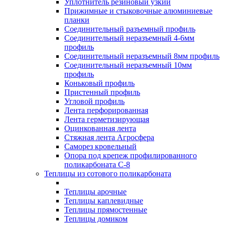
Уплотнитель резиновый узкий
Прижимные и стыковочные алюминиевые
планки
Соединительный разъемный профиль
Соединительный неразъемный 4-6мм
профиль
Соединительный неразъемный 8мм профиль
Соединительный неразъемный 10мм
профиль
Коньковый профиль
Пристенный профиль
Угловой профиль
Лента перфорированная
Лента герметизирующая
Оцинкованная лента
Стяжная лента Агросфера
Саморез кровельный
Опора под крепеж профилированного
поликарбоната С-8
Теплицы из сотового поликарбоната
Теплицы арочные
Теплицы каплевидные
Теплицы прямостенные
Теплицы домиком