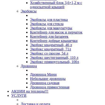
Хозяйственный блок 3,6×1,2 м с
односкатной крышей
Экобоксы
Экобоксы для пластика
Экобоксы для стекла
Экобоксы для макулатуры
Контейнер для масок и перчаток
Контейнер для батареек
Контейнер добрые крышечки
Экобокс квадратный, 46 л
Экобокс квадратный, 71л
Экобокс со скосом, 54 л
Экобокс шестигранный, 110 л
Экобокс прямоугольный, 100л
Дровница
Дровница Мини
Небольшие дровницы
Дровница садовая
Дровница прямостенная
АКЦИИ на теплицы!!!
УСЛУГИ
Доставка и оплата