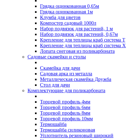
Грядка оцинкованная 0,65м
Грядка оцинкованная 1м
Клумба для цветов
Компостер садовый 1000л
Набор подвязок для растений, 1 м
Набор подвязок для растений, 0,67м
Крепление для теплицы краб система Т
Крепление для теплицы краб система Х
Лопата снеговая из поликарбоната
Садовые скамейки и столы
Скамейка для дачи
Садовая арка из металла
Металлическая скамейка Дружба
Стол для дачи
Комплектующие для поликарбоната
Торцевой профиль 4мм
Торцевой профиль 6мм
Торцевой профиль 8мм
Торцевой профиль 10мм
Термошайба
Термошайба силиконовая
Уплотнитель резиновый широкий