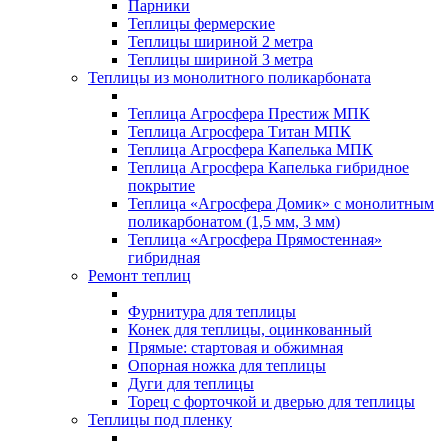
Парники
Теплицы фермерские
Теплицы шириной 2 метра
Теплицы шириной 3 метра
Теплицы из монолитного поликарбоната
Теплица Агросфера Престиж МПК
Теплица Агросфера Титан МПК
Теплица Агросфера Капелька МПК
Теплица Агросфера Капелька гибридное
покрытие
Теплица «Агросфера Домик» с монолитным
поликарбонатом (1,5 мм, 3 мм)
Теплица «Агросфера Прямостенная»
гибридная
Ремонт теплиц
Фурнитура для теплицы
Конек для теплицы, оцинкованный
Прямые: стартовая и обжимная
Опорная ножка для теплицы
Дуги для теплицы
Торец с форточкой и дверью для теплицы
Теплицы под пленку