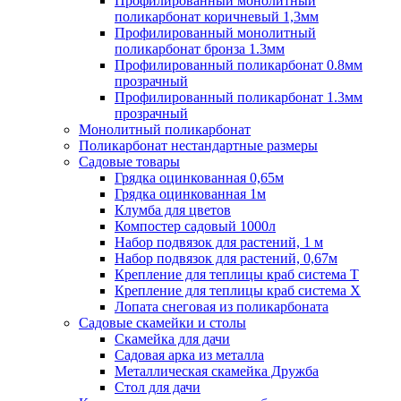
Профилированный монолитный
поликарбонат коричневый 1,3мм
Профилированный монолитный
поликарбонат бронза 1.3мм
Профилированный поликарбонат 0.8мм
прозрачный
Профилированный поликарбонат 1.3мм
прозрачный
Монолитный поликарбонат
Поликарбонат нестандартные размеры
Садовые товары
Грядка оцинкованная 0,65м
Грядка оцинкованная 1м
Клумба для цветов
Компостер садовый 1000л
Набор подвязок для растений, 1 м
Набор подвязок для растений, 0,67м
Крепление для теплицы краб система Т
Крепление для теплицы краб система Х
Лопата снеговая из поликарбоната
Садовые скамейки и столы
Скамейка для дачи
Садовая арка из металла
Металлическая скамейка Дружба
Стол для дачи