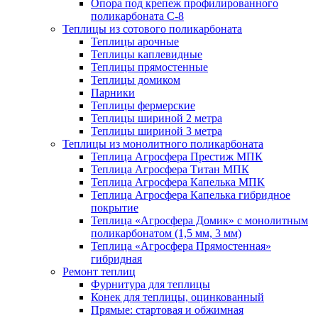
Опора под крепеж профилированного
поликарбоната С-8
Теплицы из сотового поликарбоната
Теплицы арочные
Теплицы каплевидные
Теплицы прямостенные
Теплицы домиком
Парники
Теплицы фермерские
Теплицы шириной 2 метра
Теплицы шириной 3 метра
Теплицы из монолитного поликарбоната
Теплица Агросфера Престиж МПК
Теплица Агросфера Титан МПК
Теплица Агросфера Капелька МПК
Теплица Агросфера Капелька гибридное
покрытие
Теплица «Агросфера Домик» с монолитным
поликарбонатом (1,5 мм, 3 мм)
Теплица «Агросфера Прямостенная»
гибридная
Ремонт теплиц
Фурнитура для теплицы
Конек для теплицы, оцинкованный
Прямые: стартовая и обжимная