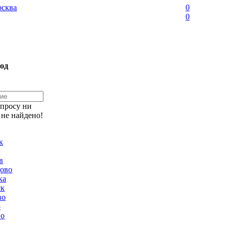
сква
0
0
од
апросу ни
 не найдено!
к
в
ово
ка
ск
во
о
но