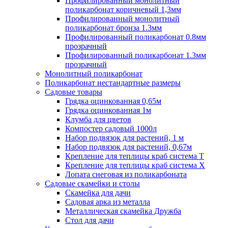
Профилированный монолитный
поликарбонат коричневый 1,3мм
Профилированный монолитный
поликарбонат бронза 1.3мм
Профилированный поликарбонат 0.8мм
прозрачный
Профилированный поликарбонат 1.3мм
прозрачный
Монолитный поликарбонат
Поликарбонат нестандартные размеры
Садовые товары
Грядка оцинкованная 0,65м
Грядка оцинкованная 1м
Клумба для цветов
Компостер садовый 1000л
Набор подвязок для растений, 1 м
Набор подвязок для растений, 0,67м
Крепление для теплицы краб система Т
Крепление для теплицы краб система Х
Лопата снеговая из поликарбоната
Садовые скамейки и столы
Скамейка для дачи
Садовая арка из металла
Металлическая скамейка Дружба
Стол для дачи