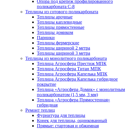
Опора под крепеж профилированного
поликарбоната С-8
Теплицы из сотового поликарбоната
Теплицы арочные
Теплицы каплевидные
Теплицы прямостенные
Теплицы домиком
Парники
Теплицы фермерские
Теплицы шириной 2 метра
Теплицы шириной 3 метра
Теплицы из монолитного поликарбоната
Теплица Агросфера Престиж МПК
Теплица Агросфера Титан МПК
Теплица Агросфера Капелька МПК
Теплица Агросфера Капелька гибридное
покрытие
Теплица «Агросфера Домик» с монолитным
поликарбонатом (1,5 мм, 3 мм)
Теплица «Агросфера Прямостенная»
гибридная
Ремонт теплиц
Фурнитура для теплицы
Конек для теплицы, оцинкованный
Прямые: стартовая и обжимная