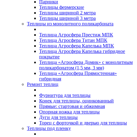
Парники
Теплицы фермерские
Теплицы шириной 2 метра
Теплицы шириной 3 метра
Теплицы из монолитного поликарбоната
Теплица Агросфера Престиж МПК
Теплица Агросфера Титан МПК
Теплица Агросфера Капелька МПК
Теплица Агросфера Капелька гибридное
покрытие
Теплица «Агросфера Домик» с монолитным
поликарбонатом (1,5 мм, 3 мм)
Теплица «Агросфера Прямостенная»
гибридная
Ремонт теплиц
Фурнитура для теплицы
Конек для теплицы, оцинкованный
Прямые: стартовая и обжимная
Опорная ножка для теплицы
Дуги для теплицы
Торец с форточкой и дверью для теплицы
Теплицы под пленку