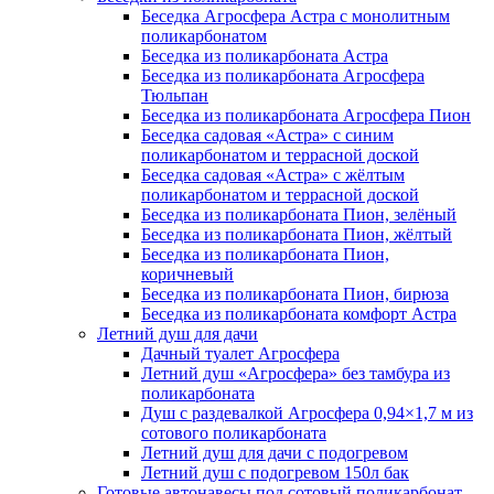
Беседка Агросфера Астра с монолитным
поликарбонатом
Беседка из поликарбоната Астра
Беседка из поликарбоната Агросфера
Тюльпан
Беседка из поликарбоната Агросфера Пион
Беседка садовая «Астра» с синим
поликарбонатом и террасной доской
Беседка садовая «Астра» с жёлтым
поликарбонатом и террасной доской
Беседка из поликарбоната Пион, зелёный
Беседка из поликарбоната Пион, жёлтый
Беседка из поликарбоната Пион,
коричневый
Беседка из поликарбоната Пион, бирюза
Беседка из поликарбоната комфорт Астра
Летний душ для дачи
Дачный туалет Агросфера
Летний душ «Агросфера» без тамбура из
поликарбоната
Душ с раздевалкой Агросфера 0,94×1,7 м из
сотового поликарбоната
Летний душ для дачи с подогревом
Летний душ с подогревом 150л бак
Готовые автонавесы под сотовый поликарбонат