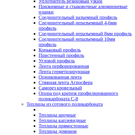
Уплотнитель резиновый узкий
Прижимные и стыковочные алюминиевые
планки
Соединительный разъемный профиль
Соединительный неразъемный 4-6мм
профиль
Соединительный неразъемный 8мм профиль
Соединительный неразъемный 10мм
профиль
Коньковый профиль
Пристенный профиль
Угловой профиль
Лента перфорированная
Лента герметизирующая
Оцинкованная лента
Стяжная лента Агросфера
Саморез кровельный
Опора под крепеж профилированного
поликарбоната С-8
Теплицы из сотового поликарбоната
Теплицы арочные
Теплицы каплевидные
Теплицы прямостенные
Теплицы домиком