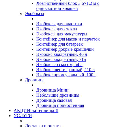
Хозяйственный блок 3,6×1,2 м с
односкатной крышей
Экобоксы
Экобоксы для пластика
Экобоксы для стекла
Экобоксы для макулатуры
Контейнер для масок и перчаток
Контейнер для батареек
Контейнер добрые крышечки
Экобокс квадратный, 46 л
Экобокс квадратный, 71л
Экобокс со скосом, 54 л
Экобокс шестигранный, 110 л
Экобокс прямоугольный, 100л
Дровница
Дровница Мини
Небольшие дровницы
Дровница садовая
Дровница прямостенная
АКЦИИ на теплицы!!!
УСЛУГИ
Доставка и оплата