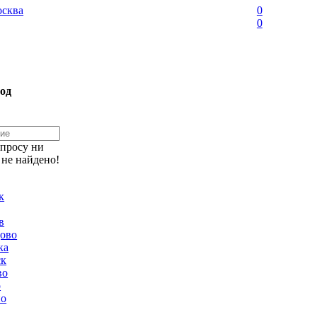
сква
0
0
од
апросу ни
 не найдено!
к
в
ово
ка
ск
во
о
но