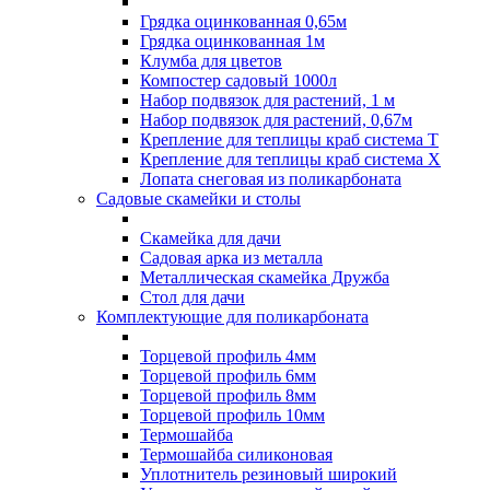
Грядка оцинкованная 0,65м
Грядка оцинкованная 1м
Клумба для цветов
Компостер садовый 1000л
Набор подвязок для растений, 1 м
Набор подвязок для растений, 0,67м
Крепление для теплицы краб система Т
Крепление для теплицы краб система Х
Лопата снеговая из поликарбоната
Садовые скамейки и столы
Скамейка для дачи
Садовая арка из металла
Металлическая скамейка Дружба
Стол для дачи
Комплектующие для поликарбоната
Торцевой профиль 4мм
Торцевой профиль 6мм
Торцевой профиль 8мм
Торцевой профиль 10мм
Термошайба
Термошайба силиконовая
Уплотнитель резиновый широкий