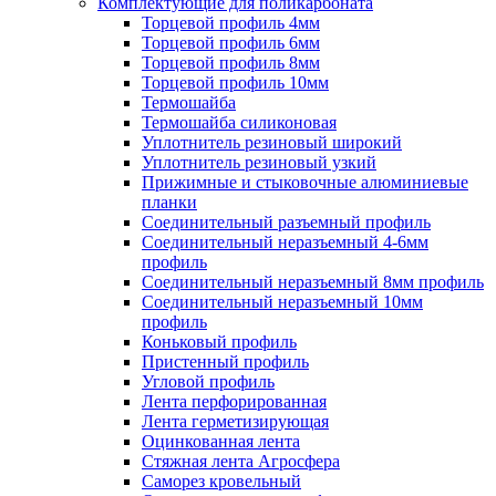
Комплектующие для поликарбоната
Торцевой профиль 4мм
Торцевой профиль 6мм
Торцевой профиль 8мм
Торцевой профиль 10мм
Термошайба
Термошайба силиконовая
Уплотнитель резиновый широкий
Уплотнитель резиновый узкий
Прижимные и стыковочные алюминиевые
планки
Соединительный разъемный профиль
Соединительный неразъемный 4-6мм
профиль
Соединительный неразъемный 8мм профиль
Соединительный неразъемный 10мм
профиль
Коньковый профиль
Пристенный профиль
Угловой профиль
Лента перфорированная
Лента герметизирующая
Оцинкованная лента
Стяжная лента Агросфера
Саморез кровельный