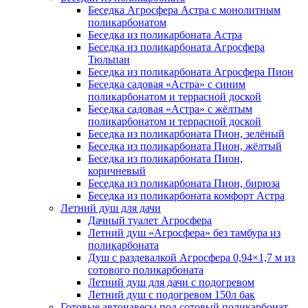
Беседка Агросфера Астра с монолитным
поликарбонатом
Беседка из поликарбоната Астра
Беседка из поликарбоната Агросфера
Тюльпан
Беседка из поликарбоната Агросфера Пион
Беседка садовая «Астра» с синим
поликарбонатом и террасной доской
Беседка садовая «Астра» с жёлтым
поликарбонатом и террасной доской
Беседка из поликарбоната Пион, зелёный
Беседка из поликарбоната Пион, жёлтый
Беседка из поликарбоната Пион,
коричневый
Беседка из поликарбоната Пион, бирюза
Беседка из поликарбоната комфорт Астра
Летний душ для дачи
Дачный туалет Агросфера
Летний душ «Агросфера» без тамбура из
поликарбоната
Душ с раздевалкой Агросфера 0,94×1,7 м из
сотового поликарбоната
Летний душ для дачи с подогревом
Летний душ с подогревом 150л бак
Готовые автонавесы под сотовый поликарбонат