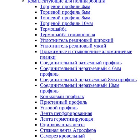
Комплектующие для поликарбоната
Торцевой профиль 4мм
Торцевой профиль 6мм
Торцевой профиль 8мм
Торцевой профиль 10мм
Термошайба
Термошайба силиконовая
Уплотнитель резиновый широкий
Уплотнитель резиновый узкий
Прижимные и стыковочные алюминиевые
планки
Соединительный разъемный профиль
Соединительный неразъемный 4-6мм
профиль
Соединительный неразъемный 8мм профиль
Соединительный неразъемный 10мм
профиль
Коньковый профиль
Пристенный профиль
Угловой профиль
Лента перфорированная
Лента герметизирующая
Оцинкованная лента
Стяжная лента Агросфера
Саморез кровельный