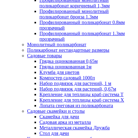
Профилированный монолитный
поликарбонат коричневый 1,3мм
Профилированный монолитный
поликарбонат бронза 1.3мм
Профилированный поликарбонат 0.8мм
прозрачный
Профилированный поликарбонат 1.3мм
прозрачный
Монолитный поликарбонат
Поликарбонат нестандартные размеры
Садовые товары
Грядка оцинкованная 0,65м
Грядка оцинкованная 1м
Клумба для цветов
Компостер садовый 1000л
Набор подвязок для растений, 1 м
Набор подвязок для растений, 0,67м
Крепление для теплицы краб система Т
Крепление для теплицы краб система Х
Лопата снеговая из поликарбоната
Садовые скамейки и столы
Скамейка для дачи
Садовая арка из металла
Металлическая скамейка Дружба
Стол для дачи