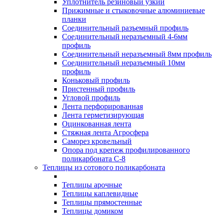
Уплотнитель резиновый узкий
Прижимные и стыковочные алюминиевые
планки
Соединительный разъемный профиль
Соединительный неразъемный 4-6мм
профиль
Соединительный неразъемный 8мм профиль
Соединительный неразъемный 10мм
профиль
Коньковый профиль
Пристенный профиль
Угловой профиль
Лента перфорированная
Лента герметизирующая
Оцинкованная лента
Стяжная лента Агросфера
Саморез кровельный
Опора под крепеж профилированного
поликарбоната С-8
Теплицы из сотового поликарбоната
Теплицы арочные
Теплицы каплевидные
Теплицы прямостенные
Теплицы домиком