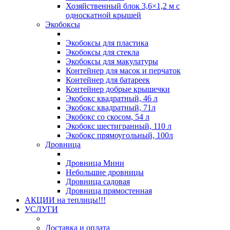
Хозяйственный блок 3,6×1,2 м с
односкатной крышей
Экобоксы
Экобоксы для пластика
Экобоксы для стекла
Экобоксы для макулатуры
Контейнер для масок и перчаток
Контейнер для батареек
Контейнер добрые крышечки
Экобокс квадратный, 46 л
Экобокс квадратный, 71л
Экобокс со скосом, 54 л
Экобокс шестигранный, 110 л
Экобокс прямоугольный, 100л
Дровница
Дровница Мини
Небольшие дровницы
Дровница садовая
Дровница прямостенная
АКЦИИ на теплицы!!!
УСЛУГИ
Доставка и оплата