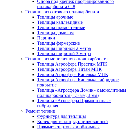
Опора под крепеж профилированного
поликарбоната С-8
Теплицы из сотового поликарбоната
Теплицы арочные
Теплицы каплевидные
Теплицы прямостенные
Теплицы домиком
Парники
Теплицы фермерские
Теплицы шириной 2 метра
Теплицы шириной 3 метра
Теплицы из монолитного поликарбоната
Теплица Агросфера Престиж МПК
Теплица Агросфера Титан МПК
Теплица Агросфера Капелька МПК
Теплица Агросфера Капелька гибридное
покрытие
Теплица «Агросфера Домик» с монолитным
поликарбонатом (1,5 мм, 3 мм)
Теплица «Агросфера Прямостенная»
гибридная
Ремонт теплиц
Фурнитура для теплицы
Конек для теплицы, оцинкованный
Прямые: стартовая и обжимная