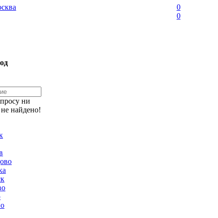
сква
0
0
од
апросу ни
 не найдено!
к
в
ово
ка
ск
во
о
но