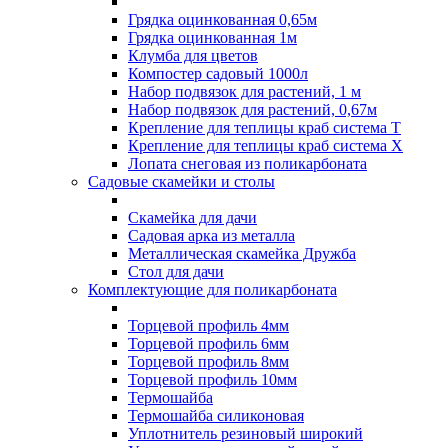
Грядка оцинкованная 0,65м
Грядка оцинкованная 1м
Клумба для цветов
Компостер садовый 1000л
Набор подвязок для растений, 1 м
Набор подвязок для растений, 0,67м
Крепление для теплицы краб система Т
Крепление для теплицы краб система Х
Лопата снеговая из поликарбоната
Садовые скамейки и столы
Скамейка для дачи
Садовая арка из металла
Металлическая скамейка Дружба
Стол для дачи
Комплектующие для поликарбоната
Торцевой профиль 4мм
Торцевой профиль 6мм
Торцевой профиль 8мм
Торцевой профиль 10мм
Термошайба
Термошайба силиконовая
Уплотнитель резиновый широкий