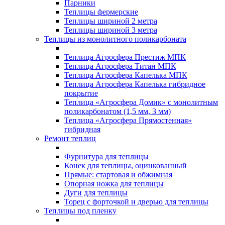
Парники
Теплицы фермерские
Теплицы шириной 2 метра
Теплицы шириной 3 метра
Теплицы из монолитного поликарбоната
Теплица Агросфера Престиж МПК
Теплица Агросфера Титан МПК
Теплица Агросфера Капелька МПК
Теплица Агросфера Капелька гибридное
покрытие
Теплица «Агросфера Домик» с монолитным
поликарбонатом (1,5 мм, 3 мм)
Теплица «Агросфера Прямостенная»
гибридная
Ремонт теплиц
Фурнитура для теплицы
Конек для теплицы, оцинкованный
Прямые: стартовая и обжимная
Опорная ножка для теплицы
Дуги для теплицы
Торец с форточкой и дверью для теплицы
Теплицы под пленку