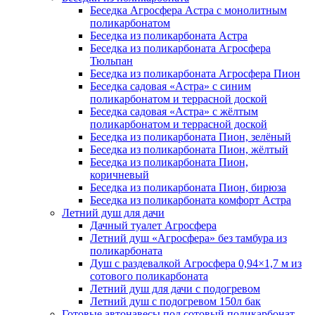
Беседка Агросфера Астра с монолитным
поликарбонатом
Беседка из поликарбоната Астра
Беседка из поликарбоната Агросфера
Тюльпан
Беседка из поликарбоната Агросфера Пион
Беседка садовая «Астра» с синим
поликарбонатом и террасной доской
Беседка садовая «Астра» с жёлтым
поликарбонатом и террасной доской
Беседка из поликарбоната Пион, зелёный
Беседка из поликарбоната Пион, жёлтый
Беседка из поликарбоната Пион,
коричневый
Беседка из поликарбоната Пион, бирюза
Беседка из поликарбоната комфорт Астра
Летний душ для дачи
Дачный туалет Агросфера
Летний душ «Агросфера» без тамбура из
поликарбоната
Душ с раздевалкой Агросфера 0,94×1,7 м из
сотового поликарбоната
Летний душ для дачи с подогревом
Летний душ с подогревом 150л бак
Готовые автонавесы под сотовый поликарбонат