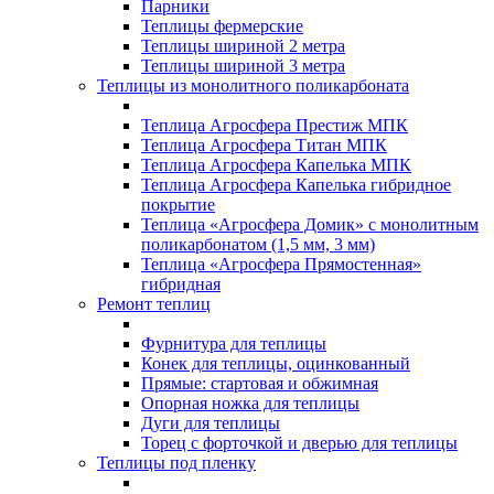
Парники
Теплицы фермерские
Теплицы шириной 2 метра
Теплицы шириной 3 метра
Теплицы из монолитного поликарбоната
Теплица Агросфера Престиж МПК
Теплица Агросфера Титан МПК
Теплица Агросфера Капелька МПК
Теплица Агросфера Капелька гибридное
покрытие
Теплица «Агросфера Домик» с монолитным
поликарбонатом (1,5 мм, 3 мм)
Теплица «Агросфера Прямостенная»
гибридная
Ремонт теплиц
Фурнитура для теплицы
Конек для теплицы, оцинкованный
Прямые: стартовая и обжимная
Опорная ножка для теплицы
Дуги для теплицы
Торец с форточкой и дверью для теплицы
Теплицы под пленку