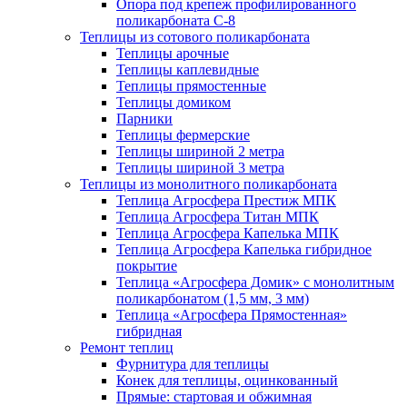
Опора под крепеж профилированного
поликарбоната С-8
Теплицы из сотового поликарбоната
Теплицы арочные
Теплицы каплевидные
Теплицы прямостенные
Теплицы домиком
Парники
Теплицы фермерские
Теплицы шириной 2 метра
Теплицы шириной 3 метра
Теплицы из монолитного поликарбоната
Теплица Агросфера Престиж МПК
Теплица Агросфера Титан МПК
Теплица Агросфера Капелька МПК
Теплица Агросфера Капелька гибридное
покрытие
Теплица «Агросфера Домик» с монолитным
поликарбонатом (1,5 мм, 3 мм)
Теплица «Агросфера Прямостенная»
гибридная
Ремонт теплиц
Фурнитура для теплицы
Конек для теплицы, оцинкованный
Прямые: стартовая и обжимная