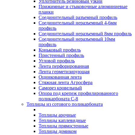
Уплотнитель резиновый узкий
Прижимные и стыковочные алюминиевые
планки
Соединительный разъемный профиль
Соединительный неразъемный 4-6мм
профиль
Соединительный неразъемный 8мм профиль
Соединительный неразъемный 10мм
профиль
Коньковый профиль
Пристенный профиль
Угловой профиль
Лента перфорированная
Лента герметизирующая
Оцинкованная лента
Стяжная лента Агросфера
Саморез кровельный
Опора под крепеж профилированного
поликарбоната С-8
Теплицы из сотового поликарбоната
Теплицы арочные
Теплицы каплевидные
Теплицы прямостенные
Теплицы домиком