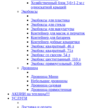
Хозяйственный блок 3,6×1,2 м с
односкатной крышей
Экобоксы
Экобоксы для пластика
Экобоксы для стекла
Экобоксы для макулатуры
Контейнер для масок и перчаток
Контейнер для батареек
Контейнер добрые крышечки
Экобокс квадратный, 46 л
Экобокс квадратный, 71л
Экобокс со скосом, 54 л
Экобокс шестигранный, 110 л
Экобокс прямоугольный, 100л
Дровница
Дровница Мини
Небольшие дровницы
Дровница садовая
Дровница прямостенная
АКЦИИ на теплицы!!!
УСЛУГИ
Доставка и оплата