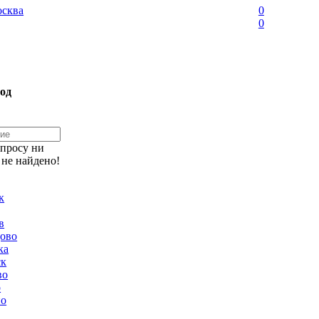
сква
0
0
од
апросу ни
 не найдено!
к
в
ово
ка
ск
во
о
но