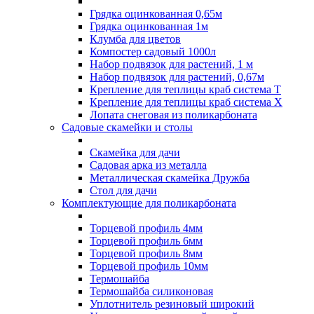
Грядка оцинкованная 0,65м
Грядка оцинкованная 1м
Клумба для цветов
Компостер садовый 1000л
Набор подвязок для растений, 1 м
Набор подвязок для растений, 0,67м
Крепление для теплицы краб система Т
Крепление для теплицы краб система Х
Лопата снеговая из поликарбоната
Садовые скамейки и столы
Скамейка для дачи
Садовая арка из металла
Металлическая скамейка Дружба
Стол для дачи
Комплектующие для поликарбоната
Торцевой профиль 4мм
Торцевой профиль 6мм
Торцевой профиль 8мм
Торцевой профиль 10мм
Термошайба
Термошайба силиконовая
Уплотнитель резиновый широкий