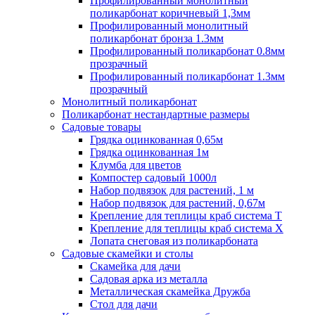
Профилированный монолитный
поликарбонат коричневый 1,3мм
Профилированный монолитный
поликарбонат бронза 1.3мм
Профилированный поликарбонат 0.8мм
прозрачный
Профилированный поликарбонат 1.3мм
прозрачный
Монолитный поликарбонат
Поликарбонат нестандартные размеры
Садовые товары
Грядка оцинкованная 0,65м
Грядка оцинкованная 1м
Клумба для цветов
Компостер садовый 1000л
Набор подвязок для растений, 1 м
Набор подвязок для растений, 0,67м
Крепление для теплицы краб система Т
Крепление для теплицы краб система Х
Лопата снеговая из поликарбоната
Садовые скамейки и столы
Скамейка для дачи
Садовая арка из металла
Металлическая скамейка Дружба
Стол для дачи