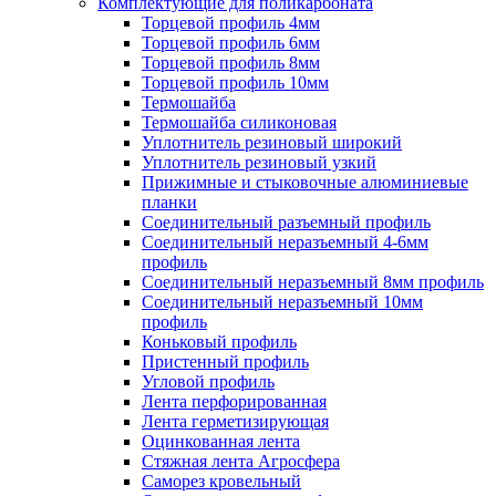
Комплектующие для поликарбоната
Торцевой профиль 4мм
Торцевой профиль 6мм
Торцевой профиль 8мм
Торцевой профиль 10мм
Термошайба
Термошайба силиконовая
Уплотнитель резиновый широкий
Уплотнитель резиновый узкий
Прижимные и стыковочные алюминиевые
планки
Соединительный разъемный профиль
Соединительный неразъемный 4-6мм
профиль
Соединительный неразъемный 8мм профиль
Соединительный неразъемный 10мм
профиль
Коньковый профиль
Пристенный профиль
Угловой профиль
Лента перфорированная
Лента герметизирующая
Оцинкованная лента
Стяжная лента Агросфера
Саморез кровельный