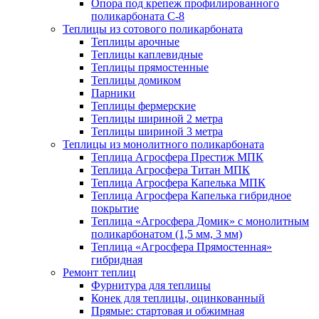
Опора под крепеж профилированного
поликарбоната С-8
Теплицы из сотового поликарбоната
Теплицы арочные
Теплицы каплевидные
Теплицы прямостенные
Теплицы домиком
Парники
Теплицы фермерские
Теплицы шириной 2 метра
Теплицы шириной 3 метра
Теплицы из монолитного поликарбоната
Теплица Агросфера Престиж МПК
Теплица Агросфера Титан МПК
Теплица Агросфера Капелька МПК
Теплица Агросфера Капелька гибридное
покрытие
Теплица «Агросфера Домик» с монолитным
поликарбонатом (1,5 мм, 3 мм)
Теплица «Агросфера Прямостенная»
гибридная
Ремонт теплиц
Фурнитура для теплицы
Конек для теплицы, оцинкованный
Прямые: стартовая и обжимная