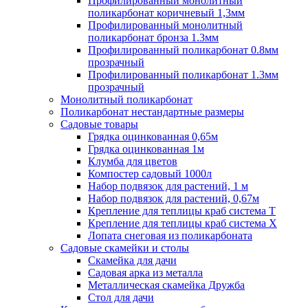
Профилированный монолитный
поликарбонат коричневый 1,3мм
Профилированный монолитный
поликарбонат бронза 1.3мм
Профилированный поликарбонат 0.8мм
прозрачный
Профилированный поликарбонат 1.3мм
прозрачный
Монолитный поликарбонат
Поликарбонат нестандартные размеры
Садовые товары
Грядка оцинкованная 0,65м
Грядка оцинкованная 1м
Клумба для цветов
Компостер садовый 1000л
Набор подвязок для растений, 1 м
Набор подвязок для растений, 0,67м
Крепление для теплицы краб система Т
Крепление для теплицы краб система Х
Лопата снеговая из поликарбоната
Садовые скамейки и столы
Скамейка для дачи
Садовая арка из металла
Металлическая скамейка Дружба
Стол для дачи