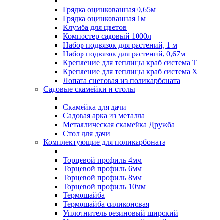
Грядка оцинкованная 0,65м
Грядка оцинкованная 1м
Клумба для цветов
Компостер садовый 1000л
Набор подвязок для растений, 1 м
Набор подвязок для растений, 0,67м
Крепление для теплицы краб система Т
Крепление для теплицы краб система Х
Лопата снеговая из поликарбоната
Садовые скамейки и столы
Скамейка для дачи
Садовая арка из металла
Металлическая скамейка Дружба
Стол для дачи
Комплектующие для поликарбоната
Торцевой профиль 4мм
Торцевой профиль 6мм
Торцевой профиль 8мм
Торцевой профиль 10мм
Термошайба
Термошайба силиконовая
Уплотнитель резиновый широкий