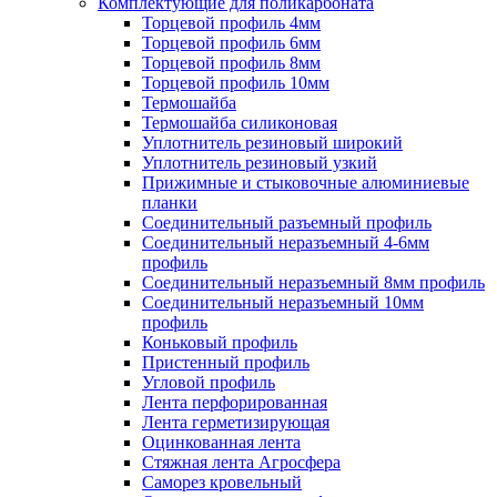
Комплектующие для поликарбоната
Торцевой профиль 4мм
Торцевой профиль 6мм
Торцевой профиль 8мм
Торцевой профиль 10мм
Термошайба
Термошайба силиконовая
Уплотнитель резиновый широкий
Уплотнитель резиновый узкий
Прижимные и стыковочные алюминиевые
планки
Соединительный разъемный профиль
Соединительный неразъемный 4-6мм
профиль
Соединительный неразъемный 8мм профиль
Соединительный неразъемный 10мм
профиль
Коньковый профиль
Пристенный профиль
Угловой профиль
Лента перфорированная
Лента герметизирующая
Оцинкованная лента
Стяжная лента Агросфера
Саморез кровельный