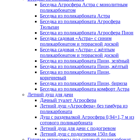
Беседка Агросфера Астра с монолитным
поликарбонатом
Беседка из поликарбоната Астра
Беседка из поликарбоната Агросфера
Тюльпан
Беседка из поликарбоната Агросфера Пион
Беседка садовая «Астра» с синим
поликарбонатом и террасной доской
Беседка садовая «Астра» с жёлтым
поликарбонатом и террасной доской
Беседка из поликарбоната Пион, зелёный
Беседка из поликарбоната Пион, жёлтый
Беседка из поликарбоната Пион,
коричневый
Беседка из поликарбоната Пион, бирюза
Беседка из поликарбоната комфорт Астра
Летний душ для дачи
Дачный туалет Агросфера
Летний душ «Агросфера» без тамбура из
поликарбоната
Душ с раздевалкой Агросфера 0,94×1,7 м из
сотового поликарбоната
Летний душ для дачи с подогревом
Летний душ с подогревом 150л бак
Готовые автонавесы под сотовый поликарбонат