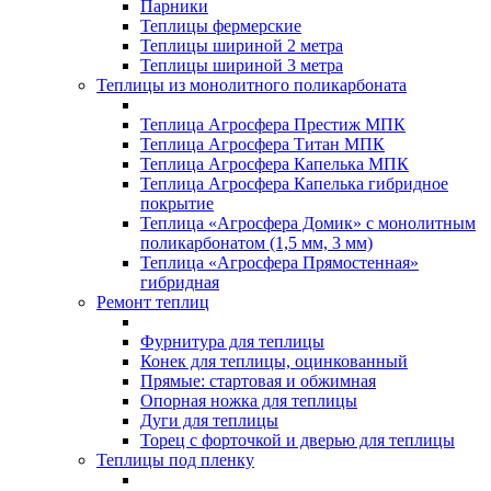
Парники
Теплицы фермерские
Теплицы шириной 2 метра
Теплицы шириной 3 метра
Теплицы из монолитного поликарбоната
Теплица Агросфера Престиж МПК
Теплица Агросфера Титан МПК
Теплица Агросфера Капелька МПК
Теплица Агросфера Капелька гибридное
покрытие
Теплица «Агросфера Домик» с монолитным
поликарбонатом (1,5 мм, 3 мм)
Теплица «Агросфера Прямостенная»
гибридная
Ремонт теплиц
Фурнитура для теплицы
Конек для теплицы, оцинкованный
Прямые: стартовая и обжимная
Опорная ножка для теплицы
Дуги для теплицы
Торец с форточкой и дверью для теплицы
Теплицы под пленку