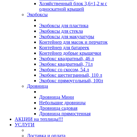
Хозяйственный блок 3,6×1,2 м с
односкатной крышей
Экобоксы
Экобоксы для пластика
Экобоксы для стекла
Экобоксы для макулатуры
Контейнер для масок и перчаток
Контейнер для батареек
Контейнер добрые крышечки
Экобокс квадратный, 46 л
Экобокс квадратный, 71л
Экобокс со скосом, 54 л
Экобокс шестигранный, 110 л
Экобокс прямоугольный, 100л
Дровница
Дровница Мини
Небольшие дровницы
Дровница садовая
Дровница прямостенная
АКЦИИ на теплицы!!!
УСЛУГИ
Доставка и оплата