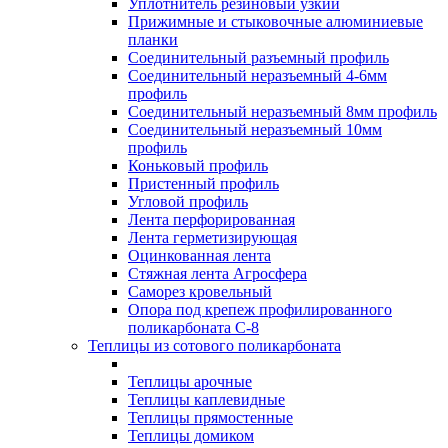
Уплотнитель резиновый узкий
Прижимные и стыковочные алюминиевые
планки
Соединительный разъемный профиль
Соединительный неразъемный 4-6мм
профиль
Соединительный неразъемный 8мм профиль
Соединительный неразъемный 10мм
профиль
Коньковый профиль
Пристенный профиль
Угловой профиль
Лента перфорированная
Лента герметизирующая
Оцинкованная лента
Стяжная лента Агросфера
Саморез кровельный
Опора под крепеж профилированного
поликарбоната С-8
Теплицы из сотового поликарбоната
Теплицы арочные
Теплицы каплевидные
Теплицы прямостенные
Теплицы домиком