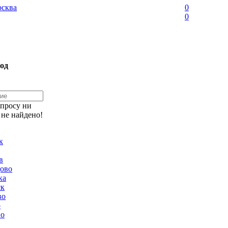
сква
0
0
од
апросу ни
 не найдено!
к
в
ово
ка
ск
во
о
но