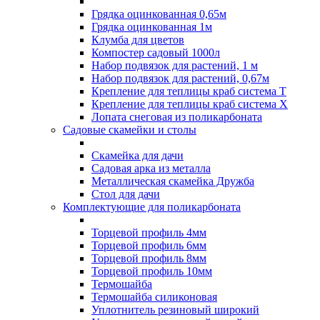
Грядка оцинкованная 0,65м
Грядка оцинкованная 1м
Клумба для цветов
Компостер садовый 1000л
Набор подвязок для растений, 1 м
Набор подвязок для растений, 0,67м
Крепление для теплицы краб система Т
Крепление для теплицы краб система Х
Лопата снеговая из поликарбоната
Садовые скамейки и столы
Скамейка для дачи
Садовая арка из металла
Металлическая скамейка Дружба
Стол для дачи
Комплектующие для поликарбоната
Торцевой профиль 4мм
Торцевой профиль 6мм
Торцевой профиль 8мм
Торцевой профиль 10мм
Термошайба
Термошайба силиконовая
Уплотнитель резиновый широкий