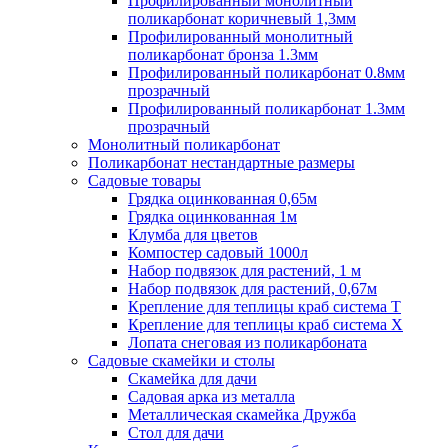
Профилированный монолитный
поликарбонат коричневый 1,3мм
Профилированный монолитный
поликарбонат бронза 1.3мм
Профилированный поликарбонат 0.8мм
прозрачный
Профилированный поликарбонат 1.3мм
прозрачный
Монолитный поликарбонат
Поликарбонат нестандартные размеры
Садовые товары
Грядка оцинкованная 0,65м
Грядка оцинкованная 1м
Клумба для цветов
Компостер садовый 1000л
Набор подвязок для растений, 1 м
Набор подвязок для растений, 0,67м
Крепление для теплицы краб система Т
Крепление для теплицы краб система Х
Лопата снеговая из поликарбоната
Садовые скамейки и столы
Скамейка для дачи
Садовая арка из металла
Металлическая скамейка Дружба
Стол для дачи