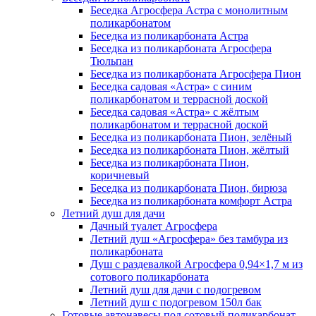
Беседка Агросфера Астра с монолитным
поликарбонатом
Беседка из поликарбоната Астра
Беседка из поликарбоната Агросфера
Тюльпан
Беседка из поликарбоната Агросфера Пион
Беседка садовая «Астра» с синим
поликарбонатом и террасной доской
Беседка садовая «Астра» с жёлтым
поликарбонатом и террасной доской
Беседка из поликарбоната Пион, зелёный
Беседка из поликарбоната Пион, жёлтый
Беседка из поликарбоната Пион,
коричневый
Беседка из поликарбоната Пион, бирюза
Беседка из поликарбоната комфорт Астра
Летний душ для дачи
Дачный туалет Агросфера
Летний душ «Агросфера» без тамбура из
поликарбоната
Душ с раздевалкой Агросфера 0,94×1,7 м из
сотового поликарбоната
Летний душ для дачи с подогревом
Летний душ с подогревом 150л бак
Готовые автонавесы под сотовый поликарбонат