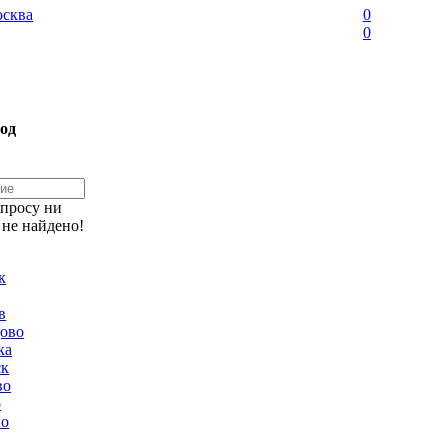
сква
0
0
од
апросу ни
 не найдено!
к
в
ово
ка
ск
во
о
но