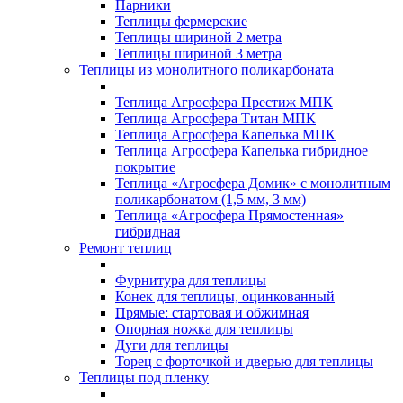
Парники
Теплицы фермерские
Теплицы шириной 2 метра
Теплицы шириной 3 метра
Теплицы из монолитного поликарбоната
Теплица Агросфера Престиж МПК
Теплица Агросфера Титан МПК
Теплица Агросфера Капелька МПК
Теплица Агросфера Капелька гибридное
покрытие
Теплица «Агросфера Домик» с монолитным
поликарбонатом (1,5 мм, 3 мм)
Теплица «Агросфера Прямостенная»
гибридная
Ремонт теплиц
Фурнитура для теплицы
Конек для теплицы, оцинкованный
Прямые: стартовая и обжимная
Опорная ножка для теплицы
Дуги для теплицы
Торец с форточкой и дверью для теплицы
Теплицы под пленку