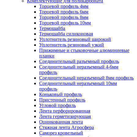
Комплектующие для поликарбоната
Торцевой профиль 4мм
Торцевой профиль 6мм
Торцевой профиль 8мм
Торцевой профиль 10мм
Термошайба
Термошайба силиконовая
Уплотнитель резиновый широкий
Уплотнитель резиновый узкий
Прижимные и стыковочные алюминиевые
планки
Соединительный разъемный профиль
Соединительный неразъемный 4-6мм
профиль
Соединительный неразъемный 8мм профиль
Соединительный неразъемный 10мм
профиль
Коньковый профиль
Пристенный профиль
Угловой профиль
Лента перфорированная
Лента герметизирующая
Оцинкованная лента
Стяжная лента Агросфера
Саморез кровельный