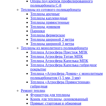
Опора под крепеж профилированного
поликарбоната С-8
Теплицы из сотового поликарбоната
Теплицы арочные
Теплицы каплевидные
Теплицы прямостенные
Теплицы домиком
Парники
Теплицы фермерские
Теплицы шириной 2 метра
Теплицы шириной 3 метра
Теплицы из монолитного поликарбоната
Теплица Агросфера Престиж МПК
Теплица Агросфера Титан МПК
Теплица Агросфера Капелька МПК
Теплица Агросфера Капелька гибридное
покрытие
Теплица «Агросфера Домик» с монолитным
поликарбонатом (1,5 мм, 3 мм)
Теплица «Агросфера Прямостенная»
гибридная
Ремонт теплиц
Фурнитура для теплицы
Конек для теплицы, оцинкованный
Прямые: стартовая и обжимная