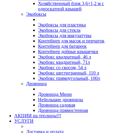
Хозяйственный блок 3,6×1,2 м с
односкатной крышей
Экобоксы
Экобоксы для пластика
Экобоксы для стекла
Экобоксы для макулатуры
Контейнер для масок и перчаток
Контейнер для батареек
Контейнер добрые крышечки
Экобокс квадратный, 46 л
Экобокс квадратный, 71л
Экобокс со скосом, 54 л
Экобокс шестигранный, 110 л
Экобокс прямоугольный, 100л
Дровница
Дровница Мини
Небольшие дровницы
Дровница садовая
Дровница прямостенная
АКЦИИ на теплицы!!!
УСЛУГИ
Доставка и оплата