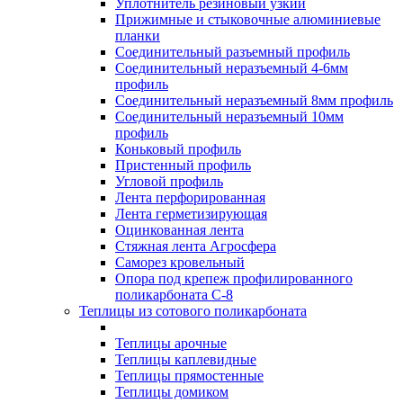
Уплотнитель резиновый узкий
Прижимные и стыковочные алюминиевые
планки
Соединительный разъемный профиль
Соединительный неразъемный 4-6мм
профиль
Соединительный неразъемный 8мм профиль
Соединительный неразъемный 10мм
профиль
Коньковый профиль
Пристенный профиль
Угловой профиль
Лента перфорированная
Лента герметизирующая
Оцинкованная лента
Стяжная лента Агросфера
Саморез кровельный
Опора под крепеж профилированного
поликарбоната С-8
Теплицы из сотового поликарбоната
Теплицы арочные
Теплицы каплевидные
Теплицы прямостенные
Теплицы домиком