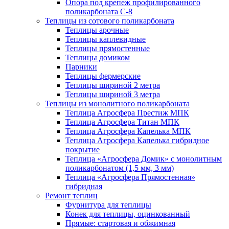
Опора под крепеж профилированного
поликарбоната С-8
Теплицы из сотового поликарбоната
Теплицы арочные
Теплицы каплевидные
Теплицы прямостенные
Теплицы домиком
Парники
Теплицы фермерские
Теплицы шириной 2 метра
Теплицы шириной 3 метра
Теплицы из монолитного поликарбоната
Теплица Агросфера Престиж МПК
Теплица Агросфера Титан МПК
Теплица Агросфера Капелька МПК
Теплица Агросфера Капелька гибридное
покрытие
Теплица «Агросфера Домик» с монолитным
поликарбонатом (1,5 мм, 3 мм)
Теплица «Агросфера Прямостенная»
гибридная
Ремонт теплиц
Фурнитура для теплицы
Конек для теплицы, оцинкованный
Прямые: стартовая и обжимная