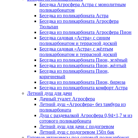
Беседка Агросфера Астра с монолитным
поликарбонатом
Беседка из поликарбоната Астра
Беседка из поликарбоната Агросфера
Тюльпан
Беседка из поликарбоната Агросфера Пион
Беседка садовая «Астра» с синим
поликарбонатом и террасной доской
Беседка садовая «Астра» с жёлтым
поликарбонатом и террасной доской
Беседка из поликарбоната Пион, зелёный
Беседка из поликарбоната Пион, жёлтый
Беседка из поликарбоната Пион,
коричневый
Беседка из поликарбоната Пион, бирюза
Беседка из поликарбоната комфорт Астра
Летний душ для дачи
Дачный туалет Агросфера
Летний душ «Агросфера» без тамбура из
поликарбоната
Душ с раздевалкой Агросфера 0,94×1,7 м из
сотового поликарбоната
Летний душ для дачи с подогревом
Летний душ с подогревом 150л бак
Готовые автонавесы под сотовый поликарбонат