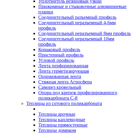
Уплотнитель резиновый узкий
Прижимные и стыковочные алюминиевые
планки
Соединительный разъемный профиль
Соединительный неразъемный 4-6мм
профиль
Соединительный неразъемный 8мм профиль
Соединительный неразъемный 10мм
профиль
Коньковый профиль
Пристенный профиль
Угловой профиль
Лента перфорированная
Лента герметизирующая
Оцинкованная лента
Стяжная лента Агросфера
Саморез кровельный
Опора под крепеж профилированного
поликарбоната С-8
Теплицы из сотового поликарбоната
Теплицы арочные
Теплицы каплевидные
Теплицы прямостенные
Теплицы домиком