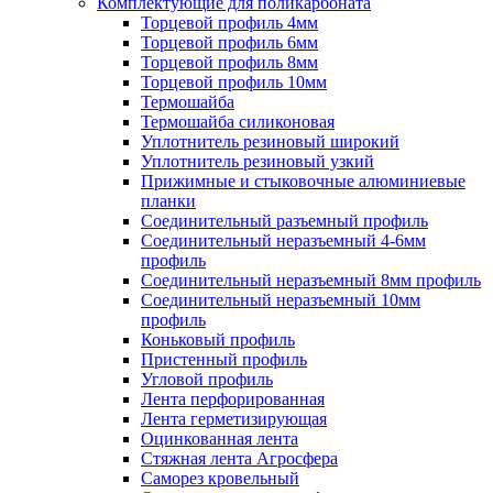
Комплектующие для поликарбоната
Торцевой профиль 4мм
Торцевой профиль 6мм
Торцевой профиль 8мм
Торцевой профиль 10мм
Термошайба
Термошайба силиконовая
Уплотнитель резиновый широкий
Уплотнитель резиновый узкий
Прижимные и стыковочные алюминиевые
планки
Соединительный разъемный профиль
Соединительный неразъемный 4-6мм
профиль
Соединительный неразъемный 8мм профиль
Соединительный неразъемный 10мм
профиль
Коньковый профиль
Пристенный профиль
Угловой профиль
Лента перфорированная
Лента герметизирующая
Оцинкованная лента
Стяжная лента Агросфера
Саморез кровельный