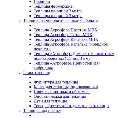
Парники
Теплицы фермерские
Теплицы шириной 2 метра
Теплицы шириной 3 метра
Теплицы из монолитного поликарбоната
Теплица Агросфера Престиж МПК
Теплица Агросфера Титан МПК
Теплица Агросфера Капелька МПК
Теплица Агросфера Капелька гибридное
покрытие
Теплица «Агросфера Домик» с монолитным
поликарбонатом (1,5 мм, 3 мм)
Теплица «Агросфера Прямостенная»
гибридная
Ремонт теплиц
Фурнитура для теплицы
Конек для теплицы, оцинкованный
Прямые: стартовая и обжимная
Опорная ножка для теплицы
Дуги для теплицы
Торец с форточкой и дверью для теплицы
Теплицы под пленку