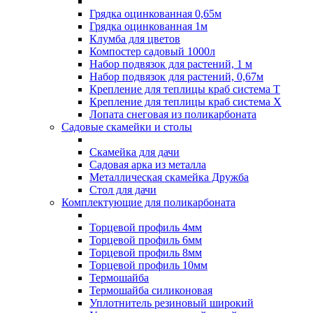
Грядка оцинкованная 0,65м
Грядка оцинкованная 1м
Клумба для цветов
Компостер садовый 1000л
Набор подвязок для растений, 1 м
Набор подвязок для растений, 0,67м
Крепление для теплицы краб система Т
Крепление для теплицы краб система Х
Лопата снеговая из поликарбоната
Садовые скамейки и столы
Скамейка для дачи
Садовая арка из металла
Металлическая скамейка Дружба
Стол для дачи
Комплектующие для поликарбоната
Торцевой профиль 4мм
Торцевой профиль 6мм
Торцевой профиль 8мм
Торцевой профиль 10мм
Термошайба
Термошайба силиконовая
Уплотнитель резиновый широкий