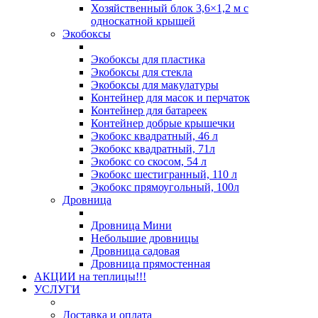
Хозяйственный блок 3,6×1,2 м с
односкатной крышей
Экобоксы
Экобоксы для пластика
Экобоксы для стекла
Экобоксы для макулатуры
Контейнер для масок и перчаток
Контейнер для батареек
Контейнер добрые крышечки
Экобокс квадратный, 46 л
Экобокс квадратный, 71л
Экобокс со скосом, 54 л
Экобокс шестигранный, 110 л
Экобокс прямоугольный, 100л
Дровница
Дровница Мини
Небольшие дровницы
Дровница садовая
Дровница прямостенная
АКЦИИ на теплицы!!!
УСЛУГИ
Доставка и оплата