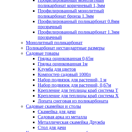
Профилированный монолитный
поликарбонат коричневый 1,3мм
Профилированный монолитный
поликарбонат бронза 1.3мм
Профилированный поликарбонат 0.8мм
прозрачный
Профилированный поликарбонат 1.3мм
прозрачный
Монолитный поликарбонат
Поликарбонат нестандартные размеры
Садовые товары
Грядка оцинкованная 0,65м
Грядка оцинкованная 1м
Клумба для цветов
Компостер садовый 1000л
Набор подвязок для растений, 1 м
Набор подвязок для растений, 0,67м
Крепление для теплицы краб система Т
Крепление для теплицы краб система Х
Лопата снеговая из поликарбоната
Садовые скамейки и столы
Скамейка для дачи
Садовая арка из металла
Металлическая скамейка Дружба
Стол для дачи