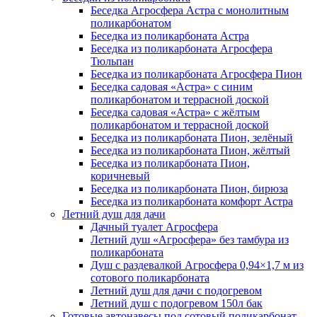
Беседка Агросфера Астра с монолитным
поликарбонатом
Беседка из поликарбоната Астра
Беседка из поликарбоната Агросфера
Тюльпан
Беседка из поликарбоната Агросфера Пион
Беседка садовая «Астра» с синим
поликарбонатом и террасной доской
Беседка садовая «Астра» с жёлтым
поликарбонатом и террасной доской
Беседка из поликарбоната Пион, зелёный
Беседка из поликарбоната Пион, жёлтый
Беседка из поликарбоната Пион,
коричневый
Беседка из поликарбоната Пион, бирюза
Беседка из поликарбоната комфорт Астра
Летний душ для дачи
Дачный туалет Агросфера
Летний душ «Агросфера» без тамбура из
поликарбоната
Душ с раздевалкой Агросфера 0,94×1,7 м из
сотового поликарбоната
Летний душ для дачи с подогревом
Летний душ с подогревом 150л бак
Готовые автонавесы под сотовый поликарбонат