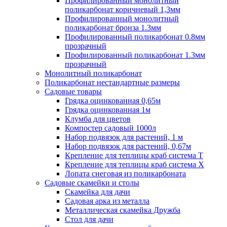
Профилированный монолитный
поликарбонат коричневый 1,3мм
Профилированный монолитный
поликарбонат бронза 1.3мм
Профилированный поликарбонат 0.8мм
прозрачный
Профилированный поликарбонат 1.3мм
прозрачный
Монолитный поликарбонат
Поликарбонат нестандартные размеры
Садовые товары
Грядка оцинкованная 0,65м
Грядка оцинкованная 1м
Клумба для цветов
Компостер садовый 1000л
Набор подвязок для растений, 1 м
Набор подвязок для растений, 0,67м
Крепление для теплицы краб система Т
Крепление для теплицы краб система Х
Лопата снеговая из поликарбоната
Садовые скамейки и столы
Скамейка для дачи
Садовая арка из металла
Металлическая скамейка Дружба
Стол для дачи