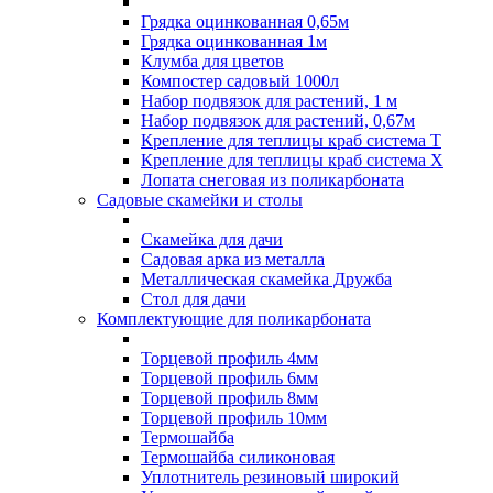
Грядка оцинкованная 0,65м
Грядка оцинкованная 1м
Клумба для цветов
Компостер садовый 1000л
Набор подвязок для растений, 1 м
Набор подвязок для растений, 0,67м
Крепление для теплицы краб система Т
Крепление для теплицы краб система Х
Лопата снеговая из поликарбоната
Садовые скамейки и столы
Скамейка для дачи
Садовая арка из металла
Металлическая скамейка Дружба
Стол для дачи
Комплектующие для поликарбоната
Торцевой профиль 4мм
Торцевой профиль 6мм
Торцевой профиль 8мм
Торцевой профиль 10мм
Термошайба
Термошайба силиконовая
Уплотнитель резиновый широкий