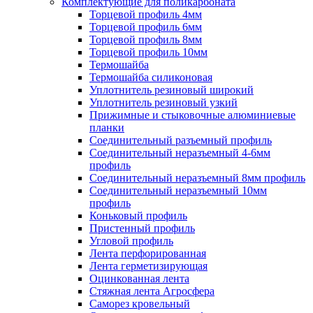
Комплектующие для поликарбоната
Торцевой профиль 4мм
Торцевой профиль 6мм
Торцевой профиль 8мм
Торцевой профиль 10мм
Термошайба
Термошайба силиконовая
Уплотнитель резиновый широкий
Уплотнитель резиновый узкий
Прижимные и стыковочные алюминиевые
планки
Соединительный разъемный профиль
Соединительный неразъемный 4-6мм
профиль
Соединительный неразъемный 8мм профиль
Соединительный неразъемный 10мм
профиль
Коньковый профиль
Пристенный профиль
Угловой профиль
Лента перфорированная
Лента герметизирующая
Оцинкованная лента
Стяжная лента Агросфера
Саморез кровельный