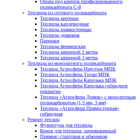
Опора под крепеж профилированного
поликарбоната С-8
Теплицы из сотового поликарбоната
Теплицы арочные
Теплицы каплевидные
Теплицы прямостенные
Теплицы домиком
Парники
Теплицы фермерские
Теплицы шириной 2 метра
Теплицы шириной 3 метра
Теплицы из монолитного поликарбоната
Теплица Агросфера Престиж МПК
Теплица Агросфера Титан МПК
Теплица Агросфера Капелька МПК
Теплица Агросфера Капелька гибридное
покрытие
Теплица «Агросфера Домик» с монолитным
поликарбонатом (1,5 мм, 3 мм)
Теплица «Агросфера Прямостенная»
гибридная
Ремонт теплиц
Фурнитура для теплицы
Конек для теплицы, оцинкованный
Прямые: стартовая и обжимная