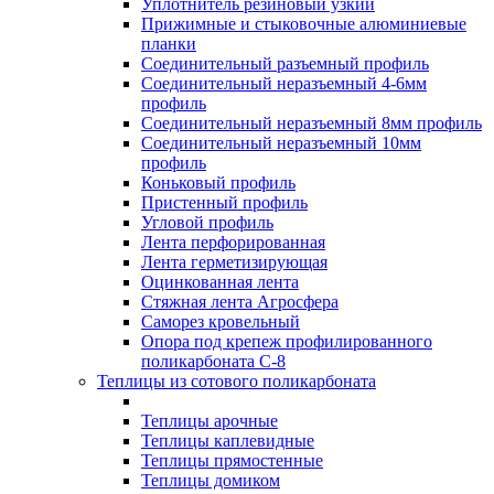
Уплотнитель резиновый узкий
Прижимные и стыковочные алюминиевые
планки
Соединительный разъемный профиль
Соединительный неразъемный 4-6мм
профиль
Соединительный неразъемный 8мм профиль
Соединительный неразъемный 10мм
профиль
Коньковый профиль
Пристенный профиль
Угловой профиль
Лента перфорированная
Лента герметизирующая
Оцинкованная лента
Стяжная лента Агросфера
Саморез кровельный
Опора под крепеж профилированного
поликарбоната С-8
Теплицы из сотового поликарбоната
Теплицы арочные
Теплицы каплевидные
Теплицы прямостенные
Теплицы домиком