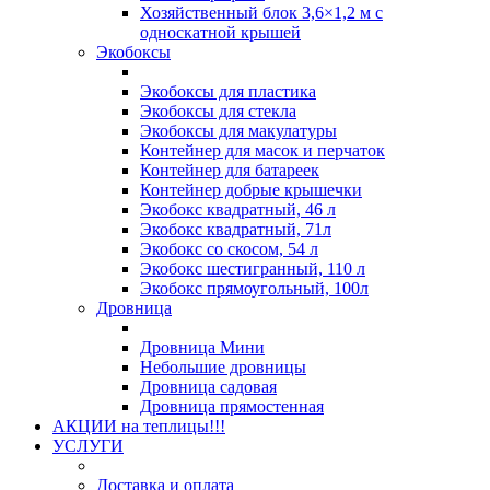
Хозяйственный блок 3,6×1,2 м с
односкатной крышей
Экобоксы
Экобоксы для пластика
Экобоксы для стекла
Экобоксы для макулатуры
Контейнер для масок и перчаток
Контейнер для батареек
Контейнер добрые крышечки
Экобокс квадратный, 46 л
Экобокс квадратный, 71л
Экобокс со скосом, 54 л
Экобокс шестигранный, 110 л
Экобокс прямоугольный, 100л
Дровница
Дровница Мини
Небольшие дровницы
Дровница садовая
Дровница прямостенная
АКЦИИ на теплицы!!!
УСЛУГИ
Доставка и оплата