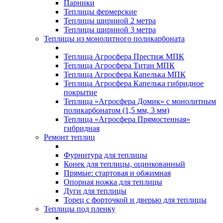
Парники
Теплицы фермерские
Теплицы шириной 2 метра
Теплицы шириной 3 метра
Теплицы из монолитного поликарбоната
Теплица Агросфера Престиж МПК
Теплица Агросфера Титан МПК
Теплица Агросфера Капелька МПК
Теплица Агросфера Капелька гибридное
покрытие
Теплица «Агросфера Домик» с монолитным
поликарбонатом (1,5 мм, 3 мм)
Теплица «Агросфера Прямостенная»
гибридная
Ремонт теплиц
Фурнитура для теплицы
Конек для теплицы, оцинкованный
Прямые: стартовая и обжимная
Опорная ножка для теплицы
Дуги для теплицы
Торец с форточкой и дверью для теплицы
Теплицы под пленку