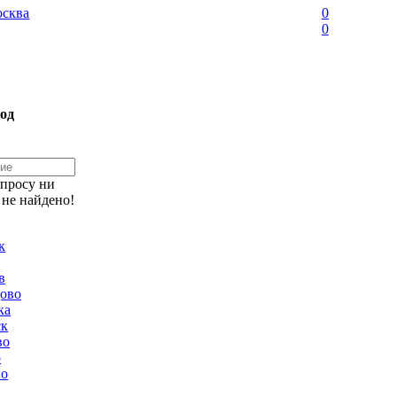
сква
0
0
од
апросу ни
 не найдено!
к
в
ово
ка
ск
во
о
но