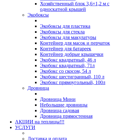
Хозяйственный блок 3,6×1,2 м с
односкатной крышей
Экобоксы
Экобоксы для пластика
Экобоксы для стекла
Экобоксы для макулатуры
Контейнер для масок и перчаток
Контейнер для батареек
Контейнер добрые крышечки
Экобокс квадратный, 46 л
Экобокс квадратный, 71л
Экобокс со скосом, 54 л
Экобокс шестигранный, 110 л
Экобокс прямоугольный, 100л
Дровница
Дровница Мини
Небольшие дровницы
Дровница садовая
Дровница прямостенная
АКЦИИ на теплицы!!!
УСЛУГИ
Доставка и оплата