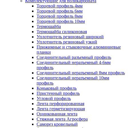
Комплектующие для поликарбоната
Торцевой профиль 4мм
Торцевой профиль 6мм
Торцевой профиль 8мм
Торцевой профиль 10мм
Термошайба
Термошайба силиконовая
Уплотнитель резиновый широкий
Уплотнитель резиновый узкий
Прижимные и стыковочные алюминиевые
планки
Соединительный разъемный профиль
Соединительный неразъемный 4-6мм
профиль
Соединительный неразъемный 8мм профиль
Соединительный неразъемный 10мм
профиль
Коньковый профиль
Пристенный профиль
Угловой профиль
Лента перфорированная
Лента герметизирующая
Оцинкованная лента
Стяжная лента Агросфера
Саморез кровельный