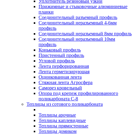
Уплотнитель резиновый узкий
Прижимные и стыковочные алюминиевые
планки
Соединительный разъемный профиль
Соединительный неразъемный 4-6мм
профиль
Соединительный неразъемный 8мм профиль
Соединительный неразъемный 10мм
профиль
Коньковый профиль
Пристенный профиль
Угловой профиль
Лента перфорированная
Лента герметизирующая
Оцинкованная лента
Стяжная лента Агросфера
Саморез кровельный
Опора под крепеж профилированного
поликарбоната С-8
Теплицы из сотового поликарбоната
Теплицы арочные
Теплицы каплевидные
Теплицы прямостенные
Теплицы домиком