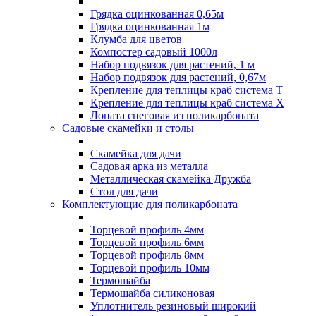
Грядка оцинкованная 0,65м
Грядка оцинкованная 1м
Клумба для цветов
Компостер садовый 1000л
Набор подвязок для растений, 1 м
Набор подвязок для растений, 0,67м
Крепление для теплицы краб система Т
Крепление для теплицы краб система Х
Лопата снеговая из поликарбоната
Садовые скамейки и столы
Скамейка для дачи
Садовая арка из металла
Металлическая скамейка Дружба
Стол для дачи
Комплектующие для поликарбоната
Торцевой профиль 4мм
Торцевой профиль 6мм
Торцевой профиль 8мм
Торцевой профиль 10мм
Термошайба
Термошайба силиконовая
Уплотнитель резиновый широкий