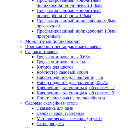
Профилированный монолитный
поликарбонат коричневый 1,3мм
Профилированный монолитный
поликарбонат бронза 1.3мм
Профилированный поликарбонат 0.8мм
прозрачный
Профилированный поликарбонат 1.3мм
прозрачный
Монолитный поликарбонат
Поликарбонат нестандартные размеры
Садовые товары
Грядка оцинкованная 0,65м
Грядка оцинкованная 1м
Клумба для цветов
Компостер садовый 1000л
Набор подвязок для растений, 1 м
Набор подвязок для растений, 0,67м
Крепление для теплицы краб система Т
Крепление для теплицы краб система Х
Лопата снеговая из поликарбоната
Садовые скамейки и столы
Скамейка для дачи
Садовая арка из металла
Металлическая скамейка Дружба
Стол для дачи