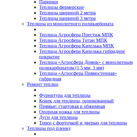
Парники
Теплицы фермерские
Теплицы шириной 2 метра
Теплицы шириной 3 метра
Теплицы из монолитного поликарбоната
Теплица Агросфера Престиж МПК
Теплица Агросфера Титан МПК
Теплица Агросфера Капелька МПК
Теплица Агросфера Капелька гибридное
покрытие
Теплица «Агросфера Домик» с монолитным
поликарбонатом (1,5 мм, 3 мм)
Теплица «Агросфера Прямостенная»
гибридная
Ремонт теплиц
Фурнитура для теплицы
Конек для теплицы, оцинкованный
Прямые: стартовая и обжимная
Опорная ножка для теплицы
Дуги для теплицы
Торец с форточкой и дверью для теплицы
Теплицы под пленку