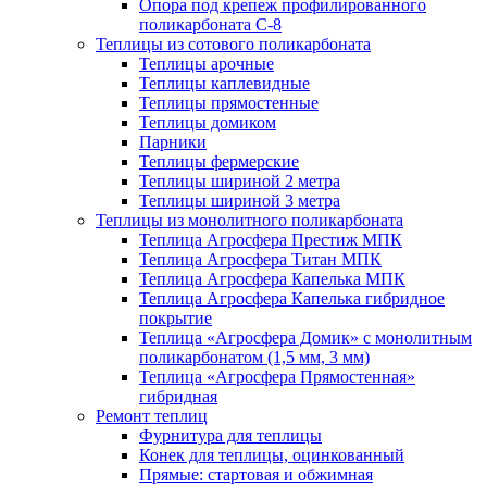
Опора под крепеж профилированного
поликарбоната С-8
Теплицы из сотового поликарбоната
Теплицы арочные
Теплицы каплевидные
Теплицы прямостенные
Теплицы домиком
Парники
Теплицы фермерские
Теплицы шириной 2 метра
Теплицы шириной 3 метра
Теплицы из монолитного поликарбоната
Теплица Агросфера Престиж МПК
Теплица Агросфера Титан МПК
Теплица Агросфера Капелька МПК
Теплица Агросфера Капелька гибридное
покрытие
Теплица «Агросфера Домик» с монолитным
поликарбонатом (1,5 мм, 3 мм)
Теплица «Агросфера Прямостенная»
гибридная
Ремонт теплиц
Фурнитура для теплицы
Конек для теплицы, оцинкованный
Прямые: стартовая и обжимная