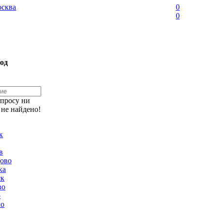
сква
0
0
од
апросу ни
 не найдено!
к
в
ово
ка
ск
во
о
но