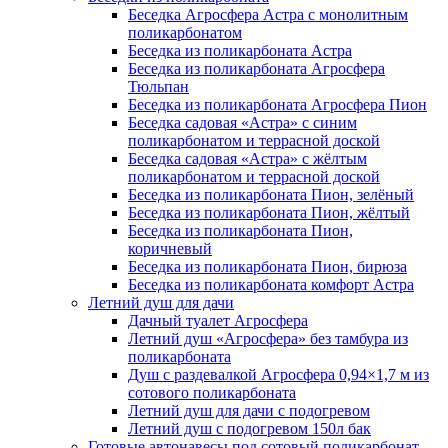
Беседка Агросфера Астра с монолитным
поликарбонатом
Беседка из поликарбоната Астра
Беседка из поликарбоната Агросфера
Тюльпан
Беседка из поликарбоната Агросфера Пион
Беседка садовая «Астра» с синим
поликарбонатом и террасной доской
Беседка садовая «Астра» с жёлтым
поликарбонатом и террасной доской
Беседка из поликарбоната Пион, зелёный
Беседка из поликарбоната Пион, жёлтый
Беседка из поликарбоната Пион,
коричневый
Беседка из поликарбоната Пион, бирюза
Беседка из поликарбоната комфорт Астра
Летний душ для дачи
Дачный туалет Агросфера
Летний душ «Агросфера» без тамбура из
поликарбоната
Душ с раздевалкой Агросфера 0,94×1,7 м из
сотового поликарбоната
Летний душ для дачи с подогревом
Летний душ с подогревом 150л бак
Готовые автонавесы под сотовый поликарбонат