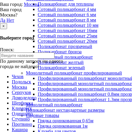
Поликарбонат для теплицы
Ваш город:
Москва
Сотовый поликарбонат 4 мм
Ваш город
Сотовый поликарбонат 6 мм
Москва?
Сотовый поликарбонат 8 мм
Да
Нет
Сотовый поликарбонат 10 мм
×
Сотовый поликарбонат 16мм
Сотовый поликарбонат 25мм
Выберите город
Сотовый поликарбонат 20мм
Поликарбонат прозрачный
Поиск:
Поликарбонат бронза
Коричневый поликарбонат
По данному запросу ни одного
Поликарбонат желтый
города не найдено!
Поликарбонат зеленый
Монолитный поликарбонат профилированный
Чехов
Профилированный поликарбонат монолитный
Подольск
Профилированный монолитный поликарбонат
Москва
Профилированный монолитный поликарбонат
Серпухов
Профилированный поликарбонат 0.8мм проз
Домодедово
Профилированный поликарбонат 1.3мм проз
Щербинка
Монолитный поликарбонат
Климовск
Поликарбонат нестандартные размеры
Одинцово
Садовые товары
Ступино
Грядка оцинкованная 0,65м
Протвино
Грядка оцинкованная 1м
Кашира
Клумба для цветов