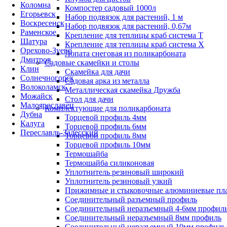
Коломна
Компостер садовый 1000л
Егорьевск
Набор подвязок для растений, 1 м
Воскресенск
Набор подвязок для растений, 0,67м
Раменское
Крепление для теплицы краб система Т
Шатура
Крепление для теплицы краб система Х
Орехово-Зуево
Лопата снеговая из поликарбоната
Дмитров
Садовые скамейки и столы
Клин
Скамейка для дачи
Солнечногорск
Садовая арка из металла
Волоколамск
Металлическая скамейка Дружба
Можайск
Стол для дачи
Малоярославец
Комплектующие для поликарбоната
Дубна
Торцевой профиль 4мм
Калуга
Торцевой профиль 6мм
Переславль-Залесский
Торцевой профиль 8мм
Торцевой профиль 10мм
Термошайба
Термошайба силиконовая
Уплотнитель резиновый широкий
Уплотнитель резиновый узкий
Прижимные и стыковочные алюминиевые пл
Соединительный разъемный профиль
Соединительный неразъемный 4-6мм профил
Соединительный неразъемный 8мм профиль
Соединительный неразъемный 10мм профиль