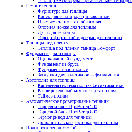
Теплица «Агросфера Прямостенная» гибридн
Ремонт теплиц
Фурнитура для теплицы
Конек для теплицы, оцинкованный
Прямые: стартовая и обжимная
Опорная ножка для теплицы
Дуги для теплицы
Торец с форточкой и дверью для теплицы
Теплицы под пленку
Теплица под пленку Умница Комфорт
Фундамент для теплицы
Оцинкованный фундамент
Фундамент из бруса
Фундамент пластиковый
Заглушки для пластикового фундамента
Автополив для теплицы
Капельная система полива без автоматики
Расширительный комплект для полива
Таймер полива
Автоматическое проветривание теплицы
Торцевой блок ПроВетер 500
Торцевой блок ПроВетер 800
Термопривод для теплицы
Дополнительная форточка для теплицы
Полипропилен листовой