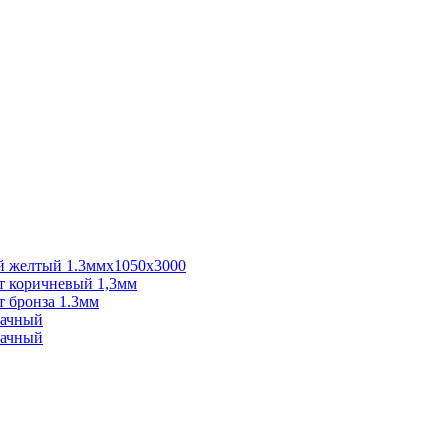
 желтый 1.3ммх1050х3000
 коричневый 1,3мм
 бронза 1.3мм
рачный
рачный