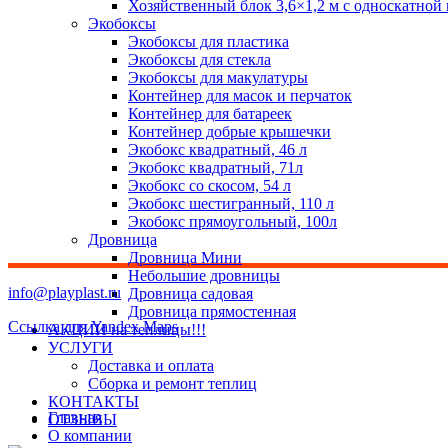
Хозяйственный блок 3,6×1,2 м с односкатной
Экобоксы
Экобоксы для пластика
Экобоксы для стекла
Экобоксы для макулатуры
Контейнер для масок и перчаток
Контейнер для батареек
Контейнер добрые крышечки
Экобокс квадратный, 46 л
Экобокс квадратный, 71л
Экобокс со скосом, 54 л
Экобокс шестигранный, 110 л
Экобокс прямоугольный, 100л
Дровница
Дровница Мини
Небольшие дровницы
info@playplast.ru
Дровница садовая
Дровница прямостенная
Ссылка для Yandex Maps
АКЦИИ на теплицы!!!
УСЛУГИ
Доставка и оплата
Сборка и ремонт теплиц
КОНТАКТЫ
Главная
ОТЗЫВЫ
О компании