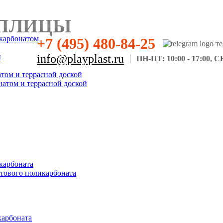
ПЛИЦЫ
карбонатом
+7 (495) 480-84-25
н
info@playplast.ru
ПН-ПТ: 10:00 - 17:00, СБ
атом и террасной доской
натом и террасной доской
карбоната
отового поликарбоната
карбоната