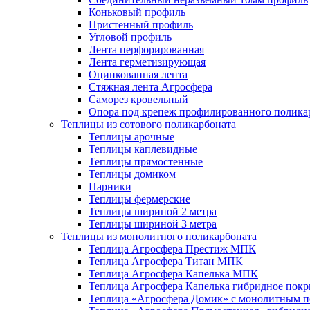
Коньковый профиль
Пристенный профиль
Угловой профиль
Лента перфорированная
Лента герметизирующая
Оцинкованная лента
Стяжная лента Агросфера
Саморез кровельный
Опора под крепеж профилированного полика
Теплицы из сотового поликарбоната
Теплицы арочные
Теплицы каплевидные
Теплицы прямостенные
Теплицы домиком
Парники
Теплицы фермерские
Теплицы шириной 2 метра
Теплицы шириной 3 метра
Теплицы из монолитного поликарбоната
Теплица Агросфера Престиж МПК
Теплица Агросфера Титан МПК
Теплица Агросфера Капелька МПК
Теплица Агросфера Капелька гибридное пок
Теплица «Агросфера Домик» с монолитным по