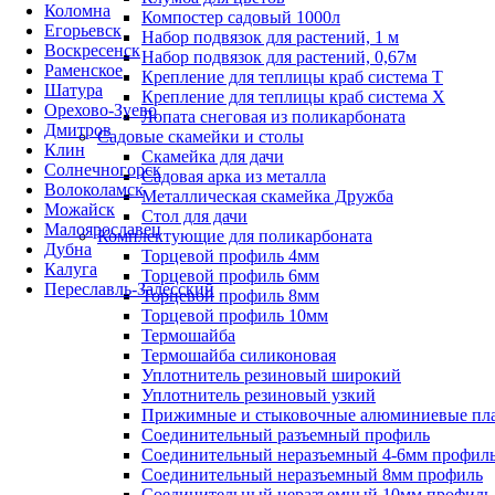
Коломна
Компостер садовый 1000л
Егорьевск
Набор подвязок для растений, 1 м
Воскресенск
Набор подвязок для растений, 0,67м
Раменское
Крепление для теплицы краб система Т
Шатура
Крепление для теплицы краб система Х
Орехово-Зуево
Лопата снеговая из поликарбоната
Дмитров
Садовые скамейки и столы
Клин
Скамейка для дачи
Солнечногорск
Садовая арка из металла
Волоколамск
Металлическая скамейка Дружба
Можайск
Стол для дачи
Малоярославец
Комплектующие для поликарбоната
Дубна
Торцевой профиль 4мм
Калуга
Торцевой профиль 6мм
Переславль-Залесский
Торцевой профиль 8мм
Торцевой профиль 10мм
Термошайба
Термошайба силиконовая
Уплотнитель резиновый широкий
Уплотнитель резиновый узкий
Прижимные и стыковочные алюминиевые пл
Соединительный разъемный профиль
Соединительный неразъемный 4-6мм профил
Соединительный неразъемный 8мм профиль
Соединительный неразъемный 10мм профиль