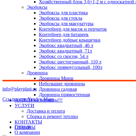
Хозяйственный блок 3,6×1,2 м с односкатной
Экобоксы
Экобоксы для пластика
Экобоксы для стекла
Экобоксы для макулатуры
Контейнер для масок и перчаток
Контейнер для батареек
Контейнер добрые крышечки
Экобокс квадратный, 46 л
Экобокс квадратный, 71л
Экобокс со скосом, 54 л
Экобокс шестигранный, 110 л
Экобокс прямоугольный, 100л
Дровница
Дровница Мини
Небольшие дровницы
info@playplast.ru
Дровница садовая
Дровница прямостенная
Ссылка для Yandex Maps
АКЦИИ на теплицы!!!
УСЛУГИ
Доставка и оплата
Сборка и ремонт теплиц
КОНТАКТЫ
Главная
ОТЗЫВЫ
О компании