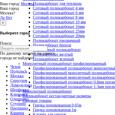
Поликарбонат для теплицы
Ваш город:
Москва
Сотовый поликарбонат 4 мм
Ваш город
Сотовый поликарбонат 6 мм
Москва?
Сотовый поликарбонат 8 мм
Да
Нет
Сотовый поликарбонат 10 мм
×
Сотовый поликарбонат 16мм
Сотовый поликарбонат 25мм
Выберите город
Сотовый поликарбонат 20мм
Поликарбонат прозрачный
Поиск:
Поликарбонат бронза
Коричневый поликарбонат
По данному запросу ни одного
Поликарбонат желтый
города не найдено!
Поликарбонат зеленый
Монолитный поликарбонат профилированный
Чехов
Профилированный поликарбонат монолитный
Подольск
Профилированный монолитный поликарбонат
Москва
Профилированный монолитный поликарбонат
Серпухов
Профилированный поликарбонат 0.8мм проз
Домодедово
Профилированный поликарбонат 1.3мм проз
Щербинка
Монолитный поликарбонат
Климовск
Поликарбонат нестандартные размеры
Одинцово
Садовые товары
Ступино
Грядка оцинкованная 0,65м
Протвино
Грядка оцинкованная 1м
Кашира
Клумба для цветов