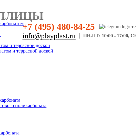
ПЛИЦЫ
карбонатом
+7 (495) 480-84-25
н
info@playplast.ru
ПН-ПТ: 10:00 - 17:00, СБ
атом и террасной доской
натом и террасной доской
карбоната
отового поликарбоната
карбоната