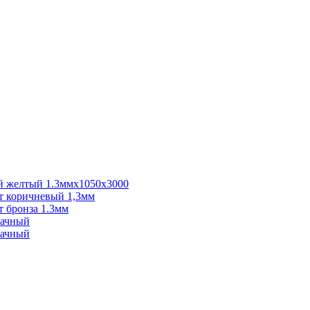
 желтый 1.3ммх1050х3000
 коричневый 1,3мм
 бронза 1.3мм
рачный
рачный