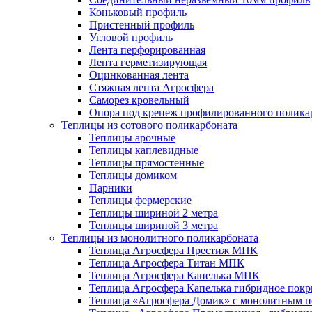
Коньковый профиль
Пристенный профиль
Угловой профиль
Лента перфорированная
Лента герметизирующая
Оцинкованная лента
Стяжная лента Агросфера
Саморез кровельный
Опора под крепеж профилированного полика
Теплицы из сотового поликарбоната
Теплицы арочные
Теплицы каплевидные
Теплицы прямостенные
Теплицы домиком
Парники
Теплицы фермерские
Теплицы шириной 2 метра
Теплицы шириной 3 метра
Теплицы из монолитного поликарбоната
Теплица Агросфера Престиж МПК
Теплица Агросфера Титан МПК
Теплица Агросфера Капелька МПК
Теплица Агросфера Капелька гибридное пок
Теплица «Агросфера Домик» с монолитным по