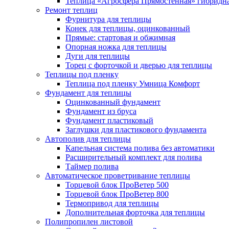
Теплица «Агросфера Прямостенная» гибридн
Ремонт теплиц
Фурнитура для теплицы
Конек для теплицы, оцинкованный
Прямые: стартовая и обжимная
Опорная ножка для теплицы
Дуги для теплицы
Торец с форточкой и дверью для теплицы
Теплицы под пленку
Теплица под пленку Умница Комфорт
Фундамент для теплицы
Оцинкованный фундамент
Фундамент из бруса
Фундамент пластиковый
Заглушки для пластикового фундамента
Автополив для теплицы
Капельная система полива без автоматики
Расширительный комплект для полива
Таймер полива
Автоматическое проветривание теплицы
Торцевой блок ПроВетер 500
Торцевой блок ПроВетер 800
Термопривод для теплицы
Дополнительная форточка для теплицы
Полипропилен листовой