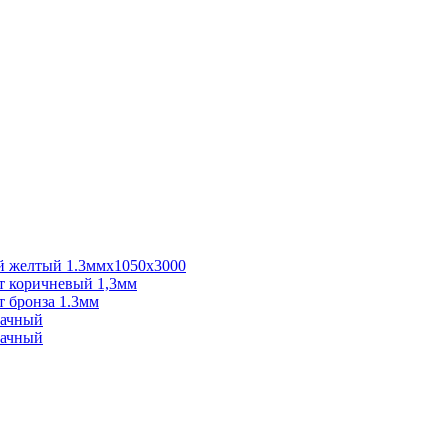
 желтый 1.3ммх1050х3000
 коричневый 1,3мм
 бронза 1.3мм
рачный
рачный