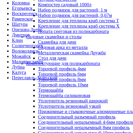
Коломна
Компостер садовый 1000л
Егорьевск
Набор подвязок для растений, 1 м
Воскресенск
Набор подвязок для растений, 0,67м
Раменское
Крепление для теплицы краб система Т
Шатура
Крепление для теплицы краб система Х
Орехово-Зуево
Лопата снеговая из поликарбоната
Дмитров
Садовые скамейки и столы
Клин
Скамейка для дачи
Солнечногорск
Садовая арка из металла
Волоколамск
Металлическая скамейка Дружба
Можайск
Стол для дачи
Малоярославец
Комплектующие для поликарбоната
Дубна
Торцевой профиль 4мм
Калуга
Торцевой профиль 6мм
Переславль-Залесский
Торцевой профиль 8мм
Торцевой профиль 10мм
Термошайба
Термошайба силиконовая
Уплотнитель резиновый широкий
Уплотнитель резиновый узкий
Прижимные и стыковочные алюминиевые пл
Соединительный разъемный профиль
Соединительный неразъемный 4-6мм профил
Соединительный неразъемный 8мм профиль
Соединительный неразъемный 10мм профиль