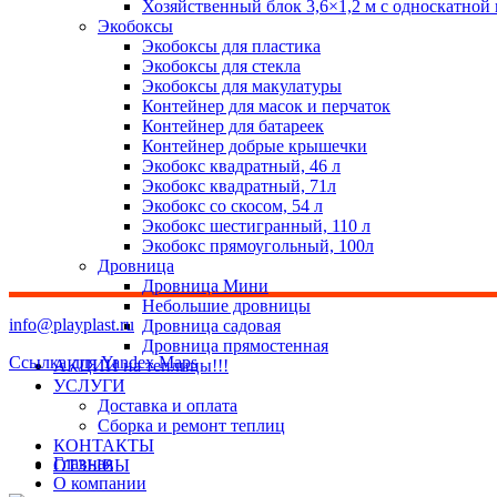
Хозяйственный блок 3,6×1,2 м с односкатной
Экобоксы
Экобоксы для пластика
Экобоксы для стекла
Экобоксы для макулатуры
Контейнер для масок и перчаток
Контейнер для батареек
Контейнер добрые крышечки
Экобокс квадратный, 46 л
Экобокс квадратный, 71л
Экобокс со скосом, 54 л
Экобокс шестигранный, 110 л
Экобокс прямоугольный, 100л
Дровница
Дровница Мини
Небольшие дровницы
info@playplast.ru
Дровница садовая
Дровница прямостенная
Ссылка для Yandex Maps
АКЦИИ на теплицы!!!
УСЛУГИ
Доставка и оплата
Сборка и ремонт теплиц
КОНТАКТЫ
Главная
ОТЗЫВЫ
О компании