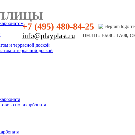
ПЛИЦЫ
карбонатом
+7 (495) 480-84-25
н
info@playplast.ru
ПН-ПТ: 10:00 - 17:00, СБ
атом и террасной доской
натом и террасной доской
карбоната
отового поликарбоната
карбоната