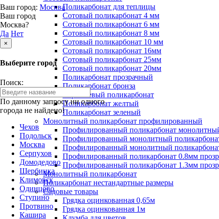
Поликарбонат для теплицы
Ваш город:
Москва
Сотовый поликарбонат 4 мм
Ваш город
Сотовый поликарбонат 6 мм
Москва?
Сотовый поликарбонат 8 мм
Да
Нет
Сотовый поликарбонат 10 мм
×
Сотовый поликарбонат 16мм
Сотовый поликарбонат 25мм
Выберите город
Сотовый поликарбонат 20мм
Поликарбонат прозрачный
Поиск:
Поликарбонат бронза
Коричневый поликарбонат
По данному запросу ни одного
Поликарбонат желтый
города не найдено!
Поликарбонат зеленый
Монолитный поликарбонат профилированный
Чехов
Профилированный поликарбонат монолитный
Подольск
Профилированный монолитный поликарбонат
Москва
Профилированный монолитный поликарбонат
Серпухов
Профилированный поликарбонат 0.8мм проз
Домодедово
Профилированный поликарбонат 1.3мм проз
Щербинка
Монолитный поликарбонат
Климовск
Поликарбонат нестандартные размеры
Одинцово
Садовые товары
Ступино
Грядка оцинкованная 0,65м
Протвино
Грядка оцинкованная 1м
Кашира
Клумба для цветов