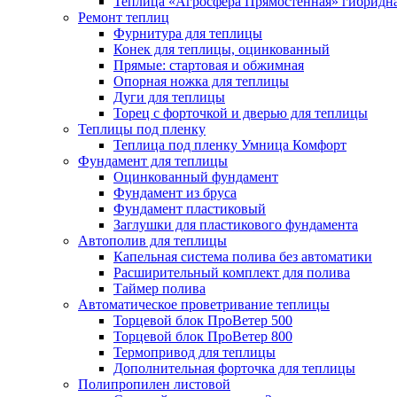
Теплица «Агросфера Прямостенная» гибридн
Ремонт теплиц
Фурнитура для теплицы
Конек для теплицы, оцинкованный
Прямые: стартовая и обжимная
Опорная ножка для теплицы
Дуги для теплицы
Торец с форточкой и дверью для теплицы
Теплицы под пленку
Теплица под пленку Умница Комфорт
Фундамент для теплицы
Оцинкованный фундамент
Фундамент из бруса
Фундамент пластиковый
Заглушки для пластикового фундамента
Автополив для теплицы
Капельная система полива без автоматики
Расширительный комплект для полива
Таймер полива
Автоматическое проветривание теплицы
Торцевой блок ПроВетер 500
Торцевой блок ПроВетер 800
Термопривод для теплицы
Дополнительная форточка для теплицы
Полипропилен листовой