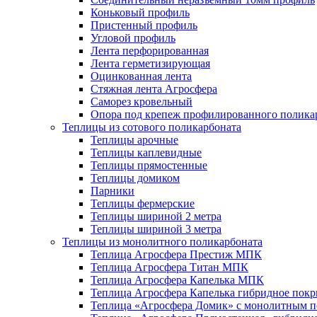
Коньковый профиль
Пристенный профиль
Угловой профиль
Лента перфорированная
Лента герметизирующая
Оцинкованная лента
Стяжная лента Агросфера
Саморез кровельный
Опора под крепеж профилированного полика
Теплицы из сотового поликарбоната
Теплицы арочные
Теплицы каплевидные
Теплицы прямостенные
Теплицы домиком
Парники
Теплицы фермерские
Теплицы шириной 2 метра
Теплицы шириной 3 метра
Теплицы из монолитного поликарбоната
Теплица Агросфера Престиж МПК
Теплица Агросфера Титан МПК
Теплица Агросфера Капелька МПК
Теплица Агросфера Капелька гибридное пок
Теплица «Агросфера Домик» с монолитным по