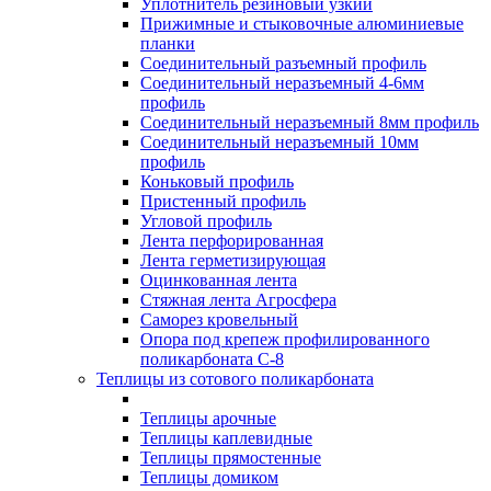
Уплотнитель резиновый узкий
Прижимные и стыковочные алюминиевые
планки
Соединительный разъемный профиль
Соединительный неразъемный 4-6мм
профиль
Соединительный неразъемный 8мм профиль
Соединительный неразъемный 10мм
профиль
Коньковый профиль
Пристенный профиль
Угловой профиль
Лента перфорированная
Лента герметизирующая
Оцинкованная лента
Стяжная лента Агросфера
Саморез кровельный
Опора под крепеж профилированного
поликарбоната С-8
Теплицы из сотового поликарбоната
Теплицы арочные
Теплицы каплевидные
Теплицы прямостенные
Теплицы домиком