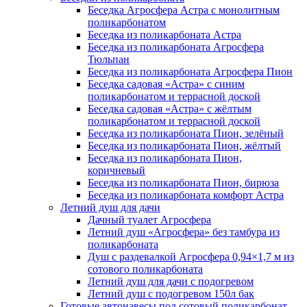
Беседка Агросфера Астра с монолитным
поликарбонатом
Беседка из поликарбоната Астра
Беседка из поликарбоната Агросфера
Тюльпан
Беседка из поликарбоната Агросфера Пион
Беседка садовая «Астра» с синим
поликарбонатом и террасной доской
Беседка садовая «Астра» с жёлтым
поликарбонатом и террасной доской
Беседка из поликарбоната Пион, зелёный
Беседка из поликарбоната Пион, жёлтый
Беседка из поликарбоната Пион,
коричневый
Беседка из поликарбоната Пион, бирюза
Беседка из поликарбоната комфорт Астра
Летний душ для дачи
Дачный туалет Агросфера
Летний душ «Агросфера» без тамбура из
поликарбоната
Душ с раздевалкой Агросфера 0,94×1,7 м из
сотового поликарбоната
Летний душ для дачи с подогревом
Летний душ с подогревом 150л бак
Готовые автонавесы под сотовый поликарбонат