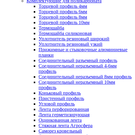
Комплектующие для поликарбоната
Торцевой профиль 4мм
Торцевой профиль 6мм
Торцевой профиль 8мм
Торцевой профиль 10мм
Термошайба
Термошайба силиконовая
Уплотнитель резиновый широкий
Уплотнитель резиновый узкий
Прижимные и стыковочные алюминиевые
планки
Соединительный разъемный профиль
Соединительный неразъемный 4-6мм
профиль
Соединительный неразъемный 8мм профиль
Соединительный неразъемный 10мм
профиль
Коньковый профиль
Пристенный профиль
Угловой профиль
Лента перфорированная
Лента герметизирующая
Оцинкованная лента
Стяжная лента Агросфера
Саморез кровельный