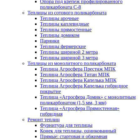
Опора под крепеж профилированного
поликарбоната С-8
Теплицы из сотового поликарбоната
Теплицы арочные
Теплицы каплевидные
Теплицы прямостенные
Теплицы домиком
Парники
Теплицы фермерские
Теплицы шириной 2 метра
Теплицы шириной 3 метра
Теплицы из монолитного поликарбоната
Теплица Агросфера Престиж МПК
Теплица Агросфера Титан МПК
Теплица Агросфера Капелька МПК
Теплица Агросфера Капелька гибридное
покрытие
Теплица «Агросфера Домик» с монолитным
поликарбонатом (1,5 мм, 3 мм)
Теплица «Агросфера Прямостенная»
гибридная
Ремонт теплиц
Фурнитура для теплицы
Конек для теплицы, оцинкованный
Прямые: стартовая и обжимная