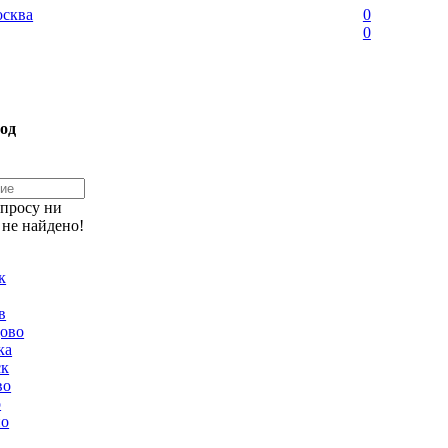
сква
0
0
од
апросу ни
 не найдено!
к
в
ово
ка
ск
во
о
но