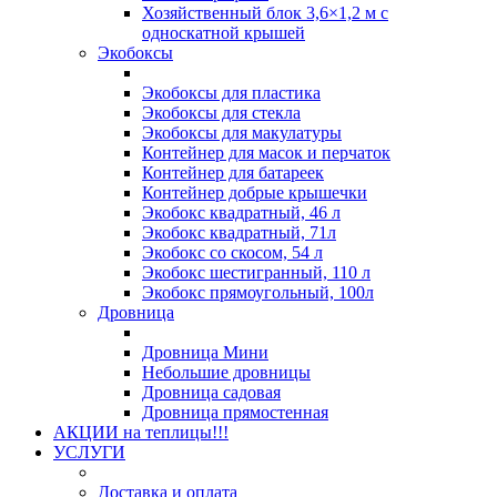
Хозяйственный блок 3,6×1,2 м с
односкатной крышей
Экобоксы
Экобоксы для пластика
Экобоксы для стекла
Экобоксы для макулатуры
Контейнер для масок и перчаток
Контейнер для батареек
Контейнер добрые крышечки
Экобокс квадратный, 46 л
Экобокс квадратный, 71л
Экобокс со скосом, 54 л
Экобокс шестигранный, 110 л
Экобокс прямоугольный, 100л
Дровница
Дровница Мини
Небольшие дровницы
Дровница садовая
Дровница прямостенная
АКЦИИ на теплицы!!!
УСЛУГИ
Доставка и оплата