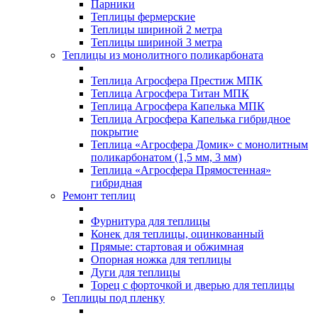
Парники
Теплицы фермерские
Теплицы шириной 2 метра
Теплицы шириной 3 метра
Теплицы из монолитного поликарбоната
Теплица Агросфера Престиж МПК
Теплица Агросфера Титан МПК
Теплица Агросфера Капелька МПК
Теплица Агросфера Капелька гибридное
покрытие
Теплица «Агросфера Домик» с монолитным
поликарбонатом (1,5 мм, 3 мм)
Теплица «Агросфера Прямостенная»
гибридная
Ремонт теплиц
Фурнитура для теплицы
Конек для теплицы, оцинкованный
Прямые: стартовая и обжимная
Опорная ножка для теплицы
Дуги для теплицы
Торец с форточкой и дверью для теплицы
Теплицы под пленку