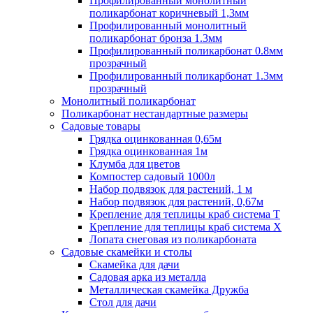
Профилированный монолитный
поликарбонат коричневый 1,3мм
Профилированный монолитный
поликарбонат бронза 1.3мм
Профилированный поликарбонат 0.8мм
прозрачный
Профилированный поликарбонат 1.3мм
прозрачный
Монолитный поликарбонат
Поликарбонат нестандартные размеры
Садовые товары
Грядка оцинкованная 0,65м
Грядка оцинкованная 1м
Клумба для цветов
Компостер садовый 1000л
Набор подвязок для растений, 1 м
Набор подвязок для растений, 0,67м
Крепление для теплицы краб система Т
Крепление для теплицы краб система Х
Лопата снеговая из поликарбоната
Садовые скамейки и столы
Скамейка для дачи
Садовая арка из металла
Металлическая скамейка Дружба
Стол для дачи