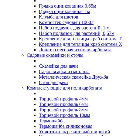
Грядка оцинкованная 0,65м
Грядка оцинкованная 1м
Клумба для цветов
Компостер садовый 1000л
Набор подвязок для растений, 1 м
Набор подвязок для растений, 0,67м
Крепление для теплицы краб система Т
Крепление для теплицы краб система Х
Лопата снеговая из поликарбоната
Садовые скамейки и столы
Скамейка для дачи
Садовая арка из металла
Металлическая скамейка Дружба
Стол для дачи
Комплектующие для поликарбоната
Торцевой профиль 4мм
Торцевой профиль 6мм
Торцевой профиль 8мм
Торцевой профиль 10мм
Термошайба
Термошайба силиконовая
Уплотнитель резиновый широкий