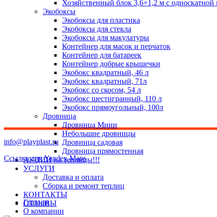
Хозяйственный блок 3,6×1,2 м с односкатной
Экобоксы
Экобоксы для пластика
Экобоксы для стекла
Экобоксы для макулатуры
Контейнер для масок и перчаток
Контейнер для батареек
Контейнер добрые крышечки
Экобокс квадратный, 46 л
Экобокс квадратный, 71л
Экобокс со скосом, 54 л
Экобокс шестигранный, 110 л
Экобокс прямоугольный, 100л
Дровница
Дровница Мини
Небольшие дровницы
info@playplast.ru
Дровница садовая
Дровница прямостенная
Ссылка для Yandex Maps
АКЦИИ на теплицы!!!
УСЛУГИ
Доставка и оплата
Сборка и ремонт теплиц
КОНТАКТЫ
Главная
ОТЗЫВЫ
О компании