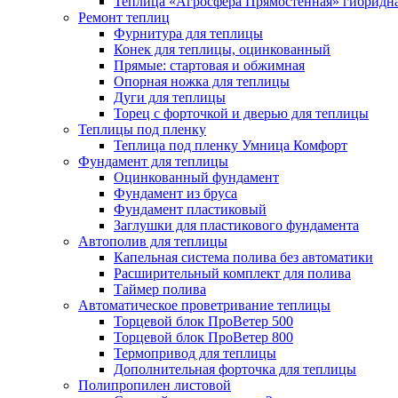
Теплица «Агросфера Прямостенная» гибридн
Ремонт теплиц
Фурнитура для теплицы
Конек для теплицы, оцинкованный
Прямые: стартовая и обжимная
Опорная ножка для теплицы
Дуги для теплицы
Торец с форточкой и дверью для теплицы
Теплицы под пленку
Теплица под пленку Умница Комфорт
Фундамент для теплицы
Оцинкованный фундамент
Фундамент из бруса
Фундамент пластиковый
Заглушки для пластикового фундамента
Автополив для теплицы
Капельная система полива без автоматики
Расширительный комплект для полива
Таймер полива
Автоматическое проветривание теплицы
Торцевой блок ПроВетер 500
Торцевой блок ПроВетер 800
Термопривод для теплицы
Дополнительная форточка для теплицы
Полипропилен листовой