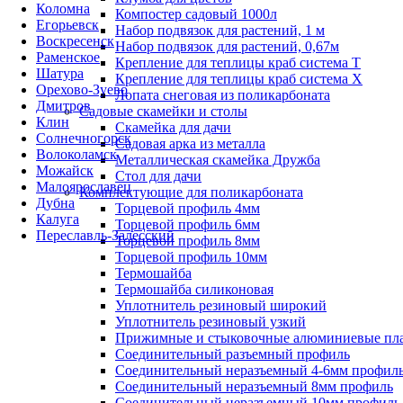
Коломна
Компостер садовый 1000л
Егорьевск
Набор подвязок для растений, 1 м
Воскресенск
Набор подвязок для растений, 0,67м
Раменское
Крепление для теплицы краб система Т
Шатура
Крепление для теплицы краб система Х
Орехово-Зуево
Лопата снеговая из поликарбоната
Дмитров
Садовые скамейки и столы
Клин
Скамейка для дачи
Солнечногорск
Садовая арка из металла
Волоколамск
Металлическая скамейка Дружба
Можайск
Стол для дачи
Малоярославец
Комплектующие для поликарбоната
Дубна
Торцевой профиль 4мм
Калуга
Торцевой профиль 6мм
Переславль-Залесский
Торцевой профиль 8мм
Торцевой профиль 10мм
Термошайба
Термошайба силиконовая
Уплотнитель резиновый широкий
Уплотнитель резиновый узкий
Прижимные и стыковочные алюминиевые пл
Соединительный разъемный профиль
Соединительный неразъемный 4-6мм профил
Соединительный неразъемный 8мм профиль
Соединительный неразъемный 10мм профиль