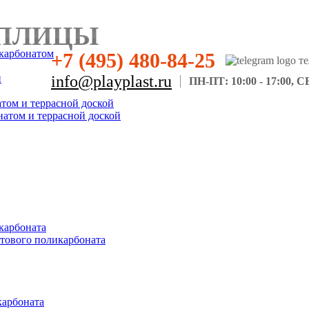
ПЛИЦЫ
карбонатом
+7 (495) 480-84-25
н
info@playplast.ru
ПН-ПТ: 10:00 - 17:00, СБ
атом и террасной доской
натом и террасной доской
карбоната
отового поликарбоната
карбоната