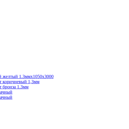
 желтый 1.3ммх1050х3000
 коричневый 1,3мм
 бронза 1.3мм
рачный
рачный