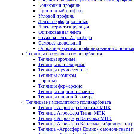
Коньковый профиль
Пристенный профиль
Угловой профиль
Лента перфорированная
Лента герметизирующая
Оцинкованная лента
Стяжная лента Агросфера
Саморез кровельный
Опора под крепеж профилированного полика
Теплицы из сотового поликарбоната
Теплицы арочные
Теплицы каплевидные
Теплицы прямостенные
Теплицы домиком
Парники
Теплицы фермерские
Теплицы шириной 2 метра
Теплицы шириной 3 метра
Теплицы из монолитного поликарбоната
Теплица Агросфера Престиж МПК
Теплица Агросфера Титан МПК
Теплица Агросфера Капелька МПК
Теплица Агросфера Капелька гибридное пок
Теплица «Агросфера Домик» с монолитным по