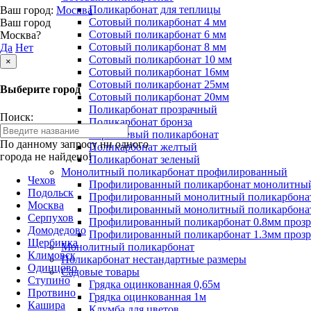
Поликарбонат для теплицы
Ваш город:
Москва
Сотовый поликарбонат 4 мм
Ваш город
Сотовый поликарбонат 6 мм
Москва?
Сотовый поликарбонат 8 мм
Да
Нет
Сотовый поликарбонат 10 мм
×
Сотовый поликарбонат 16мм
Сотовый поликарбонат 25мм
Выберите город
Сотовый поликарбонат 20мм
Поликарбонат прозрачный
Поиск:
Поликарбонат бронза
Коричневый поликарбонат
По данному запросу ни одного
Поликарбонат желтый
города не найдено!
Поликарбонат зеленый
Монолитный поликарбонат профилированный
Чехов
Профилированный поликарбонат монолитный
Подольск
Профилированный монолитный поликарбонат
Москва
Профилированный монолитный поликарбонат
Серпухов
Профилированный поликарбонат 0.8мм проз
Домодедово
Профилированный поликарбонат 1.3мм проз
Щербинка
Монолитный поликарбонат
Климовск
Поликарбонат нестандартные размеры
Одинцово
Садовые товары
Ступино
Грядка оцинкованная 0,65м
Протвино
Грядка оцинкованная 1м
Кашира
Клумба для цветов