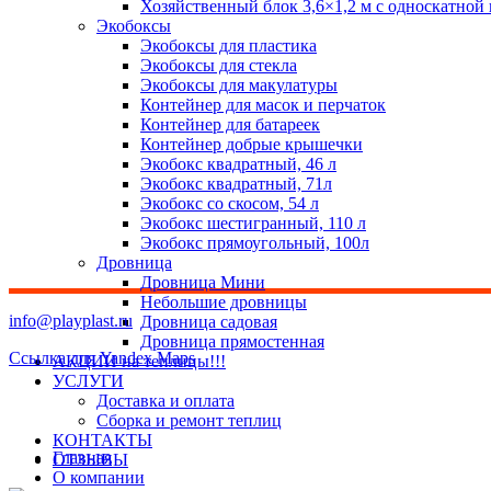
Хозяйственный блок 3,6×1,2 м с односкатной
Экобоксы
Экобоксы для пластика
Экобоксы для стекла
Экобоксы для макулатуры
Контейнер для масок и перчаток
Контейнер для батареек
Контейнер добрые крышечки
Экобокс квадратный, 46 л
Экобокс квадратный, 71л
Экобокс со скосом, 54 л
Экобокс шестигранный, 110 л
Экобокс прямоугольный, 100л
Дровница
Дровница Мини
Небольшие дровницы
info@playplast.ru
Дровница садовая
Дровница прямостенная
Ссылка для Yandex Maps
АКЦИИ на теплицы!!!
УСЛУГИ
Доставка и оплата
Сборка и ремонт теплиц
КОНТАКТЫ
Главная
ОТЗЫВЫ
О компании