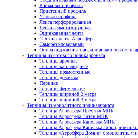
Коньковый профиль
Пристенный профиль
Угловой профиль
Лента перфорированная
Лента герметизирующая
Оцинкованная лента
Стяжная лента Агросфера
Саморез кровельный
Опора под крепеж профилированного полика
Теплицы из сотового поликарбоната
Теплицы арочные
Теплицы каплевидные
Теплицы прямостенные
Теплицы домиком
Парники
Теплицы фермерские
Теплицы шириной 2 метра
Теплицы шириной 3 метра
Теплицы из монолитного поликарбоната
Теплица Агросфера Престиж МПК
Теплица Агросфера Титан МПК
Теплица Агросфера Капелька МПК
Теплица Агросфера Капелька гибридное пок
Теплица «Агросфера Домик» с монолитным по