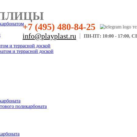
ПЛИЦЫ
карбонатом
+7 (495) 480-84-25
н
info@playplast.ru
ПН-ПТ: 10:00 - 17:00, СБ
атом и террасной доской
натом и террасной доской
карбоната
отового поликарбоната
карбоната