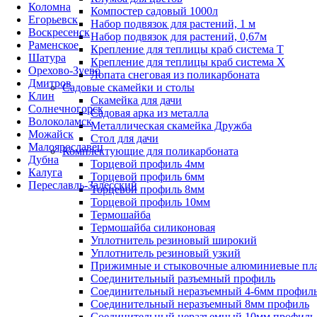
Коломна
Компостер садовый 1000л
Егорьевск
Набор подвязок для растений, 1 м
Воскресенск
Набор подвязок для растений, 0,67м
Раменское
Крепление для теплицы краб система Т
Шатура
Крепление для теплицы краб система Х
Орехово-Зуево
Лопата снеговая из поликарбоната
Дмитров
Садовые скамейки и столы
Клин
Скамейка для дачи
Солнечногорск
Садовая арка из металла
Волоколамск
Металлическая скамейка Дружба
Можайск
Стол для дачи
Малоярославец
Комплектующие для поликарбоната
Дубна
Торцевой профиль 4мм
Калуга
Торцевой профиль 6мм
Переславль-Залесский
Торцевой профиль 8мм
Торцевой профиль 10мм
Термошайба
Термошайба силиконовая
Уплотнитель резиновый широкий
Уплотнитель резиновый узкий
Прижимные и стыковочные алюминиевые пл
Соединительный разъемный профиль
Соединительный неразъемный 4-6мм профил
Соединительный неразъемный 8мм профиль
Соединительный неразъемный 10мм профиль