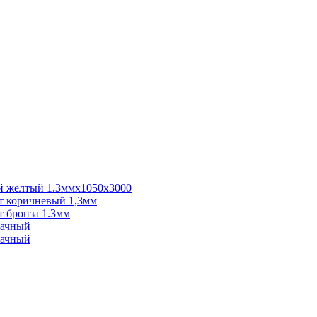
 желтый 1.3ммх1050х3000
 коричневый 1,3мм
 бронза 1.3мм
рачный
рачный