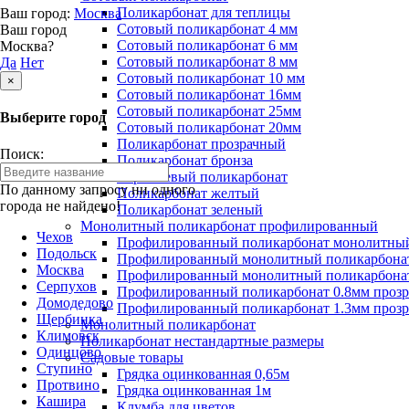
Поликарбонат для теплицы
Ваш город:
Москва
Сотовый поликарбонат 4 мм
Ваш город
Сотовый поликарбонат 6 мм
Москва?
Сотовый поликарбонат 8 мм
Да
Нет
Сотовый поликарбонат 10 мм
×
Сотовый поликарбонат 16мм
Сотовый поликарбонат 25мм
Выберите город
Сотовый поликарбонат 20мм
Поликарбонат прозрачный
Поиск:
Поликарбонат бронза
Коричневый поликарбонат
По данному запросу ни одного
Поликарбонат желтый
города не найдено!
Поликарбонат зеленый
Монолитный поликарбонат профилированный
Чехов
Профилированный поликарбонат монолитный
Подольск
Профилированный монолитный поликарбонат
Москва
Профилированный монолитный поликарбонат
Серпухов
Профилированный поликарбонат 0.8мм проз
Домодедово
Профилированный поликарбонат 1.3мм проз
Щербинка
Монолитный поликарбонат
Климовск
Поликарбонат нестандартные размеры
Одинцово
Садовые товары
Ступино
Грядка оцинкованная 0,65м
Протвино
Грядка оцинкованная 1м
Кашира
Клумба для цветов