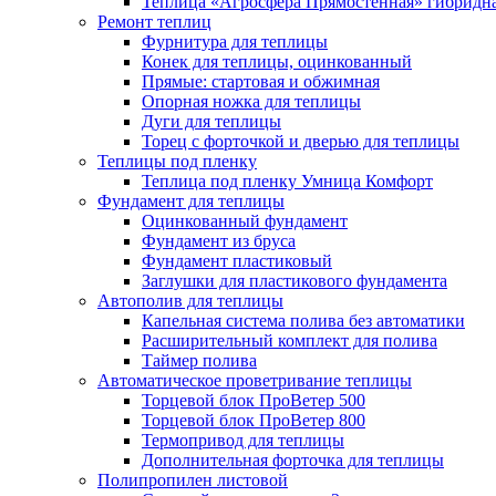
Теплица «Агросфера Прямостенная» гибридн
Ремонт теплиц
Фурнитура для теплицы
Конек для теплицы, оцинкованный
Прямые: стартовая и обжимная
Опорная ножка для теплицы
Дуги для теплицы
Торец с форточкой и дверью для теплицы
Теплицы под пленку
Теплица под пленку Умница Комфорт
Фундамент для теплицы
Оцинкованный фундамент
Фундамент из бруса
Фундамент пластиковый
Заглушки для пластикового фундамента
Автополив для теплицы
Капельная система полива без автоматики
Расширительный комплект для полива
Таймер полива
Автоматическое проветривание теплицы
Торцевой блок ПроВетер 500
Торцевой блок ПроВетер 800
Термопривод для теплицы
Дополнительная форточка для теплицы
Полипропилен листовой