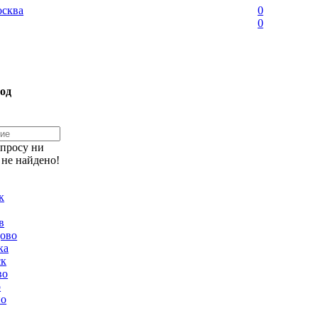
сква
0
0
од
апросу ни
 не найдено!
к
в
ово
ка
ск
во
о
но