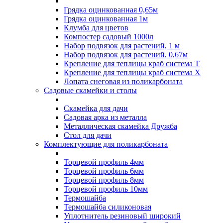
Грядка оцинкованная 0,65м
Грядка оцинкованная 1м
Клумба для цветов
Компостер садовый 1000л
Набор подвязок для растений, 1 м
Набор подвязок для растений, 0,67м
Крепление для теплицы краб система Т
Крепление для теплицы краб система Х
Лопата снеговая из поликарбоната
Садовые скамейки и столы
Скамейка для дачи
Садовая арка из металла
Металлическая скамейка Дружба
Стол для дачи
Комплектующие для поликарбоната
Торцевой профиль 4мм
Торцевой профиль 6мм
Торцевой профиль 8мм
Торцевой профиль 10мм
Термошайба
Термошайба силиконовая
Уплотнитель резиновый широкий