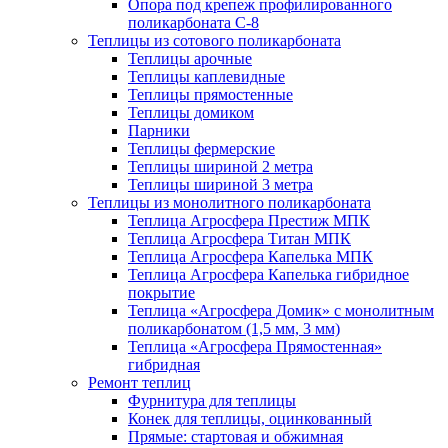
Опора под крепеж профилированного
поликарбоната С-8
Теплицы из сотового поликарбоната
Теплицы арочные
Теплицы каплевидные
Теплицы прямостенные
Теплицы домиком
Парники
Теплицы фермерские
Теплицы шириной 2 метра
Теплицы шириной 3 метра
Теплицы из монолитного поликарбоната
Теплица Агросфера Престиж МПК
Теплица Агросфера Титан МПК
Теплица Агросфера Капелька МПК
Теплица Агросфера Капелька гибридное
покрытие
Теплица «Агросфера Домик» с монолитным
поликарбонатом (1,5 мм, 3 мм)
Теплица «Агросфера Прямостенная»
гибридная
Ремонт теплиц
Фурнитура для теплицы
Конек для теплицы, оцинкованный
Прямые: стартовая и обжимная