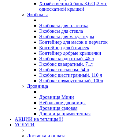
Хозяйственный блок 3,6×1,2 м с
односкатной крышей
Экобоксы
Экобоксы для пластика
Экобоксы для стекла
Экобоксы для макулатуры
Контейнер для масок и перчаток
Контейнер для батареек
Контейнер добрые крышечки
Экобокс квадратный, 46 л
Экобокс квадратный, 71л
Экобокс со скосом, 54 л
Экобокс шестигранный, 110 л
Экобокс прямоугольный, 100л
Дровница
Дровница Мини
Небольшие дровницы
Дровница садовая
Дровница прямостенная
АКЦИИ на теплицы!!!
УСЛУГИ
Доставка и оплата