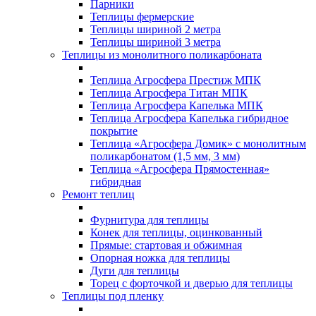
Парники
Теплицы фермерские
Теплицы шириной 2 метра
Теплицы шириной 3 метра
Теплицы из монолитного поликарбоната
Теплица Агросфера Престиж МПК
Теплица Агросфера Титан МПК
Теплица Агросфера Капелька МПК
Теплица Агросфера Капелька гибридное
покрытие
Теплица «Агросфера Домик» с монолитным
поликарбонатом (1,5 мм, 3 мм)
Теплица «Агросфера Прямостенная»
гибридная
Ремонт теплиц
Фурнитура для теплицы
Конек для теплицы, оцинкованный
Прямые: стартовая и обжимная
Опорная ножка для теплицы
Дуги для теплицы
Торец с форточкой и дверью для теплицы
Теплицы под пленку