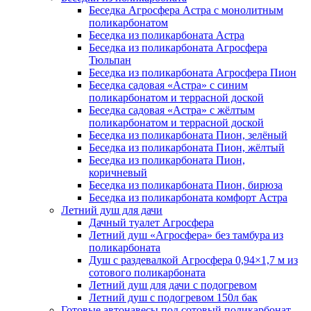
Беседка Агросфера Астра с монолитным
поликарбонатом
Беседка из поликарбоната Астра
Беседка из поликарбоната Агросфера
Тюльпан
Беседка из поликарбоната Агросфера Пион
Беседка садовая «Астра» с синим
поликарбонатом и террасной доской
Беседка садовая «Астра» с жёлтым
поликарбонатом и террасной доской
Беседка из поликарбоната Пион, зелёный
Беседка из поликарбоната Пион, жёлтый
Беседка из поликарбоната Пион,
коричневый
Беседка из поликарбоната Пион, бирюза
Беседка из поликарбоната комфорт Астра
Летний душ для дачи
Дачный туалет Агросфера
Летний душ «Агросфера» без тамбура из
поликарбоната
Душ с раздевалкой Агросфера 0,94×1,7 м из
сотового поликарбоната
Летний душ для дачи с подогревом
Летний душ с подогревом 150л бак
Готовые автонавесы под сотовый поликарбонат