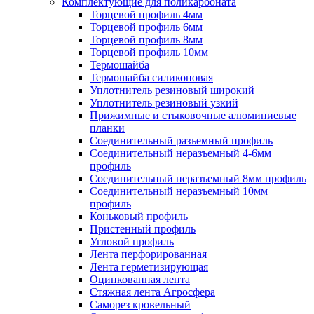
Комплектующие для поликарбоната
Торцевой профиль 4мм
Торцевой профиль 6мм
Торцевой профиль 8мм
Торцевой профиль 10мм
Термошайба
Термошайба силиконовая
Уплотнитель резиновый широкий
Уплотнитель резиновый узкий
Прижимные и стыковочные алюминиевые
планки
Соединительный разъемный профиль
Соединительный неразъемный 4-6мм
профиль
Соединительный неразъемный 8мм профиль
Соединительный неразъемный 10мм
профиль
Коньковый профиль
Пристенный профиль
Угловой профиль
Лента перфорированная
Лента герметизирующая
Оцинкованная лента
Стяжная лента Агросфера
Саморез кровельный