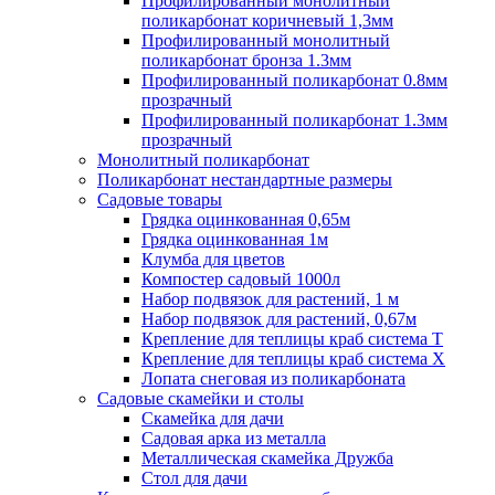
Профилированный монолитный
поликарбонат коричневый 1,3мм
Профилированный монолитный
поликарбонат бронза 1.3мм
Профилированный поликарбонат 0.8мм
прозрачный
Профилированный поликарбонат 1.3мм
прозрачный
Монолитный поликарбонат
Поликарбонат нестандартные размеры
Садовые товары
Грядка оцинкованная 0,65м
Грядка оцинкованная 1м
Клумба для цветов
Компостер садовый 1000л
Набор подвязок для растений, 1 м
Набор подвязок для растений, 0,67м
Крепление для теплицы краб система Т
Крепление для теплицы краб система Х
Лопата снеговая из поликарбоната
Садовые скамейки и столы
Скамейка для дачи
Садовая арка из металла
Металлическая скамейка Дружба
Стол для дачи