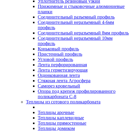
Уплотнитель резиновый узкий
Прижимные и стыковочные алюминиевые
планки
Соединительный разъемный профиль
Соединительный неразъемный 4-6мм
профиль
Соединительный неразъемный 8мм профиль
Соединительный неразъемный 10мм
профиль
Коньковый профиль
Пристенный профиль
Угловой профиль
Лента перфорированная
Лента герметизирующая
Оцинкованная лента
Стяжная лента Агросфера
Саморез кровельный
Опора под крепеж профилированного
поликарбоната С-8
Теплицы из сотового поликарбоната
Теплицы арочные
Теплицы каплевидные
Теплицы прямостенные
Теплицы домиком