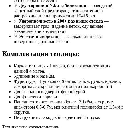
фитофторы и плесени
✅
Двусторонняя УФ-стабилизация
— заводской
защитный слой предотвращает пожелтение и
растрескивание на протяжении 10–15 лет
✅
Ударопрочность в 200+ раз выше стекла
—
выдерживает град, падение веток, случайные
механические воздействия
✅
Эстетичный дизайн
— гладкая глянцевая
поверхность, ровные стыки.
Комплектация теплицы
:
Каркас теплицы - 1 штука, базовая комплектация
длиной 4 метра.
Удлинение к базе 2м.
Фурнитура - 1 упаковка (болты, гайки, ручки, крючки,
саморезы для крепления сотового поликарбоната)
Две распашные двери с фурнитурой.
Две форточки в двери.
Панели сотового поликарбоната 2,1x6м, в скрутке
диаметром 0,5-0,7м, монолитный поликарбонат 1.5мм в
скрутке.
Инструкция с заводской гарантией 1 штука.
Технические характеристики