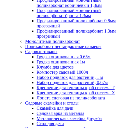
Профилированный монолитный
поликарбонат коричневый 1,3мм
Профилированный монолитный
поликарбонат бронза 1.3мм
Профилированный поликарбонат 0.8мм
прозрачный
Профилированный поликарбонат 1.3мм
прозрачный
Монолитный поликарбонат
Поликарбонат нестандартные размеры
Садовые товары
Грядка оцинкованная 0,65м
Грядка оцинкованная 1м
Клумба для цветов
Компостер садовый 1000л
Набор подвязок для растений, 1 м
Набор подвязок для растений, 0,67м
Крепление для теплицы краб система Т
Крепление для теплицы краб система Х
Лопата снеговая из поликарбоната
Садовые скамейки и столы
Скамейка для дачи
Садовая арка из металла
Металлическая скамейка Дружба
Стол для дачи