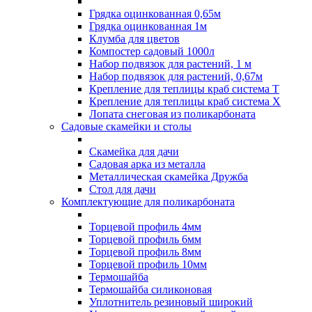
Грядка оцинкованная 0,65м
Грядка оцинкованная 1м
Клумба для цветов
Компостер садовый 1000л
Набор подвязок для растений, 1 м
Набор подвязок для растений, 0,67м
Крепление для теплицы краб система Т
Крепление для теплицы краб система Х
Лопата снеговая из поликарбоната
Садовые скамейки и столы
Скамейка для дачи
Садовая арка из металла
Металлическая скамейка Дружба
Стол для дачи
Комплектующие для поликарбоната
Торцевой профиль 4мм
Торцевой профиль 6мм
Торцевой профиль 8мм
Торцевой профиль 10мм
Термошайба
Термошайба силиконовая
Уплотнитель резиновый широкий