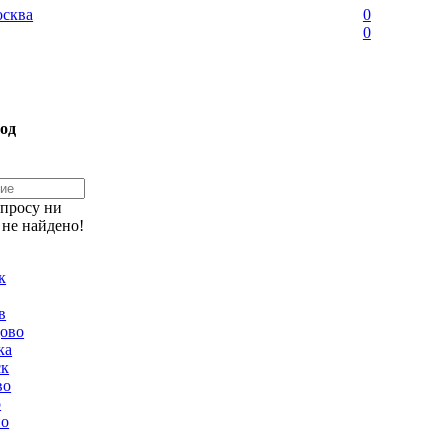
сква
0
0
од
апросу ни
 не найдено!
к
в
ово
ка
ск
во
о
но