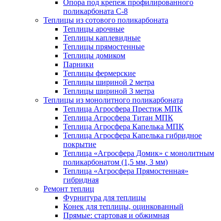
Опора под крепеж профилированного
поликарбоната С-8
Теплицы из сотового поликарбоната
Теплицы арочные
Теплицы каплевидные
Теплицы прямостенные
Теплицы домиком
Парники
Теплицы фермерские
Теплицы шириной 2 метра
Теплицы шириной 3 метра
Теплицы из монолитного поликарбоната
Теплица Агросфера Престиж МПК
Теплица Агросфера Титан МПК
Теплица Агросфера Капелька МПК
Теплица Агросфера Капелька гибридное
покрытие
Теплица «Агросфера Домик» с монолитным
поликарбонатом (1,5 мм, 3 мм)
Теплица «Агросфера Прямостенная»
гибридная
Ремонт теплиц
Фурнитура для теплицы
Конек для теплицы, оцинкованный
Прямые: стартовая и обжимная