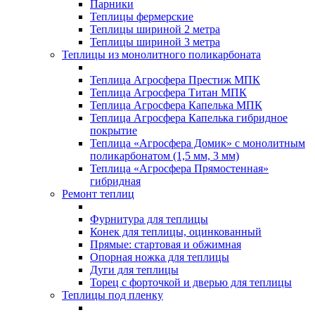
Парники
Теплицы фермерские
Теплицы шириной 2 метра
Теплицы шириной 3 метра
Теплицы из монолитного поликарбоната
Теплица Агросфера Престиж МПК
Теплица Агросфера Титан МПК
Теплица Агросфера Капелька МПК
Теплица Агросфера Капелька гибридное
покрытие
Теплица «Агросфера Домик» с монолитным
поликарбонатом (1,5 мм, 3 мм)
Теплица «Агросфера Прямостенная»
гибридная
Ремонт теплиц
Фурнитура для теплицы
Конек для теплицы, оцинкованный
Прямые: стартовая и обжимная
Опорная ножка для теплицы
Дуги для теплицы
Торец с форточкой и дверью для теплицы
Теплицы под пленку