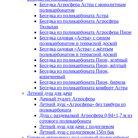
Беседка Агросфера Астра с монолитным
поликарбонатом
Беседка из поликарбоната Астра
Беседка из поликарбоната Агросфера
Тюльпан
Беседка из поликарбоната Агросфера Пион
Беседка садовая «Астра» с синим
поликарбонатом и террасной доской
Беседка садовая «Астра» с жёлтым
поликарбонатом и террасной доской
Беседка из поликарбоната Пион, зелёный
Беседка из поликарбоната Пион, жёлтый
Беседка из поликарбоната Пион,
коричневый
Беседка из поликарбоната Пион, бирюза
Беседка из поликарбоната комфорт Астра
Летний душ для дачи
Дачный туалет Агросфера
Летний душ «Агросфера» без тамбура из
поликарбоната
Душ с раздевалкой Агросфера 0,94×1,7 м из
сотового поликарбоната
Летний душ для дачи с подогревом
Летний душ с подогревом 150л бак
Готовые автонавесы под сотовый поликарбонат