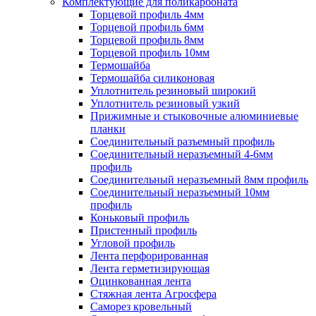
Комплектующие для поликарбоната
Торцевой профиль 4мм
Торцевой профиль 6мм
Торцевой профиль 8мм
Торцевой профиль 10мм
Термошайба
Термошайба силиконовая
Уплотнитель резиновый широкий
Уплотнитель резиновый узкий
Прижимные и стыковочные алюминиевые
планки
Соединительный разъемный профиль
Соединительный неразъемный 4-6мм
профиль
Соединительный неразъемный 8мм профиль
Соединительный неразъемный 10мм
профиль
Коньковый профиль
Пристенный профиль
Угловой профиль
Лента перфорированная
Лента герметизирующая
Оцинкованная лента
Стяжная лента Агросфера
Саморез кровельный