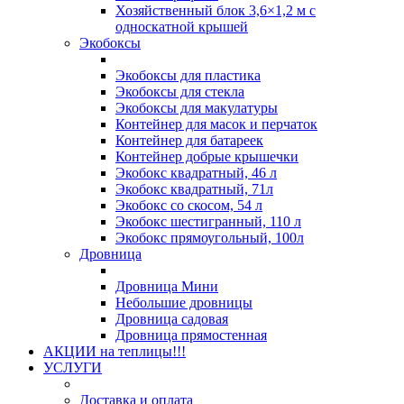
Хозяйственный блок 3,6×1,2 м с
односкатной крышей
Экобоксы
Экобоксы для пластика
Экобоксы для стекла
Экобоксы для макулатуры
Контейнер для масок и перчаток
Контейнер для батареек
Контейнер добрые крышечки
Экобокс квадратный, 46 л
Экобокс квадратный, 71л
Экобокс со скосом, 54 л
Экобокс шестигранный, 110 л
Экобокс прямоугольный, 100л
Дровница
Дровница Мини
Небольшие дровницы
Дровница садовая
Дровница прямостенная
АКЦИИ на теплицы!!!
УСЛУГИ
Доставка и оплата