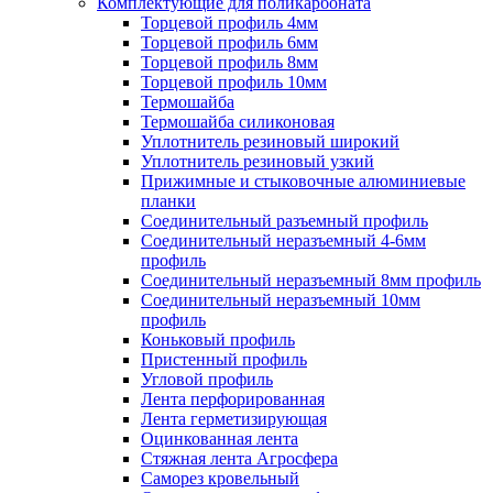
Комплектующие для поликарбоната
Торцевой профиль 4мм
Торцевой профиль 6мм
Торцевой профиль 8мм
Торцевой профиль 10мм
Термошайба
Термошайба силиконовая
Уплотнитель резиновый широкий
Уплотнитель резиновый узкий
Прижимные и стыковочные алюминиевые
планки
Соединительный разъемный профиль
Соединительный неразъемный 4-6мм
профиль
Соединительный неразъемный 8мм профиль
Соединительный неразъемный 10мм
профиль
Коньковый профиль
Пристенный профиль
Угловой профиль
Лента перфорированная
Лента герметизирующая
Оцинкованная лента
Стяжная лента Агросфера
Саморез кровельный