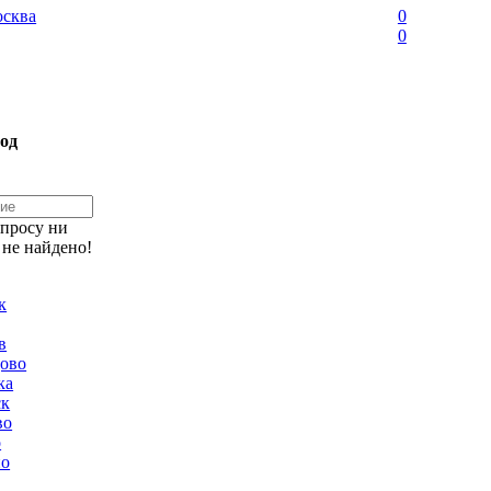
сква
0
0
од
апросу ни
 не найдено!
к
в
ово
ка
ск
во
о
но