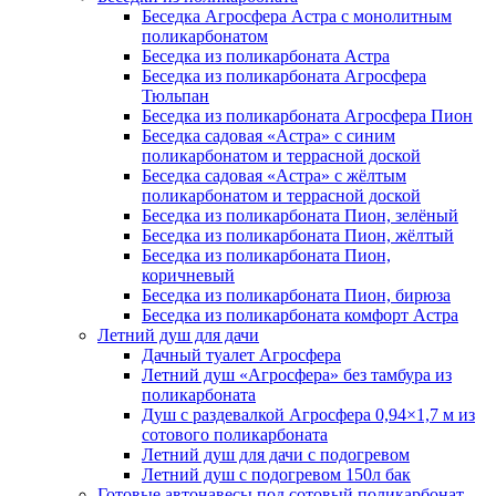
Беседка Агросфера Астра с монолитным
поликарбонатом
Беседка из поликарбоната Астра
Беседка из поликарбоната Агросфера
Тюльпан
Беседка из поликарбоната Агросфера Пион
Беседка садовая «Астра» с синим
поликарбонатом и террасной доской
Беседка садовая «Астра» с жёлтым
поликарбонатом и террасной доской
Беседка из поликарбоната Пион, зелёный
Беседка из поликарбоната Пион, жёлтый
Беседка из поликарбоната Пион,
коричневый
Беседка из поликарбоната Пион, бирюза
Беседка из поликарбоната комфорт Астра
Летний душ для дачи
Дачный туалет Агросфера
Летний душ «Агросфера» без тамбура из
поликарбоната
Душ с раздевалкой Агросфера 0,94×1,7 м из
сотового поликарбоната
Летний душ для дачи с подогревом
Летний душ с подогревом 150л бак
Готовые автонавесы под сотовый поликарбонат