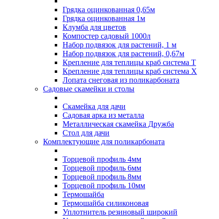
Грядка оцинкованная 0,65м
Грядка оцинкованная 1м
Клумба для цветов
Компостер садовый 1000л
Набор подвязок для растений, 1 м
Набор подвязок для растений, 0,67м
Крепление для теплицы краб система Т
Крепление для теплицы краб система Х
Лопата снеговая из поликарбоната
Садовые скамейки и столы
Скамейка для дачи
Садовая арка из металла
Металлическая скамейка Дружба
Стол для дачи
Комплектующие для поликарбоната
Торцевой профиль 4мм
Торцевой профиль 6мм
Торцевой профиль 8мм
Торцевой профиль 10мм
Термошайба
Термошайба силиконовая
Уплотнитель резиновый широкий