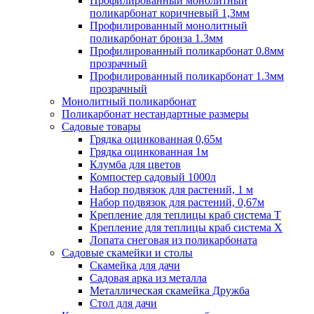
Профилированный монолитный
поликарбонат коричневый 1,3мм
Профилированный монолитный
поликарбонат бронза 1.3мм
Профилированный поликарбонат 0.8мм
прозрачный
Профилированный поликарбонат 1.3мм
прозрачный
Монолитный поликарбонат
Поликарбонат нестандартные размеры
Садовые товары
Грядка оцинкованная 0,65м
Грядка оцинкованная 1м
Клумба для цветов
Компостер садовый 1000л
Набор подвязок для растений, 1 м
Набор подвязок для растений, 0,67м
Крепление для теплицы краб система Т
Крепление для теплицы краб система Х
Лопата снеговая из поликарбоната
Садовые скамейки и столы
Скамейка для дачи
Садовая арка из металла
Металлическая скамейка Дружба
Стол для дачи