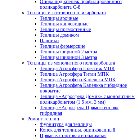
Опора под крепеж профилированного
поликарбоната С-8
Теплицы из сотового поликарбоната
Теплицы арочные
Теплицы каплевидные
Теплицы прямостенные
Теплицы домиком
Парники
Теплицы фермерские
Теплицы шириной 2 метра
Теплицы шириной 3 метра
Теплицы из монолитного поликарбоната
Теплица Агросфера Престиж МПК
Теплица Агросфера Титан МПК
Теплица Агросфера Капелька МПК
Теплица Агросфера Капелька гибридное
покрытие
Теплица «Агросфера Домик» с монолитным
поликарбонатом (1,5 мм, 3 мм)
Теплица «Агросфера Прямостенная»
гибридная
Ремонт теплиц
Фурнитура для теплицы
Конек для теплицы, оцинкованный
Прямые: стартовая и обжимная