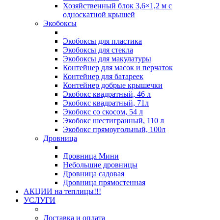
Хозяйственный блок 3,6×1,2 м с
односкатной крышей
Экобоксы
Экобоксы для пластика
Экобоксы для стекла
Экобоксы для макулатуры
Контейнер для масок и перчаток
Контейнер для батареек
Контейнер добрые крышечки
Экобокс квадратный, 46 л
Экобокс квадратный, 71л
Экобокс со скосом, 54 л
Экобокс шестигранный, 110 л
Экобокс прямоугольный, 100л
Дровница
Дровница Мини
Небольшие дровницы
Дровница садовая
Дровница прямостенная
АКЦИИ на теплицы!!!
УСЛУГИ
Доставка и оплата