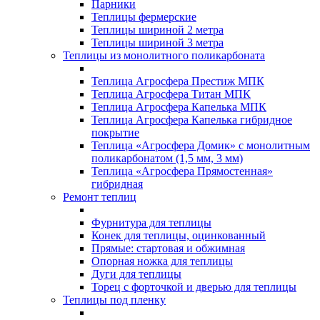
Парники
Теплицы фермерские
Теплицы шириной 2 метра
Теплицы шириной 3 метра
Теплицы из монолитного поликарбоната
Теплица Агросфера Престиж МПК
Теплица Агросфера Титан МПК
Теплица Агросфера Капелька МПК
Теплица Агросфера Капелька гибридное
покрытие
Теплица «Агросфера Домик» с монолитным
поликарбонатом (1,5 мм, 3 мм)
Теплица «Агросфера Прямостенная»
гибридная
Ремонт теплиц
Фурнитура для теплицы
Конек для теплицы, оцинкованный
Прямые: стартовая и обжимная
Опорная ножка для теплицы
Дуги для теплицы
Торец с форточкой и дверью для теплицы
Теплицы под пленку