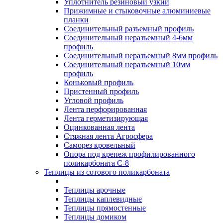
Уплотнитель резиновый узкий
Прижимные и стыковочные алюминиевые
планки
Соединительный разъемный профиль
Соединительный неразъемный 4-6мм
профиль
Соединительный неразъемный 8мм профиль
Соединительный неразъемный 10мм
профиль
Коньковый профиль
Пристенный профиль
Угловой профиль
Лента перфорированная
Лента герметизирующая
Оцинкованная лента
Стяжная лента Агросфера
Саморез кровельный
Опора под крепеж профилированного
поликарбоната С-8
Теплицы из сотового поликарбоната
Теплицы арочные
Теплицы каплевидные
Теплицы прямостенные
Теплицы домиком