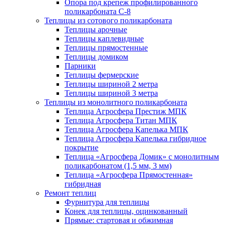
Опора под крепеж профилированного
поликарбоната С-8
Теплицы из сотового поликарбоната
Теплицы арочные
Теплицы каплевидные
Теплицы прямостенные
Теплицы домиком
Парники
Теплицы фермерские
Теплицы шириной 2 метра
Теплицы шириной 3 метра
Теплицы из монолитного поликарбоната
Теплица Агросфера Престиж МПК
Теплица Агросфера Титан МПК
Теплица Агросфера Капелька МПК
Теплица Агросфера Капелька гибридное
покрытие
Теплица «Агросфера Домик» с монолитным
поликарбонатом (1,5 мм, 3 мм)
Теплица «Агросфера Прямостенная»
гибридная
Ремонт теплиц
Фурнитура для теплицы
Конек для теплицы, оцинкованный
Прямые: стартовая и обжимная