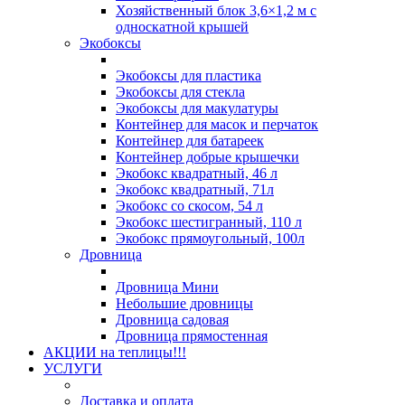
Хозяйственный блок 3,6×1,2 м с
односкатной крышей
Экобоксы
Экобоксы для пластика
Экобоксы для стекла
Экобоксы для макулатуры
Контейнер для масок и перчаток
Контейнер для батареек
Контейнер добрые крышечки
Экобокс квадратный, 46 л
Экобокс квадратный, 71л
Экобокс со скосом, 54 л
Экобокс шестигранный, 110 л
Экобокс прямоугольный, 100л
Дровница
Дровница Мини
Небольшие дровницы
Дровница садовая
Дровница прямостенная
АКЦИИ на теплицы!!!
УСЛУГИ
Доставка и оплата