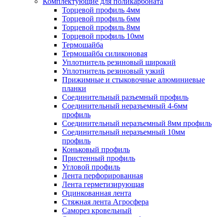
Комплектующие для поликарбоната
Торцевой профиль 4мм
Торцевой профиль 6мм
Торцевой профиль 8мм
Торцевой профиль 10мм
Термошайба
Термошайба силиконовая
Уплотнитель резиновый широкий
Уплотнитель резиновый узкий
Прижимные и стыковочные алюминиевые
планки
Соединительный разъемный профиль
Соединительный неразъемный 4-6мм
профиль
Соединительный неразъемный 8мм профиль
Соединительный неразъемный 10мм
профиль
Коньковый профиль
Пристенный профиль
Угловой профиль
Лента перфорированная
Лента герметизирующая
Оцинкованная лента
Стяжная лента Агросфера
Саморез кровельный