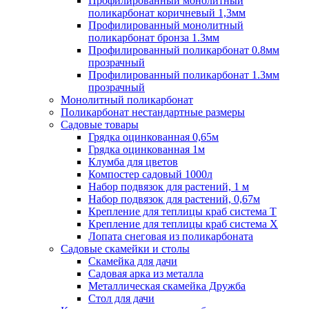
Профилированный монолитный
поликарбонат коричневый 1,3мм
Профилированный монолитный
поликарбонат бронза 1.3мм
Профилированный поликарбонат 0.8мм
прозрачный
Профилированный поликарбонат 1.3мм
прозрачный
Монолитный поликарбонат
Поликарбонат нестандартные размеры
Садовые товары
Грядка оцинкованная 0,65м
Грядка оцинкованная 1м
Клумба для цветов
Компостер садовый 1000л
Набор подвязок для растений, 1 м
Набор подвязок для растений, 0,67м
Крепление для теплицы краб система Т
Крепление для теплицы краб система Х
Лопата снеговая из поликарбоната
Садовые скамейки и столы
Скамейка для дачи
Садовая арка из металла
Металлическая скамейка Дружба
Стол для дачи