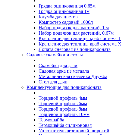
Грядка оцинкованная 0,65м
Грядка оцинкованная 1м
Клумба для цветов
Компостер садовый 1000л
Набор подвязок для растений, 1 м
Набор подвязок для растений, 0,67м
Крепление для теплицы краб система Т
Крепление для теплицы краб система Х
Лопата снеговая из поликарбоната
Садовые скамейки и столы
Скамейка для дачи
Садовая арка из металла
Металлическая скамейка Дружба
Стол для дачи
Комплектующие для поликарбоната
Торцевой профиль 4мм
Торцевой профиль 6мм
Торцевой профиль 8мм
Торцевой профиль 10мм
Термошайба
Термошайба силиконовая
Уплотнитель резиновый широкий