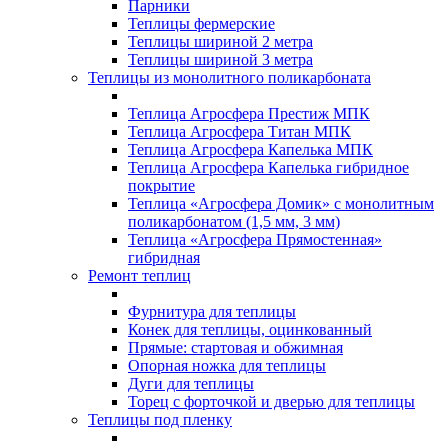
Парники
Теплицы фермерские
Теплицы шириной 2 метра
Теплицы шириной 3 метра
Теплицы из монолитного поликарбоната
Теплица Агросфера Престиж МПК
Теплица Агросфера Титан МПК
Теплица Агросфера Капелька МПК
Теплица Агросфера Капелька гибридное
покрытие
Теплица «Агросфера Домик» с монолитным
поликарбонатом (1,5 мм, 3 мм)
Теплица «Агросфера Прямостенная»
гибридная
Ремонт теплиц
Фурнитура для теплицы
Конек для теплицы, оцинкованный
Прямые: стартовая и обжимная
Опорная ножка для теплицы
Дуги для теплицы
Торец с форточкой и дверью для теплицы
Теплицы под пленку