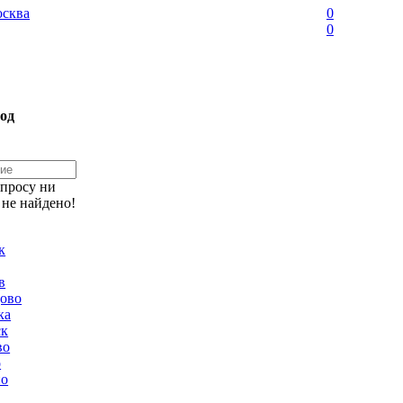
сква
0
0
од
апросу ни
 не найдено!
к
в
ово
ка
ск
во
о
но