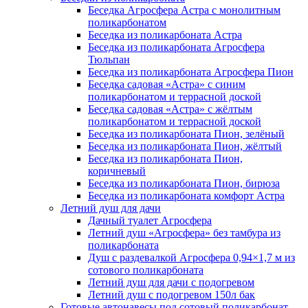
Беседка Агросфера Астра с монолитным
поликарбонатом
Беседка из поликарбоната Астра
Беседка из поликарбоната Агросфера
Тюльпан
Беседка из поликарбоната Агросфера Пион
Беседка садовая «Астра» с синим
поликарбонатом и террасной доской
Беседка садовая «Астра» с жёлтым
поликарбонатом и террасной доской
Беседка из поликарбоната Пион, зелёный
Беседка из поликарбоната Пион, жёлтый
Беседка из поликарбоната Пион,
коричневый
Беседка из поликарбоната Пион, бирюза
Беседка из поликарбоната комфорт Астра
Летний душ для дачи
Дачный туалет Агросфера
Летний душ «Агросфера» без тамбура из
поликарбоната
Душ с раздевалкой Агросфера 0,94×1,7 м из
сотового поликарбоната
Летний душ для дачи с подогревом
Летний душ с подогревом 150л бак
Готовые автонавесы под сотовый поликарбонат