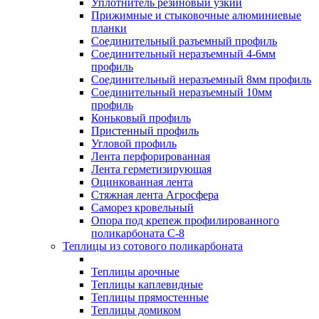
Уплотнитель резиновый узкий
Прижимные и стыковочные алюминиевые
планки
Соединительный разъемный профиль
Соединительный неразъемный 4-6мм
профиль
Соединительный неразъемный 8мм профиль
Соединительный неразъемный 10мм
профиль
Коньковый профиль
Пристенный профиль
Угловой профиль
Лента перфорированная
Лента герметизирующая
Оцинкованная лента
Стяжная лента Агросфера
Саморез кровельный
Опора под крепеж профилированного
поликарбоната С-8
Теплицы из сотового поликарбоната
Теплицы арочные
Теплицы каплевидные
Теплицы прямостенные
Теплицы домиком