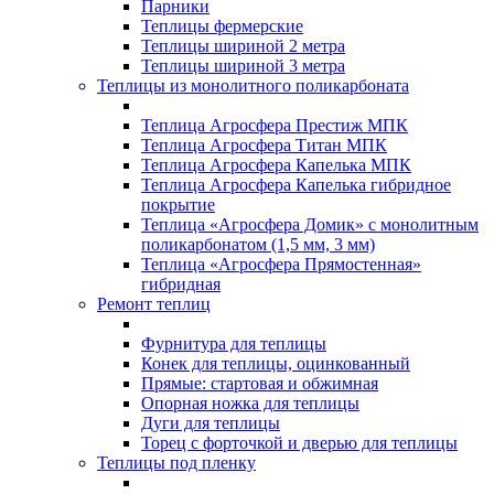
Парники
Теплицы фермерские
Теплицы шириной 2 метра
Теплицы шириной 3 метра
Теплицы из монолитного поликарбоната
Теплица Агросфера Престиж МПК
Теплица Агросфера Титан МПК
Теплица Агросфера Капелька МПК
Теплица Агросфера Капелька гибридное
покрытие
Теплица «Агросфера Домик» с монолитным
поликарбонатом (1,5 мм, 3 мм)
Теплица «Агросфера Прямостенная»
гибридная
Ремонт теплиц
Фурнитура для теплицы
Конек для теплицы, оцинкованный
Прямые: стартовая и обжимная
Опорная ножка для теплицы
Дуги для теплицы
Торец с форточкой и дверью для теплицы
Теплицы под пленку