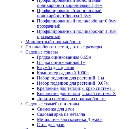
Профилированный монолитный
поликарбонат коричневый 1,3мм
Профилированный монолитный
поликарбонат бронза 1.3мм
Профилированный поликарбонат 0.8мм
прозрачный
Профилированный поликарбонат 1.3мм
прозрачный
Монолитный поликарбонат
Поликарбонат нестандартные размеры
Садовые товары
Грядка оцинкованная 0,65м
Грядка оцинкованная 1м
Клумба для цветов
Компостер садовый 1000л
Набор подвязок для растений, 1 м
Набор подвязок для растений, 0,67м
Крепление для теплицы краб система Т
Крепление для теплицы краб система Х
Лопата снеговая из поликарбоната
Садовые скамейки и столы
Скамейка для дачи
Садовая арка из металла
Металлическая скамейка Дружба
Стол для дачи