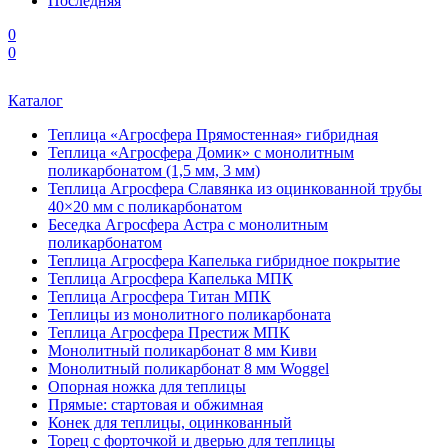
Последняя
0
0
Каталог
Теплица «Агросфера Прямостенная» гибридная
Теплица «Агросфера Домик» с монолитным
поликарбонатом (1,5 мм, 3 мм)
Теплица Агросфера Славянка из оцинкованной трубы
40×20 мм с поликарбонатом
Беседка Агросфера Астра с монолитным
поликарбонатом
Теплица Агросфера Капелька гибридное покрытие
Теплица Агросфера Капелька МПК
Теплица Агросфера Титан МПК
Теплицы из монолитного поликарбоната
Теплица Агросфера Престиж МПК
Монолитный поликарбонат 8 мм Киви
Монолитный поликарбонат 8 мм Woggel
Опорная ножка для теплицы
Прямые: стартовая и обжимная
Конек для теплицы, оцинкованный
Торец с форточкой и дверью для теплицы