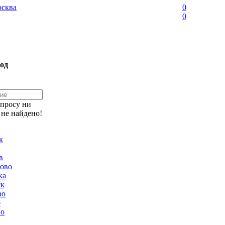
сква
0
0
од
апросу ни
 не найдено!
к
в
ово
ка
ск
во
о
но