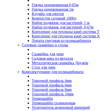
Грядка оцинкованная 0,65м
Грядка оцинкованная 1м
Клумба для цветов
Компостер садовый 1000л
Набор подвязок для растений, 1 м
Набор подвязок для растений, 0,67м
Крепление для теплицы краб система Т
Крепление для теплицы краб система Х
Лопата снеговая из поликарбоната
Садовые скамейки и столы
Скамейка для дачи
Садовая арка из металла
Металлическая скамейка Дружба
Стол для дачи
Комплектующие для поликарбоната
Торцевой профиль 4мм
Торцевой профиль 6мм
Торцевой профиль 8мм
Торцевой профиль 10мм
Термошайба
Термошайба силиконовая
Уплотнитель резиновый широкий