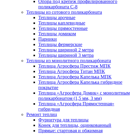
Опора под крепеж профилированного
поликарбоната С-8
Теплицы из сотового поликарбоната
Теплицы арочные
Теплицы каплевидные
Теплицы прямостенные
Теплицы домиком
Парники
Теплицы фермерские
Теплицы шириной 2 метра
Теплицы шириной 3 метра
Теплицы из монолитного поликарбоната
Теплица Агросфера Престиж МПК
Теплица Агросфера Титан МПК
Теплица Агросфера Капелька МПК
Теплица Агросфера Капелька гибридное
покрытие
Теплица «Агросфера Домик» с монолитным
поликарбонатом (1,5 мм, 3 мм)
Теплица «Агросфера Прямостенная»
гибридная
Ремонт теплиц
Фурнитура для теплицы
Конек для теплицы, оцинкованный
Прямые: стартовая и обжимная