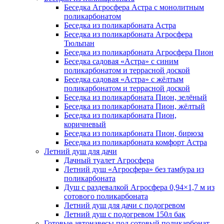
Беседка Агросфера Астра с монолитным
поликарбонатом
Беседка из поликарбоната Астра
Беседка из поликарбоната Агросфера
Тюльпан
Беседка из поликарбоната Агросфера Пион
Беседка садовая «Астра» с синим
поликарбонатом и террасной доской
Беседка садовая «Астра» с жёлтым
поликарбонатом и террасной доской
Беседка из поликарбоната Пион, зелёный
Беседка из поликарбоната Пион, жёлтый
Беседка из поликарбоната Пион,
коричневый
Беседка из поликарбоната Пион, бирюза
Беседка из поликарбоната комфорт Астра
Летний душ для дачи
Дачный туалет Агросфера
Летний душ «Агросфера» без тамбура из
поликарбоната
Душ с раздевалкой Агросфера 0,94×1,7 м из
сотового поликарбоната
Летний душ для дачи с подогревом
Летний душ с подогревом 150л бак
Готовые автонавесы под сотовый поликарбонат