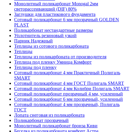
Монолитный поликарбонат Monogal 2мм
светорассеивающий (DIF) 80%
Заглушки для пластикового фундамента
Сотовый поликарбонат 6 мм прозрачный GOLDEN
PLAST
Поликарбонат нестандартные размеры
Уплотнитель резиновый узкий
Парник Надежный
Теплицы из сотового поликарбоната
Теплицы
Теплицы из поликарбоната от производителя
Теплица под пленку Умница Комфорт
Теплицы под пленку
Сотовый поликарбонат 4 мм Практичный Полигаль
SMART
Сотовый поликарбонат 4 мм ГОСТ Полигаль SMART
Сотовый поликарбонат 4 мм Колибри Полигаль SMART
Сотовый поликарбонат прозрачный 4 мм, усиленный
Сотовый поликарбонат 6 мм прозрачный, усиленный
Сотовый поликарбонат 4 мм прозрачный, Полигаль
ГОСТ
Лопата снеговая из поликарбоната
Поликарбонат прозрачный
Монолитный поликарбонат бронза Киви
Беседка из поликарбоната комфорт Астра