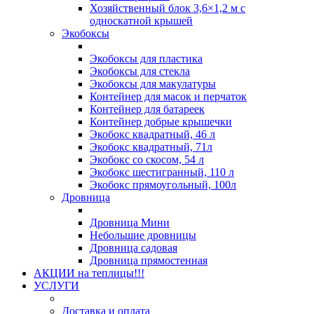
Хозяйственный блок 3,6×1,2 м с
односкатной крышей
Экобоксы
Экобоксы для пластика
Экобоксы для стекла
Экобоксы для макулатуры
Контейнер для масок и перчаток
Контейнер для батареек
Контейнер добрые крышечки
Экобокс квадратный, 46 л
Экобокс квадратный, 71л
Экобокс со скосом, 54 л
Экобокс шестигранный, 110 л
Экобокс прямоугольный, 100л
Дровница
Дровница Мини
Небольшие дровницы
Дровница садовая
Дровница прямостенная
АКЦИИ на теплицы!!!
УСЛУГИ
Доставка и оплата