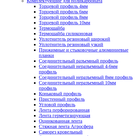
Комплектующие для поликарбоната
Торцевой профиль 4мм
Торцевой профиль 6мм
Торцевой профиль 8мм
Торцевой профиль 10мм
Термошайба
Термошайба силиконовая
Уплотнитель резиновый широкий
Уплотнитель резиновый узкий
Прижимные и стыковочные алюминиевые
планки
Соединительный разъемный профиль
Соединительный неразъемный 4-6мм
профиль
Соединительный неразъемный 8мм профиль
Соединительный неразъемный 10мм
профиль
Коньковый профиль
Пристенный профиль
Угловой профиль
Лента перфорированная
Лента герметизирующая
Оцинкованная лента
Стяжная лента Агросфера
Саморез кровельный