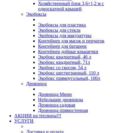
Хозяйственный блок 3,6×1,2 м с
односкатной крышей
Экобоксы
Экобоксы для пластика
Экобоксы для стекла
Экобоксы для макулатуры
Контейнер для масок и перчаток
Контейнер для батареек
Контейнер добрые крышечки
Экобокс квадратный, 46 л
Экобокс квадратный, 71л
Экобокс со скосом, 54 л
Экобокс шестигранный, 110 л
Экобокс прямоугольный, 100л
Дровница
Дровница Мини
Небольшие дровницы
Дровница садовая
Дровница прямостенная
АКЦИИ на теплицы!!!
УСЛУГИ
Доставка и оплата