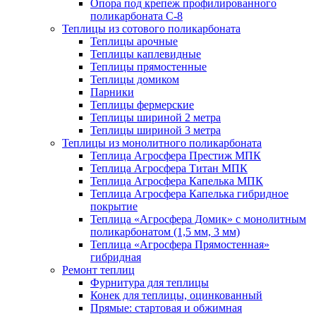
Опора под крепеж профилированного
поликарбоната С-8
Теплицы из сотового поликарбоната
Теплицы арочные
Теплицы каплевидные
Теплицы прямостенные
Теплицы домиком
Парники
Теплицы фермерские
Теплицы шириной 2 метра
Теплицы шириной 3 метра
Теплицы из монолитного поликарбоната
Теплица Агросфера Престиж МПК
Теплица Агросфера Титан МПК
Теплица Агросфера Капелька МПК
Теплица Агросфера Капелька гибридное
покрытие
Теплица «Агросфера Домик» с монолитным
поликарбонатом (1,5 мм, 3 мм)
Теплица «Агросфера Прямостенная»
гибридная
Ремонт теплиц
Фурнитура для теплицы
Конек для теплицы, оцинкованный
Прямые: стартовая и обжимная