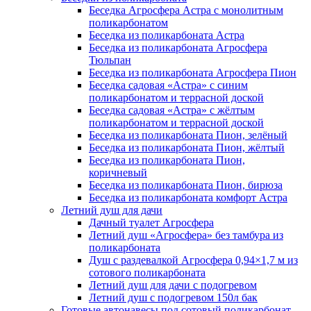
Беседка Агросфера Астра с монолитным
поликарбонатом
Беседка из поликарбоната Астра
Беседка из поликарбоната Агросфера
Тюльпан
Беседка из поликарбоната Агросфера Пион
Беседка садовая «Астра» с синим
поликарбонатом и террасной доской
Беседка садовая «Астра» с жёлтым
поликарбонатом и террасной доской
Беседка из поликарбоната Пион, зелёный
Беседка из поликарбоната Пион, жёлтый
Беседка из поликарбоната Пион,
коричневый
Беседка из поликарбоната Пион, бирюза
Беседка из поликарбоната комфорт Астра
Летний душ для дачи
Дачный туалет Агросфера
Летний душ «Агросфера» без тамбура из
поликарбоната
Душ с раздевалкой Агросфера 0,94×1,7 м из
сотового поликарбоната
Летний душ для дачи с подогревом
Летний душ с подогревом 150л бак
Готовые автонавесы под сотовый поликарбонат