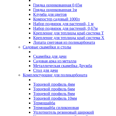
Грядка оцинкованная 0,65м
Грядка оцинкованная 1м
Клумба для цветов
Компостер садовый 1000л
Набор подвязок для растений, 1 м
Набор подвязок для растений, 0,67м
Крепление для теплицы краб система Т
Крепление для теплицы краб система Х
Лопата снеговая из поликарбоната
Садовые скамейки и столы
Скамейка для дачи
Садовая арка из металла
Металлическая скамейка Дружба
Стол для дачи
Комплектующие для поликарбоната
Торцевой профиль 4мм
Торцевой профиль 6мм
Торцевой профиль 8мм
Торцевой профиль 10мм
Термошайба
Термошайба силиконовая
Уплотнитель резиновый широкий