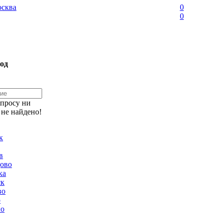
сква
0
0
од
апросу ни
 не найдено!
к
в
ово
ка
ск
во
о
но