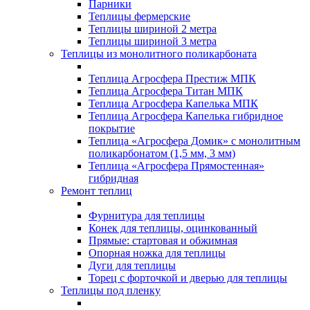
Парники
Теплицы фермерские
Теплицы шириной 2 метра
Теплицы шириной 3 метра
Теплицы из монолитного поликарбоната
Теплица Агросфера Престиж МПК
Теплица Агросфера Титан МПК
Теплица Агросфера Капелька МПК
Теплица Агросфера Капелька гибридное
покрытие
Теплица «Агросфера Домик» с монолитным
поликарбонатом (1,5 мм, 3 мм)
Теплица «Агросфера Прямостенная»
гибридная
Ремонт теплиц
Фурнитура для теплицы
Конек для теплицы, оцинкованный
Прямые: стартовая и обжимная
Опорная ножка для теплицы
Дуги для теплицы
Торец с форточкой и дверью для теплицы
Теплицы под пленку