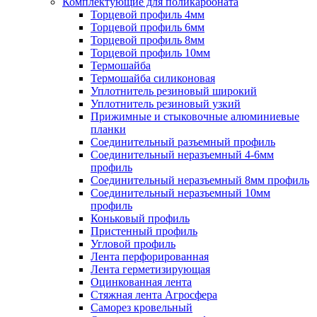
Комплектующие для поликарбоната
Торцевой профиль 4мм
Торцевой профиль 6мм
Торцевой профиль 8мм
Торцевой профиль 10мм
Термошайба
Термошайба силиконовая
Уплотнитель резиновый широкий
Уплотнитель резиновый узкий
Прижимные и стыковочные алюминиевые
планки
Соединительный разъемный профиль
Соединительный неразъемный 4-6мм
профиль
Соединительный неразъемный 8мм профиль
Соединительный неразъемный 10мм
профиль
Коньковый профиль
Пристенный профиль
Угловой профиль
Лента перфорированная
Лента герметизирующая
Оцинкованная лента
Стяжная лента Агросфера
Саморез кровельный