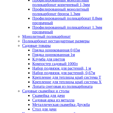
Профилированный монолитный
поликарбонат коричневый 1,3мм
Профилированный монолитный
поликарбонат бронза 1.3мм
Профилированный поликарбонат 0.8мм
прозрачный
Профилированный поликарбонат 1.3мм
прозрачный
Монолитный поликарбонат
Поликарбонат нестандартные размеры
Садовые товары
Грядка оцинкованная 0,65м
Грядка оцинкованная 1м
Клумба для цветов
Компостер садовый 1000л
Набор подвязок для растений, 1 м
Набор подвязок для растений, 0,67м
Крепление для теплицы краб система Т
Крепление для теплицы краб система Х
Лопата снеговая из поликарбоната
Садовые скамейки и столы
Скамейка для дачи
Садовая арка из металла
Металлическая скамейка Дружба
Стол для дачи