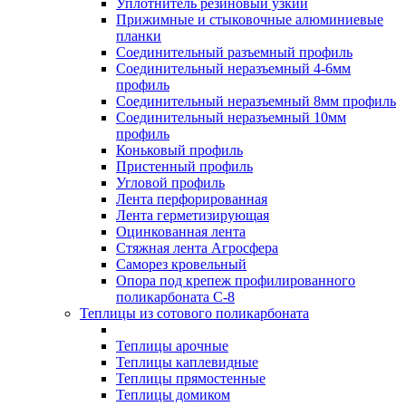
Уплотнитель резиновый узкий
Прижимные и стыковочные алюминиевые
планки
Соединительный разъемный профиль
Соединительный неразъемный 4-6мм
профиль
Соединительный неразъемный 8мм профиль
Соединительный неразъемный 10мм
профиль
Коньковый профиль
Пристенный профиль
Угловой профиль
Лента перфорированная
Лента герметизирующая
Оцинкованная лента
Стяжная лента Агросфера
Саморез кровельный
Опора под крепеж профилированного
поликарбоната С-8
Теплицы из сотового поликарбоната
Теплицы арочные
Теплицы каплевидные
Теплицы прямостенные
Теплицы домиком